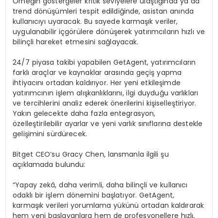
Örneğin göstergeler kritik seviyelere ulaştığında ya da
trend dönüşümleri tespit edildiğinde, asistan anında
kullanıcıyı uyaracak. Bu sayede karmaşık veriler,
uygulanabilir içgörülere dönüşerek yatırımcıların hızlı ve
bilinçli hareket etmesini sağlayacak.
24/7 piyasa takibi yapabilen GetAgent, yatırımcıların
farklı araçlar ve kaynaklar arasında geçiş yapma
ihtiyacını ortadan kaldırıyor. Her yeni etkileşimde
yatırımcının işlem alışkanlıklarını, ilgi duyduğu varlıkları
ve tercihlerini analiz ederek önerilerini kişiselleştiriyor.
Yakın gelecekte daha fazla entegrasyon,
özelleştirilebilir ayarlar ve yeni varlık sınıflarına destekle
gelişimini sürdürecek.
Bitget CEO’su Gracy Chen, lansmanla ilgili şu
açıklamada bulundu:
“Yapay zekâ, daha verimli, daha bilinçli ve kullanıcı
odaklı bir işlem dönemini başlatıyor. GetAgent,
karmaşık verileri yorumlama yükünü ortadan kaldırarak
hem yeni başlayanlara hem de profesyonellere hızlı,