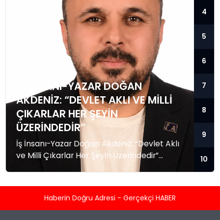
4
5
6
İŞ İNSANI-YAZAR DOĞAN
7
AKDENIZ: “DEVLET AKLI VE MILLI
8
ÇIKARLAR HER ŞEYIN
ÜZERINDEDIR”
9
İş İnsanı-Yazar Doğan Akdeniz: “Devlet Aklı
ve Milli Çıkarlar Her Şeyin Üzerindedir”
10
Küresel güç dengelerinin hızla değiştiği,
bölgesel krizlerin ve jeopolitik gerilimlerin
tırmandığı bu dönemde, Akademisyen, İş
Haberin Doğru Adresi - Gerçekçi HABER
İnsanı ve Yazar Doğan Akdeniz’den kritik
değerlendirmeler geldi. Dış politika, güvenlik