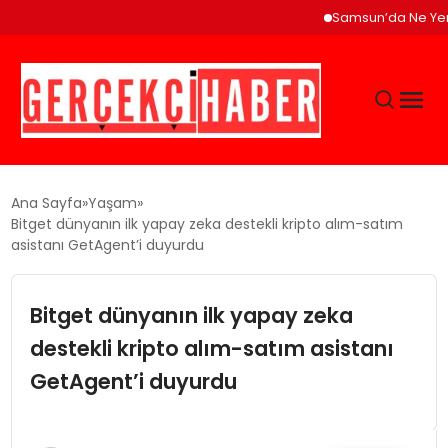
Samsun’da Ne Yenir? Ça
GÜNCEL
Ana Sayfa
Yaşam
Bitget dünyanın ilk yapay zeka destekli kripto alım-satım
asistanı GetAgent’i duyurdu
EĞITIM
Bitget dünyanın ilk yapay zeka
EKONOMI
destekli kripto alım-satım asistanı
MAGAZIN
GetAgent’i duyurdu
SAĞLIK