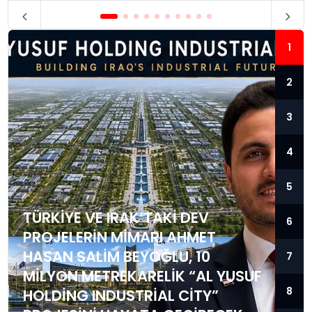
1
2
3
4
5
TÜRKIYE VE IRAK’TAKI DEV
6
PROJELERIN MIMARI AHMET
HASAN SALIM BEYOĞLU, 10
7
MILYON METREKARELIK “AL YUSUF
8
HOLDING INDUSTRIAL CITY”