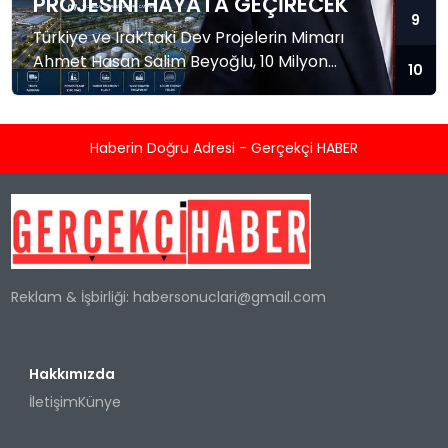
PROJESINI HAYATA GEÇIRECEK
9
Türkiye ve Irak’taki Dev Projelerin Mimarı
Ahmet Hasan Salim Beyoğlu, 10 Milyon
10
Metrekarelik “Al Yusuf Holding Industrial City”
Projesini Hayata Geçirecek ANKARA /
BAĞDAT — Türkiye ve Irak başta olmak
Haberin Doğru Adresi - Gerçekçi HABER
üzere uluslararası alanda gerçekleştirdiği
yatırımlarla iş dünyasının öncüsü olan
Ahmet Hasan Salim Beyoğlu, bölgesel
ticarete damgasını vuracak dev bir mega
projeye imza atmaya hazırlanıyor. Türkiye...
Reklam & İşbirliği:
habersonuclari@gmail.com
Hakkımızda
İletişim
Künye