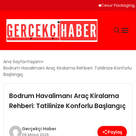
Cesur Packaging, Mısır’
GÜNCEL
Ana Sayfa
Yaşam
Bodrum Havalimanı Araç Kiralama Rehberi: Tatilinize Konforlu
Başlangıç
EĞITIM
Bodrum Havalimanı Araç Kiralama
EKONOMI
Rehberi: Tatilinize Konforlu Başlangıç
MAGAZIN
Gerçekçi Haber
SAĞLIK
Paylaş
08 Mayıs 2026