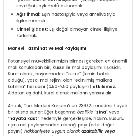
sevdiğini söylemek) bulunmak.
Ağır İhmal:
Eşin hastalığıyla veya ameliyatıyla
ilgilenmemek.
Cinsel Şiddet:
Eşi doğal olmayan cinsel ilişkiye
zorlamak.
Manevi Tazminat ve Mal Paylaşımı
Potansiyel müvekkillerimizin bilmesi gereken en önemli
mali konulardan biri, kusur ile mal paylaşımı ilişkisidir.
Kural olarak, boşanmadaki “kusur” (kimin hatalı
olduğu), yasal mal rejimi olan “edinilmiş mallara
katılma” hesabını (%50-%50 paylaşım)
etkilemez
.
Aldatan eş dahi, kural olarak malların yarısını alır.
Ancak, Türk Medeni Kanunu’nun 236/2. maddesi hayati
bir istisna sunar: Eğer boşanma
özellikle
“
zina
” veya
“
hayata kast
” nedeniyle gerçekleşirse, hâkim, kusurlu
eşin mal paylaşımından alacağı payı (artık değer
payını)
hakkaniyete uygun olarak
azaltabilir veya