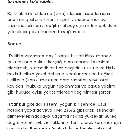
tamamen kaldırabilir
.
Bu kritik fark, aldatma (zina) iddiasını ispatlamanın
önemini gösterir. Zinanın ispatı , sadece manevi
tazminat almanızı değil, mal paylaşımından çok daha
yüksek bir pay almanızı da sağlayabilir.
Sonuç
“Evlilikte yıpranma payı” olarak hissettiğiniz manevi
çöküntünün hukuki karşılığı olan manevi tazminatı
alabilmek, otomatik bir hak değildir. Kusurun ve kişilik
hakkı ihlalinin yasal delillerle ispatlanmasına bağlıdır.
Delillerin (tanık, mesajlar, darp raporları veya otel
kayıtları) hukuka uygun toplanması ve casus yazılım
gibi hukuka aykırı yöntemlerden kaçınılması şarttır.
İstanbul
gibi adli sistemi yoğun bir şehirde, usul
hataları yaparak veya TMK 236/2 gibi kritik istisnaları
bilmeyerek hak kaybı yaşama riskiniz yüksektir. Süreci
doğru yönetmek ve haklarınızı tam olarak korumak için
uzman bir
Boşanma Avukatı İstanbul
ile çalışmak,