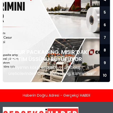
5
6
7
8
CESUR PACKAGING, MISIR’DAKI
ÜRETIM ÜSSÜNÜ BÜYÜTÜYOR
9
Türkiye’nin köklü endüstriyel ambalaj
üreticilerinden Cesur Packaging, Kahire’deki
10
tam entegre tesisinde kapasite artırımına
hazırlanıyor. Şirket yönetiminin Mısır
ziyaretinde yeni yatırım projeleri masaya
Haberin Doğru Adresi - Gerçekçi HABER
yatırıldı. Endüstriyel ambalaj sektörünün
Türkiye merkezli köklü oyuncularından Cesur
Packaging, Mısır’daki üretim yatırımlarını