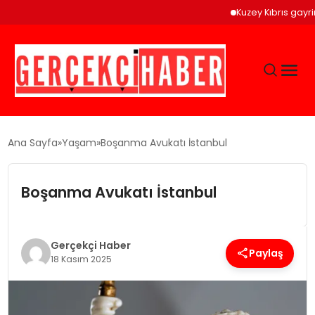
Kuzey Kıbrıs gayrimenkuld
GÜNCEL
Ana Sayfa
Yaşam
Boşanma Avukatı İstanbul
EĞITIM
Boşanma Avukatı İstanbul
EKONOMI
Gerçekçi Haber
Paylaş
18 Kasım 2025
MAGAZIN
SAĞLIK