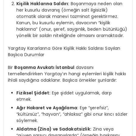
Kişilik Haklarına Saldırı:
Boşanmaya neden olan
her kusurlu davranış (örneğin salt ilgisizlik)
otomatik olarak manevi tazminat gerektirmez.
Kanun, bu kusurlu eylemin, davacının “kişilik
haklarına” (onur, şeref, saygınlık, beden bütünlüğü)
yönelik bir
saldırı
niteliğinde olmasını aramaktadır.
Yargıtay Kararlarına Göre Kişilik Hakkı Saldırısı Sayılan
Başlıca Durumlar
Bir
Boşanma Avukatı İstanbul
davasını
temellendirirken Yargıtay’ın hangi eylemleri kişilik hakkı
ihlali saydığına odaklanır. Başlıca örnekler şunlardır:
Fiziksel Şiddet:
Eşe şiddet uygulamak, darp
etmek.
Ağır Hakaret ve Aşağılama:
Eşe “şerefsiz”,
“kültürsüz”, “hayvan”, “ahlaksız” gibi onur kırıcı sözler
söylemek.
Aldatma (Zina) ve Sadakatsizlik:
Zina veya
“güven sarsıcı davranışlarda” (örneğin başkasını