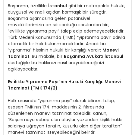
Boşanma, özellikle
İstanbul
gibi bir metropolde hukuki,
duygusal ve mali açıdan karmaşık bir süreçtir.
Boşanma aşamasına gelen potansiyel
müvekkillerimizin en sık sorduğu sorulardan biri,
“evlilikte yıpranma payı” talep edip edemeyecekleridir.
Türk Medeni Kanunu’nda (TMK) “yıpranma payı” adıyla
otomatik bir hak bulunmamaktadır. Ancak bu
“yıpranma” hissinin hukuki bir karşılığı vardır:
Manevi
Tazminat
. Bu makale, bir
Boşanma Avukatı İstanbul
desteğiyle bu hakkınızı nasıl arayabileceğinizi
açıklayacaktır.
Evlilikte Yıpranma Payı”nın Hukuki Karşılığı: Manevi
Tazminat (TMK 174/2)
Halk arasında “yıpranma payı” olarak bilinen talep,
esasen TMK’nın 174. maddesinin 2. fıkrasında
düzenlenen manevi tazminat talebidir. Kanun,
“Boşanmaya sebep olan olaylar yüzünden kişilik hakkı
saldırıya uğrayan tarafın, kusurlu olan diğer taraftan”
manevi tazminat isteyebileceğini belirtir.