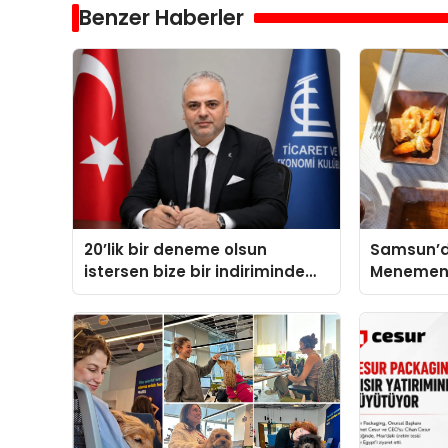
Benzer Haberler
20’lik bir deneme olsun
Samsun’da
istersen bize bir indiriminde
Menemeni 
olursa her hafta olacak