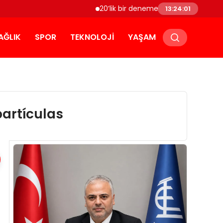
20’lik bir deneme olsun istersen bize bir
13:24:02
AĞLIK
SPOR
TEKNOLOJI
YAŞAM
partículas