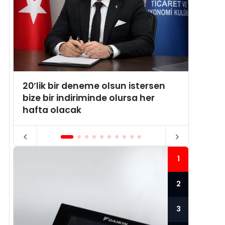
20’lik bir deneme olsun istersen
Samsu
bize bir indiriminde olursa her
Menem
hafta olacak
1
2
3