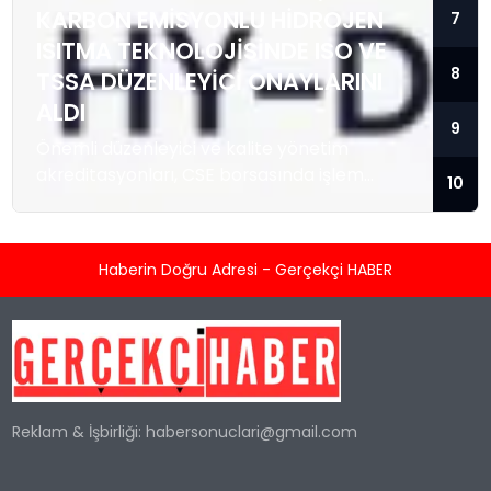
KARBON EMISYONLU HIDROJEN
7
ISITMA TEKNOLOJISINDE ISO VE
8
TSSA DÜZENLEYICI ONAYLARINI
ALDI
9
Önemli düzenleyici ve kalite yönetim
akreditasyonları, CSE borsasında işlem
10
gören temiz enerji teknolojisi sağlayıcısını; ısı
enerjisi kaynağı olarak hidrojeni kullanan
konut ve ticari tipi Sıfır Emisyonlu Isıtma
Haberin Doğru Adresi - Gerçekçi HABER
Sistemlerini üretmek ve satmak üzere
hızlandırılmış ticarileşme ile olası büyük
kurumsal sözleşmeler için konumlandırıyor.
TORONTO, KANADA / ACCESS Newswire / 5
Ağustos 2026 / Kleen-Hy-Dro-Gen Inc.
(“Şirket”) (CSE:...
Reklam & İşbirliği:
habersonuclari@gmail.com