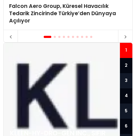
Falcon Aero Group, Küresel Havacılık
Tedarik Zincirinde Türkiye’den Dünyaya
Açılıyor
1
2
3
4
5
6
KLEEN-HY-DRO-GEN INC., SIFIR