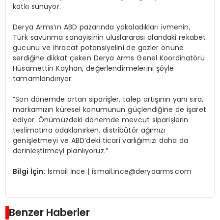
katkı sunuyor.
Derya Arms’ın ABD pazarında yakaladıkları ivmenin,
Türk savunma sanayisinin uluslararası alandaki rekabet
gücünü ve ihracat potansiyelini de gözler önüne
serdiğine dikkat çeken Derya Arms Genel Koordinatörü
Hüsamettin Kayhan, değerlendirmelerini şöyle
tamamlandırıyor:
“Son dönemde artan siparişler, talep artışının yanı sıra,
markamızın küresel konumunun güçlendiğine de işaret
ediyor. Önümüzdeki dönemde mevcut siparişlerin
teslimatına odaklanırken, distribütör ağımızı
genişletmeyi ve ABD’deki ticari varlığımızı daha da
derinleştirmeyi planlıyoruz.”
Bilgi İç
in:
İsmail İnce |
ismail.ince@deryaarms.com
Benzer Haberler