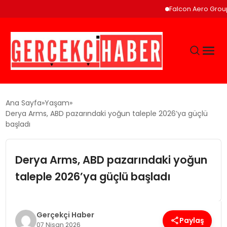
Falcon Aero Group, Küresel 
GÜNCEL
Ana Sayfa
Yaşam
Derya Arms, ABD pazarındaki yoğun taleple 2026’ya güçlü
başladı
EĞITIM
Derya Arms, ABD pazarındaki yoğun
EKONOMI
taleple 2026’ya güçlü başladı
MAGAZIN
Gerçekçi Haber
SAĞLIK
Paylaş
07 Nisan 2026