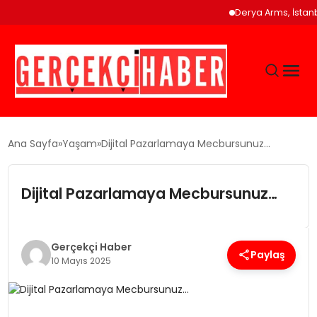
Derya Arms, İstanbul Pro
GÜNCEL
Ana Sayfa
Yaşam
Dijital Pazarlamaya Mecbursunuz…
EĞITIM
Dijital Pazarlamaya Mecbursunuz…
EKONOMI
Gerçekçi Haber
Paylaş
10 Mayıs 2025
MAGAZIN
SAĞLIK