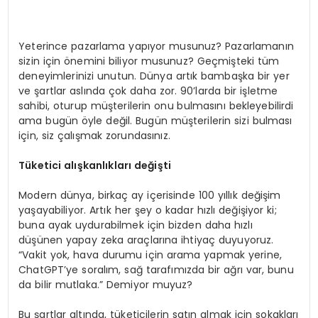
SPOR
Yeterince pazarlama yapıyor musunuz? Pazarlamanın
sizin için önemini biliyor musunuz? Geçmişteki tüm
TEKNOLOJI
deneyimlerinizi unutun. Dünya artık bambaşka bir yer
ve şartlar aslında çok daha zor. 90’larda bir işletme
sahibi, oturup müşterilerin onu bulmasını bekleyebilirdi
YAŞAM
ama bugün öyle değil. Bugün müşterilerin sizi bulması
için, siz çalışmak zorundasınız.
Tüketici alışkanlıkları değişti
Modern dünya, birkaç ay içerisinde 100 yıllık değişim
yaşayabiliyor. Artık her şey o kadar hızlı değişiyor ki;
buna ayak uydurabilmek için bizden daha hızlı
düşünen yapay zeka araçlarına ihtiyaç duyuyoruz.
“Vakit yok, hava durumu için arama yapmak yerine,
ChatGPT’ye soralım, sağ tarafımızda bir ağrı var, bunu
da bilir mutlaka.” Demiyor muyuz?
Bu şartlar altında, tüketicilerin satın almak için sokakları