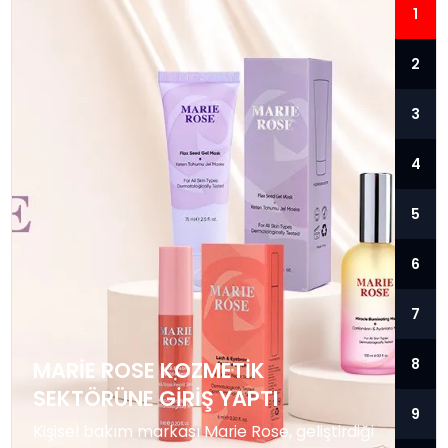
1
2
3
4
5
6
7
8
MARIE ROSE KOZMETIK
SEKTÖRÜNE GIRIŞ YAPTI
9
Kişisel bakım markası Marie Rose, geliştirdiği