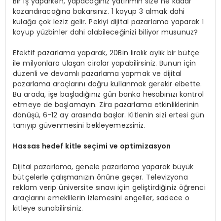
Bir iş yaparken, yapacağınız yatırımın size ne kadar
kazandıracağına bakarsınız. 1 koyup 3 almak dahi
kulağa çok leziz gelir. Pekiyi dijital pazarlama yaparak 1
koyup yüzbinler dahi alabileceğinizi biliyor musunuz?
Efektif pazarlama yaparak, 20Bin liralık aylık bir bütçe
ile milyonlara ulaşan cirolar yapabilirsiniz. Bunun için
düzenli ve devamlı pazarlama yapmak ve dijital
pazarlama araçlarını doğru kullanmak gerekir elbette.
Bu arada, işe başladığınız gün banka hesabınızı kontrol
etmeye de başlamayın. Zira pazarlama etkinliklerinin
dönüşü, 6-12 ay arasında başlar. Kitlenin sizi ertesi gün
tanıyıp güvenmesini bekleyemezsiniz.
Hassas hedef kitle seçimi ve optimizasyon
Dijital pazarlama, genele pazarlama yaparak büyük
bütçelerle çalışmanızın önüne geçer. Televizyona
reklam verip üniversite sınavı için geliştirdiğiniz öğrenci
araçlarını emeklilerin izlemesini engeller, sadece o
kitleye sunabilirsiniz.