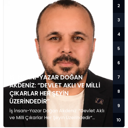
2
3
4
5
6
İŞ İNSANI-YAZAR DOĞAN
7
AKDENIZ: “DEVLET AKLI VE MILLI
8
ÇIKARLAR HER ŞEYIN
ÜZERINDEDIR”
9
İş İnsanı-Yazar Doğan Akdeniz: “Devlet Aklı
ve Milli Çıkarlar Her Şeyin Üzerindedir”
10
Küresel güç dengelerinin hızla değiştiği,