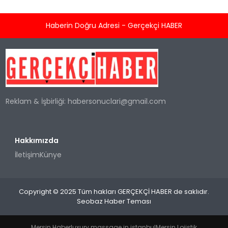
bölgesel krizlerin ve jeopolitik gerilimlerin
tırmandığı bu dönemde, Akademisyen, İş
Haberin Doğru Adresi - Gerçekçi HABER
İnsanı ve Yazar Doğan Akdeniz’den kritik
değerlendirmeler geldi. Dış politika, güvenlik
stratejileri ve Mavi Vatan konularındaki
derinlemesine analizleriyle tanınan Akdeniz,
Türkiye’nin geleceğine dair yaptığı
açıklamada milli birlik ve...
Reklam & İşbirliği:
habersonuclari@gmail.com
Hakkımızda
İletişim
Künye
Copyright © 2025 Tüm hakları GERÇEKÇİ HABER de saklıdır.
Seobaz Haber Teması
Mersin Haber
luxury massage in istanbul
Mersin Lojistik