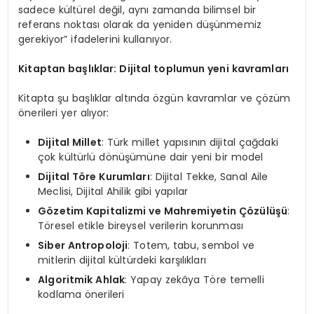
sadece kültürel değil, aynı zamanda bilimsel bir
referans noktası olarak da yeniden düşünmemiz
gerekiyor” ifadelerini kullanıyor.
Kitaptan başlıklar: Dijital toplumun yeni kavramları
Kitapta şu başlıklar altında özgün kavramlar ve çözüm
önerileri yer alıyor:
Dijital Millet
: Türk millet yapısının dijital çağdaki
çok kültürlü dönüşümüne dair yeni bir model
Dijital T
ö
re Kurumları
: Dijital Tekke, Sanal Aile
Meclisi, Dijital Ahilik gibi yapılar
G
ö
zetim Kapitalizmi ve Mahremiyetin Çözülüşü
:
Töresel etikle bireysel verilerin korunması
Siber Antropoloji
: Totem, tabu, sembol ve
mitlerin dijital kültürdeki karşılıkları
Algoritmik Ahlak
: Yapay zekâya Töre temelli
kodlama önerileri