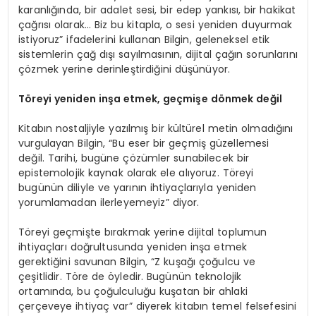
karanlığında, bir adalet sesi, bir edep yankısı, bir hakikat
çağrısı olarak… Biz bu kitapla, o sesi yeniden duyurmak
istiyoruz” ifadelerini kullanan Bilgin, geleneksel etik
sistemlerin çağ dışı sayılmasının, dijital çağın sorunlarını
çözmek yerine derinleştirdiğini düşünüyor.
T
ö
reyi yeniden inşa etmek, geçmişe d
ö
nmek değil
Kitabın nostaljiyle yazılmış bir kültürel metin olmadığını
vurgulayan Bilgin, “Bu eser bir geçmiş güzellemesi
değil. Tarihi, bugüne çözümler sunabilecek bir
epistemolojik kaynak olarak ele alıyoruz. Töreyi
bugünün diliyle ve yarının ihtiyaçlarıyla yeniden
yorumlamadan ilerleyemeyiz” diyor.
Töreyi geçmişte bırakmak yerine dijital toplumun
ihtiyaçları doğrultusunda yeniden inşa etmek
gerektiğini savunan Bilgin, “Z kuşağı çoğulcu ve
çeşitlidir. Töre de öyledir. Bugünün teknolojik
ortamında, bu çoğulculuğu kuşatan bir ahlaki
çerçeveye ihtiyaç var” diyerek kitabın temel felsefesini