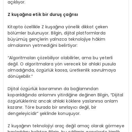
açıklıyor.
Z
ku
şağına etik bir duruş çağrısı
Kitapta özellikle Z kuşağına yönelik dikkat çeken
bölümler bulunuyor. Bilgin, dijital platformlarda
büyümüş gençlerin yalnızca teknolojiye hâkim
olmalarının yetmediğini belirtiyor:
“Algoritmaları çözebiliyor olabilirler, ama bu yeterli
değil. O algoritmalara yön verecek bir ahlaki pusula
olmadığında, özgürlük kaosa, üretkenlik savrulmaya
dönüşebilir.”
Dijital özgürlük kavramının da bağlamından
koparıldığında anlamını yitirdiğine değinen Bilgin, “Dijital
özgürlükleriniz ancak ahlaki köklere yaslanırsa anlam
kazanır. Töre burada bir sınırlayıcı değil, bir
dengeleyicidir” şeklinde konuşuyor.
Z kuşağının teknolojiyi araç değil amaç olarak görmeye
başladığını belirten Bilgin, bu eğilimin gençlerde kimlik