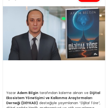
SPOR
TEKNOLOJI
YAŞAM
Yazar
Adem Bilgin
tarafından kaleme alınan ve
Dijital
Ekosistem Y
ö
netişimi ve Kalkınma Araştırmaları
Derneği (DEYKAD)
desteğiyle yayımlanan
“Dijital T
ö
re”
,
dijital çağda kimlik, mahremiyet ve etik sorunlarına,