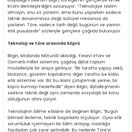
krizini derinleştirdiğini savunuyor. “Teknolojiye teslim
olmayın, onu siz yönetin. Ama bunu yaparken sadece
teknik donanımınıza değil, kültürel mirasınıza da
yaslanın. Töre, sadece tarih değil; bugünün ve yarının
etik pusulasıdır” sözleriyle gençlere çağrıda bulunuyor.
Teknoloji ve t
ö
re arasında k
ö
prü
Bilgin, kitabında Mâturîdî akılcılığı, Yesevî irfanı ve
Osmanlı millet sistemini, çağdaş dijital toplum
modelleriyle bir araya getiriyor. “Bir tarafta yapay zekâ,
blokzincir, gözetim kapitalizmi; diğer tarafta ise köklü
etik sistemler var. Biz bu ikisini çatıştırmak yerine, bir
köprü kurmayı hedefledik” diyen Bilgin, dijitalleşmenin
sadece teknik değil aynı zamanda sosyolojik bir konu
olduğunun altını çiziyor.
Teknolojinin bilime etkisine de değinen Bilgin, “Bugün
bilimsel ilerleme, teknik başarılarla ölçülüyor. Oysa etik
sorumluluk içermeyen bir bilim anlayışı, insanlığa
faydadan çok zarar getirebilir. Bu nedenle Töre’yi