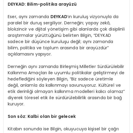
DEYKAD: Bilim-politika arayüzü
Eser, aynı zamanda
DEYKAD
’ın kuruluş vizyonuyla da
paralel bir duruş sergiliyor. Derneğin; yapay zekâ,
blokzincir ve dijital yönetişim gibi alanlarda çok disiplinli
araştırmalar yürüttüğünü belirten Bilgin, “DEYKAD
sadece bir düşünce kuruluşu değil; aynı zamanda
bilim, politika ve toplum arasında bir arayüzdür”
açıklamasını yapıyor.
Derneğin aynı zamanda Birleşmiş Milletler Sürdürülebilir
Kalkınma Amaçları ile uyumlu politikalar geliştirmeyi de
hedeflediğini söyleyen Bilgin, “Biz sadece üretimle
değil, anlamla da kalkınmayı savunuyoruz. Kültürel ve
etik derinliği olmayan kalkınma modelleri kalıcı olamaz”
diyerek töresel etik ile sürdürülebilirlik arasında bir bağ
kuruyor.
S
on s
ö
z: Kalbi olan bir gelecek
Kitabın sonunda ise Bilgin, okuyucuya kişisel bir çağrı