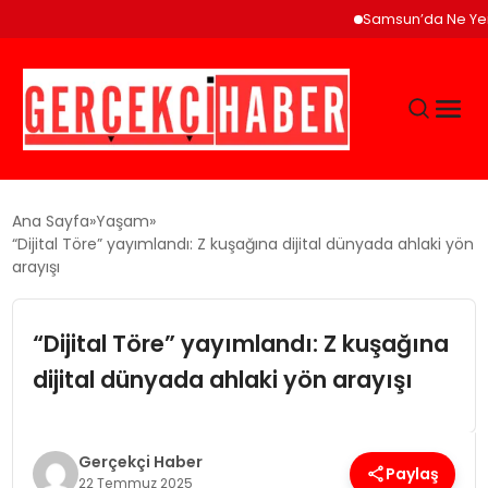
Samsun’da Ne Yenir? Çaka
GÜNCEL
Ana Sayfa
Yaşam
“Dijital Töre” yayımlandı: Z kuşağına dijital dünyada ahlaki yön
arayışı
EĞITIM
“Dijital Töre” yayımlandı: Z kuşağına
EKONOMI
dijital dünyada ahlaki yön arayışı
MAGAZIN
Gerçekçi Haber
SAĞLIK
Paylaş
22 Temmuz 2025