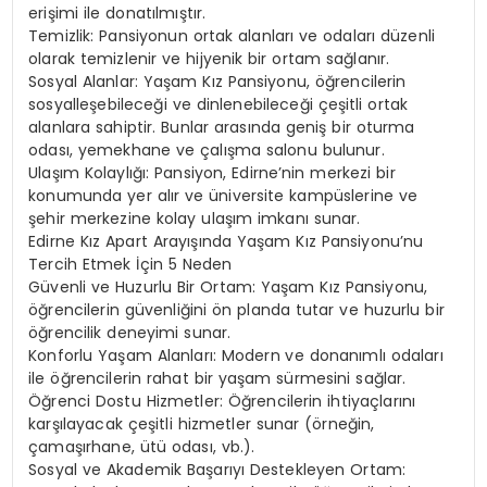
erişimi ile donatılmıştır.
Temizlik: Pansiyonun ortak alanları ve odaları düzenli
olarak temizlenir ve hijyenik bir ortam sağlanır.
Sosyal Alanlar: Yaşam Kız Pansiyonu, öğrencilerin
sosyalleşebileceği ve dinlenebileceği çeşitli ortak
alanlara sahiptir. Bunlar arasında geniş bir oturma
odası, yemekhane ve çalışma salonu bulunur.
Ulaşım Kolaylığı: Pansiyon, Edirne’nin merkezi bir
konumunda yer alır ve üniversite kampüslerine ve
şehir merkezine kolay ulaşım imkanı sunar.
Edirne Kız Apart Arayışında Yaşam Kız Pansiyonu’nu
Tercih Etmek İçin 5 Neden
Güvenli ve Huzurlu Bir Ortam: Yaşam Kız Pansiyonu,
öğrencilerin güvenliğini ön planda tutar ve huzurlu bir
öğrencilik deneyimi sunar.
Konforlu Yaşam Alanları: Modern ve donanımlı odaları
ile öğrencilerin rahat bir yaşam sürmesini sağlar.
Öğrenci Dostu Hizmetler: Öğrencilerin ihtiyaçlarını
karşılayacak çeşitli hizmetler sunar (örneğin,
çamaşırhane, ütü odası, vb.).
Sosyal ve Akademik Başarıyı Destekleyen Ortam: