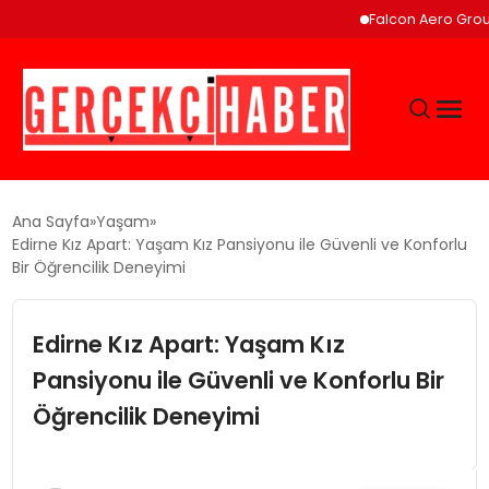
Falcon Aero Group, Küre
GÜNCEL
Ana Sayfa
Yaşam
Edirne Kız Apart: Yaşam Kız Pansiyonu ile Güvenli ve Konforlu
Bir Öğrencilik Deneyimi
EĞITIM
Edirne Kız Apart: Yaşam Kız
EKONOMI
Pansiyonu ile Güvenli ve Konforlu Bir
MAGAZIN
Öğrencilik Deneyimi
SAĞLIK