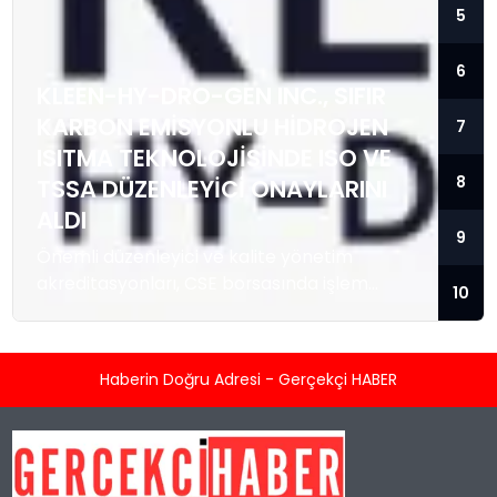
5
6
KLEEN-HY-DRO-GEN INC., SIFIR
KARBON EMISYONLU HIDROJEN
7
ISITMA TEKNOLOJISINDE ISO VE
8
TSSA DÜZENLEYICI ONAYLARINI
ALDI
9
Önemli düzenleyici ve kalite yönetim
akreditasyonları, CSE borsasında işlem
10
gören temiz enerji teknolojisi sağlayıcısını; ısı
enerjisi kaynağı olarak hidrojeni kullanan
konut ve ticari tipi Sıfır Emisyonlu Isıtma
Haberin Doğru Adresi - Gerçekçi HABER
Sistemlerini üretmek ve satmak üzere
hızlandırılmış ticarileşme ile olası büyük
kurumsal sözleşmeler için konumlandırıyor.
TORONTO, KANADA / ACCESS Newswire / 5
Ağustos 2026 / Kleen-Hy-Dro-Gen Inc.