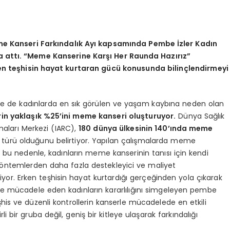
e Kanseri Farkındalık Ayı kapsamında Pembe İzler Kadın
mza attı. “Meme Kanserine Karşı Her Raunda Hazırız”
ken teşhisin hayat kurtaran gücü konusunda bilinçlendirmeyi
e de kadınlarda en sık görülen ve yaşam kaybına neden olan
in yaklaşık %25’ini
meme kanseri oluşturuyor.
Dünya Sağlık
maları Merkezi (IARC),
180 dünya ülkesinin 140’ında meme
türü olduğunu belirtiyor. Yapılan çalışmalarda meme
i bu nedenle, kadınların meme kanserinin tanısı için kendi
öntemlerden daha fazla destekleyici ve maliyet
iyor. Erken teşhisin hayat kurtardığı gerçeğinden yola çıkarak
e mücadele eden kadınların kararlılığını simgeleyen pembe
şhis ve düzenli kontrollerin kanserle mücadelede en etkili
i bir gruba değil, geniş bir kitleye ulaşarak farkındalığı