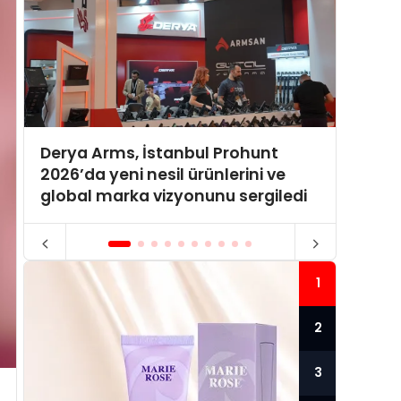
Derya Arms, İstanbul Prohunt
Momen
2026’da yeni nesil ürünlerini ve
Turiz
global marka vizyonunu sergiledi
Ağıyla
1
2
3