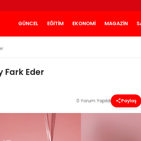
GÜNCEL
EĞITIM
EKONOMI
MAGAZIN
S
er
y Fark Eder
0 Yorum Yapıldı
Paylaş