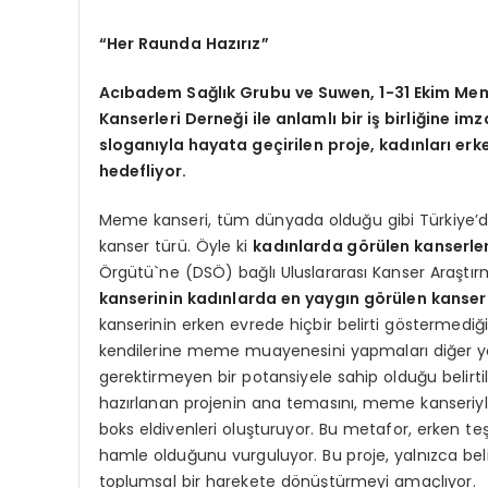
“Her Raunda Hazırız”
Acıbadem Sağlık Grubu ve Suwen, 1-31 Ekim Mem
Kanserleri Derneği ile anlamlı bir iş birliğine i
sloganıyla hayata geçirilen proje, kadınları er
hedefliyor.
Meme kanseri, tüm dünyada olduğu gibi Türkiye’d
kanser türü. Öyle ki
kadınlarda görülen
kanserler
Örgütü`ne (DSÖ) bağlı Uluslararası Kanser Araştır
kanserinin kadınlarda en yaygın görülen kanser
kanserinin erken evrede hiçbir belirti göstermediğ
kendilerine meme muayenesini yapmaları diğer y
gerektirmeyen bir potansiyele sahip olduğu belirtil
hazırlanan projenin ana temasını, meme kanseriyl
boks eldivenleri oluşturuyor. Bu metafor, erken te
hamle olduğunu vurguluyor. Bu proje, yalnızca belirl
toplumsal bir harekete dönüştürmeyi amaçlıyor.