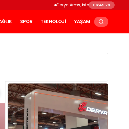
Derya Arms, İstanbul Prohunt 2026’da yeni nesil
06:49:31
AĞLIK
SPOR
TEKNOLOJI
YAŞAM