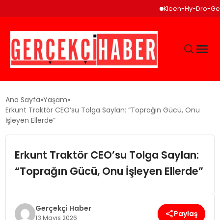
Kleen-Hy-Dro-Gen Inc., 
GÜNCEL
Ana Sayfa
Yaşam
Erkunt Traktör CEO’su Tolga Saylan: “Toprağın Gücü, Onu
İşleyen Ellerde”
EĞITIM
Erkunt Traktör CEO’su Tolga Saylan:
EKONOMI
“Toprağın Gücü, Onu İşleyen Ellerde”
MAGAZIN
Gerçekçi Haber
SAĞLIK
Paylaş
13 Mayıs 2026