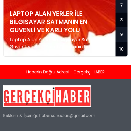
7
LAPTOP ALAN YERLER ILE
8
BILGISAYAR SATMANIN EN
GÜVENLI VE KARLI YOLU
9
Laptop Alan Yerler ile Bilgisayar Satmanın En
Güvenli ve Karlı Yolu Teknolojinin hızla
10
gelişmesiyle birlikte dizüstü bilgisayarlar ve
masaüstü sistemler her geçen yıl yeni
modellerle yer değiştiriyor. Birçok kullanıcı
Haberin Doğru Adresi - Gerçekçi HABER
daha güçlü donanımlara sahip cihazlara
geçerken eski bilgisayarlarını
değerlendirmek istiyor. Ancak ikinci el
elektronik sektöründe doğru alıcıyı bulmak
her zaman kolay olmayabiliyor. İşte bu
noktada profesyonel...
Reklam & İşbirliği:
habersonuclari@gmail.com