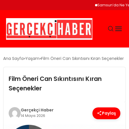
Samsun’da Ne Yenir? Ça
GÜNCEL
Ana Sayfa
Yaşam
Film Öneri Can Sıkıntısını Kıran Seçenekler
EĞITIM
Film Öneri Can Sıkıntısını Kıran
Seçenekler
EKONOMI
MAGAZIN
Gerçekçi Haber
Paylaş
14 Mayıs 2026
SAĞLIK