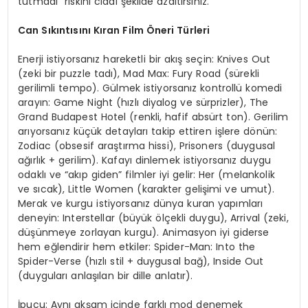
tutmadı” riskini ciddi şekilde azaltırsınız.
Can Sıkıntısını Kıran Film Öneri Türleri
Enerji istiyorsanız hareketli bir akış seçin: Knives Out
(zeki bir puzzle tadı), Mad Max: Fury Road (sürekli
gerilimli tempo). Gülmek istiyorsanız kontrollü komedi
arayın: Game Night (hızlı diyalog ve sürprizler), The
Grand Budapest Hotel (renkli, hafif absürt ton). Gerilim
arıyorsanız küçük detayları takip ettiren işlere dönün:
Zodiac (obsesif araştırma hissi), Prisoners (duygusal
ağırlık + gerilim). Kafayı dinlemek istiyorsanız duygu
odaklı ve “akıp giden” filmler iyi gelir: Her (melankolik
ve sıcak), Little Women (karakter gelişimi ve umut).
Merak ve kurgu istiyorsanız dünya kuran yapımları
deneyin: Interstellar (büyük ölçekli duygu), Arrival (zeki,
düşünmeye zorlayan kurgu). Animasyon iyi giderse
hem eğlendirir hem etkiler: Spider-Man: Into the
Spider-Verse (hızlı stil + duygusal bağ), Inside Out
(duyguları anlaşılan bir dille anlatır).
İpucu: Aynı akşam içinde farklı mod denemek