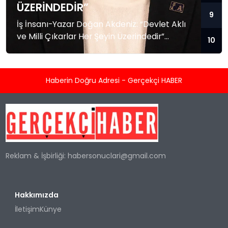
ÜZERINDEDIR”
9
İş İnsanı-Yazar Doğan Akdeniz: “Devlet Aklı
ve Milli Çıkarlar Her Şeyin Üzerindedir”
10
Küresel güç dengelerinin hızla değiştiği,
bölgesel krizlerin ve jeopolitik gerilimlerin
tırmandığı bu dönemde, Akademisyen, İş
Haberin Doğru Adresi - Gerçekçi HABER
İnsanı ve Yazar Doğan Akdeniz’den kritik
değerlendirmeler geldi. Dış politika, güvenlik
stratejileri ve Mavi Vatan konularındaki
derinlemesine analizleriyle tanınan Akdeniz,
Türkiye’nin geleceğine dair yaptığı
açıklamada milli birlik ve...
Reklam & İşbirliği:
habersonuclari@gmail.com
Hakkımızda
İletişim
Künye