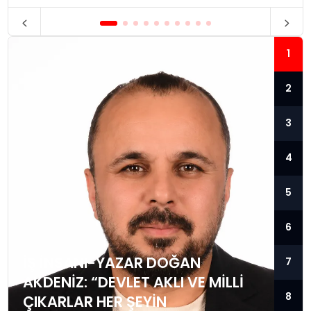
1
2
3
4
5
6
İŞ İNSANI-YAZAR DOĞAN
7
AKDENIZ: “DEVLET AKLI VE MILLI
8
ÇIKARLAR HER ŞEYIN