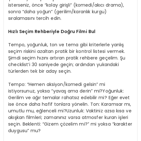
isterseniz, önce “kolay girişli” (komedi/akıcı drama),
sonra “daha yoğun” (gerilim/karanlık kurgu)
sıralamasını tercih edin.
Hızlı Seçim Rehberiyle Doğru Filmi Bul
Tempo, yoğunluk, ton ve tema gibi kriterlerle yanlış
seçim riskini azaltan pratik bir kontrol listesi vermek.
Şimdi seçim hızını artıran pratik rehbere geçelim. Şu
checklist’i 30 saniyede geçin; ardından yukarıdaki
türlerden tek bir aday seçin.
Tempo: “Hemen aksiyon/komedi gelsin” mi
istiyorsunuz, yoksa “yavaş ama derin” mi?Yoğunluk:
Gerilim ve ağır temalar rahatsız edebilir mi? Eğer evet
ise önce daha hafif tonlara yönelin. Ton: Karamsar mı,
umutlu mu, eğlenceli mi?Uzunluk: Vaktiniz azsa kısa ve
akışkan filmleri; zamanınız varsa atmosfer kuran işleri
seçin. Beklenti: “Gizem çözelim mi?” mi yoksa “karakter
duygusu” mu?