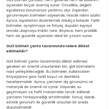
Gizli bölmeli çantalar, hem güvenlik hem de kullanım
açısından birçok avantaj sunar. Öncelikle, değerli
eşyalarınızı korumanıza yardımcı olur. Dışarıdan
görünmeyen bölmeleri sayesinde, hırsızlık riskini azaltır.
Ayrıca, eşyalarınızı düzenlemek oldukça kolaydır. Farklı
bölmeler, ayrıştırmaya ve ihtiyaç duyulan eşyaya
anında ulaşmaya imkân tanır. Böylece, hem pratiklik
hem de güvenlik açısından ideal bir çözüm sunar.
Gizli bölmeli çanta tasarımında nelere dikkat
edilmelidir?
Gizli bölmeli çanta tasarımında dikkat edilmesi
gereken en önemli unsurlardan biri, gizli bölmelerin
nasıl yerleştirileceğidir. Bu bölmeler, kullanıcıların
ihtiyaçlarına göre farklı boyut ve derinlikte
tasarlanmalıdır. Ayrıca, çantanın dış görünümü ve
materyali de önemli rol oynar. Dayanıklı, su
geçirmeyen ve hafif malzemeler tercih edilerek
çantanın fonksiyonelliği arttırılmalıdır. Sonuç olarak,
estetik görünüm ile güvenlik unsurları bir arada
düşünülmelidir.