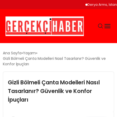
Derya Arms, İstanbul Proh
GÜNCEL
Ana Sayfa
Yaşam
Gizli Bölmeli Çanta Modelleri Nasıl Tasarlanır? Güvenlik ve
Konfor İpuçları
EĞITIM
Gizli Bölmeli Çanta Modelleri Nasıl
EKONOMI
Tasarlanır? Güvenlik ve Konfor
MAGAZIN
İpuçları
SAĞLIK