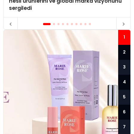
nesil ürünlerini ve global marka vizyonunu
sergiledi
1
2
3
4
5
6
7