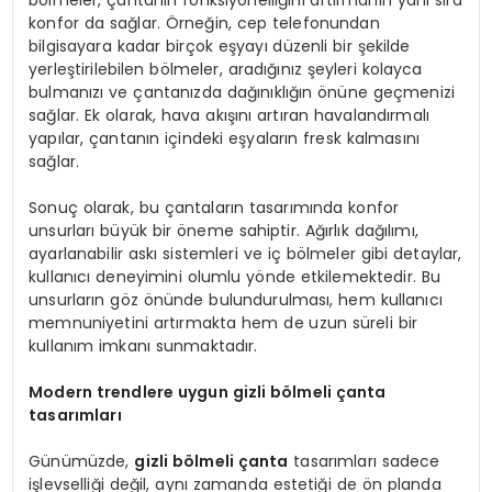
bölmeler, çantanın fonksiyonelliğini artırmanın yanı sıra
konfor da sağlar. Örneğin, cep telefonundan
bilgisayara kadar birçok eşyayı düzenli bir şekilde
yerleştirilebilen bölmeler, aradığınız şeyleri kolayca
bulmanızı ve çantanızda dağınıklığın önüne geçmenizi
sağlar. Ek olarak, hava akışını artıran havalandırmalı
yapılar, çantanın içindeki eşyaların fresk kalmasını
sağlar.
Sonuç olarak, bu çantaların tasarımında konfor
unsurları büyük bir öneme sahiptir. Ağırlık dağılımı,
ayarlanabilir askı sistemleri ve iç bölmeler gibi detaylar,
kullanıcı deneyimini olumlu yönde etkilemektedir. Bu
unsurların göz önünde bulundurulması, hem kullanıcı
memnuniyetini artırmakta hem de uzun süreli bir
kullanım imkanı sunmaktadır.
Modern trendlere uygun gizli bölmeli çanta
tasarımları
Günümüzde,
gizli bölmeli çanta
tasarımları sadece
işlevselliği değil, aynı zamanda estetiği de ön planda