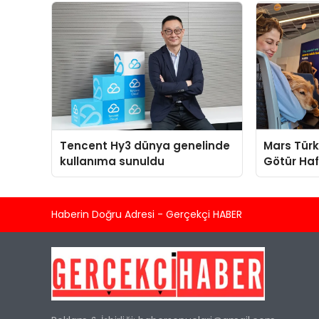
sergiledi
Yaratıyor
Tencent Hy3 dünya genelinde
Mars Türk
kullanıma sunuldu
Götür Haf
Haberin Doğru Adresi - Gerçekçi HABER