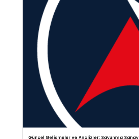
Güncel Gelişmeler ve Analizler: Savunma Sanay