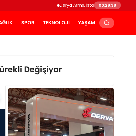
Derya Arms, İstanbul Prohunt 2026’da yeni
00:29:39
AĞLIK
SPOR
TEKNOLOJI
YAŞAM
rekli Değişiyor