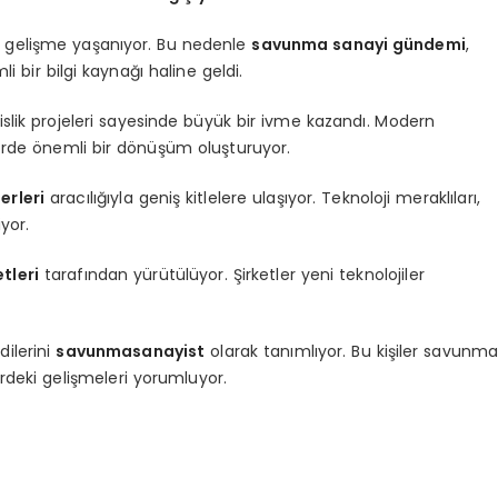
r gelişme yaşanıyor. Bu nedenle
savunma sanayi gündemi
,
i bir bilgi kaynağı haline geldi.
islik projeleri sayesinde büyük bir ivme kazandı. Modern
törde önemli bir dönüşüm oluşturuyor.
rleri
aracılığıyla geniş kitlelere ulaşıyor. Teknoloji meraklıları,
yor.
tleri
tarafından yürütülüyor. Şirketler yeni teknolojiler
dilerini
savunmasanayist
olarak tanımlıyor. Bu kişiler savunm
ördeki gelişmeleri yorumluyor.