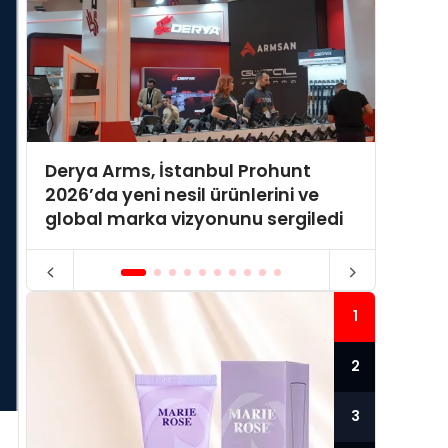
Derya Arms, İstanbul Prohunt
Momen
2026’da yeni nesil ürünlerini ve
Turiz
global marka vizyonunu sergiledi
Ağıyla
1
2
3