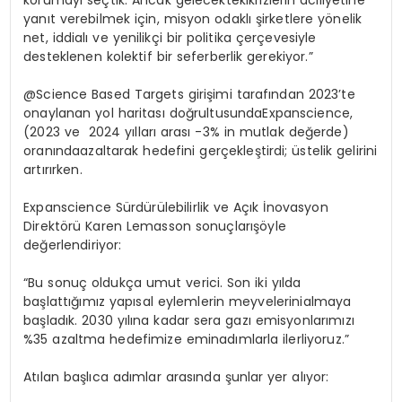
yanıt
verebilmek
için
,
misyon
odaklı
şirketlere
yönelik
net,
iddialı
ve
yenilikçi
bir
politika
çerçevesiyle
desteklenen
kolektif
bir
seferberlik
gerekiyor
.”
@Science Based Targets
girişimi
tarafından
2023’te
onaylanan
yol
haritası
doğrultusunda
Expanscience,
(2023 ve 2024
yılları
arası
-3%
in
mutlak
değerde
)
oranında
azaltarak
hedefini
gerçekleştirdi
;
üstelik
gelirini
artırırken
.
Expanscience Sürdürülebilirlik ve Açık İnovasyon
Direktörü
Karen Lemasson
sonuçlarışöyle
değerlendiriyor:
“
Bu
sonuç
oldukça
umut
verici
. Son
iki
yılda
başlattığımız
yapısal
eylemlerin
meyvelerini
almaya
başladık
.
2030
yılına
kadar
sera
gazı
emisyonlarımızı
%35
azaltma
hedefimize
emin
adımlarla
ilerliyoruz
.”
Atılan
başlıca
adımlar
arasında
şunlar
yer
alıyor
: