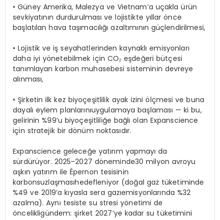
• Güney
Amerika
,
Malezya
ve
Vietnam’a
uçakla
ürün
sevkiyatının
durdurulması
ve
lojistikte
yıllar
önce
başlatılan
hava
taşımacılığı
azaltımının
güçlendirilmesi
,
• Lojistik ve
iş
seyahatlerinden
kaynaklı
emisyonları
daha
iyi
yönetebilmek
için
CO₂
eşdeğeri
bütçesi
tanımlayan
karbon
muhasebesi
sisteminin
devreye
alınması
,
•
Şirketin
ilk
kez
biyoçeşitlilik
ayak
izini
ölçmesi
ve buna
dayalı
eylem
planlarını
uygulamaya
başlaması
—
ki
bu,
gelirinin
%99’u
biyoçeşitliliğe
bağlı
olan
Expanscience
için
stratejik
bir
dönüm
noktası
dır
.
Expanscience
geleceğe
yatırım
yapmayı
da
sürdürüyor
.
2025–2027
döneminde
30
milyon
avroyu
aşkın
yatırım
ile Épernon
tesisinin
karbonsuzlaşması
hedefleniyor
(
doğal
gaz
tüketiminde
%49 ve 2019’a
kıyasla
sera
gazı
emisyonlarında
%32
azalma
).
Aynı
tesiste
su
stresi
yönetimi
de
öncelikli
gündem
:
şirket
2027’ye
kadar
su
tüketimini