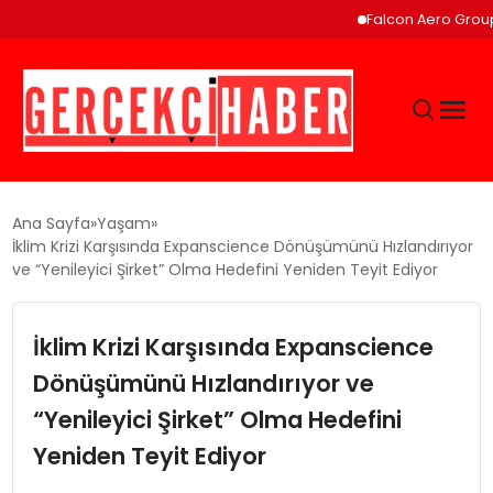
Falcon Aero Group, Küres
GÜNCEL
Ana Sayfa
Yaşam
İklim Krizi Karşısında Expanscience Dönüşümünü Hızlandırıyor
ve “Yenileyici Şirket” Olma Hedefini Yeniden Teyit Ediyor
EĞITIM
İklim Krizi Karşısında Expanscience
EKONOMI
Dönüşümünü Hızlandırıyor ve
MAGAZIN
“Yenileyici Şirket” Olma Hedefini
Yeniden Teyit Ediyor
SAĞLIK