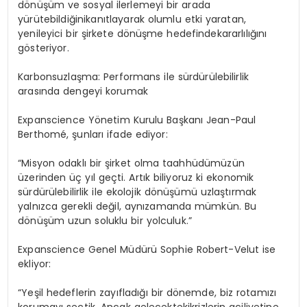
dönüşüm
ve
sosyal
ilerlemeyi
bir
arada
yürütebildiğini
kanıtlayarak
olumlu
etki
yaratan
,
yenileyici
bir
şirkete
dönüşme
hedefinde
kararlılığını
gösteriyor
.
Karbonsuzlaşma
:
Performans
ile
sürdürülebilirlik
arasında
dengeyi
korumak
Expanscience
Yönetim
Kurulu
Başkanı
Jean-Paul
Berthomé,
şunları
ifade
ediyor
:
“
Misyon
odaklı
bir
şirket
olma
taahhüdümüzün
üzerinden
üç
yıl
geçti
.
Artık
biliyoruz
ki
ekonomik
sürdürülebilirlik
ile
ekolojik
dönüşümü
uzlaştırmak
yalnızca
gerekli
değil
,
aynı
zamanda
mümkün
. Bu
dönüşüm
uzun
soluklu
bir
yolculuk
.”
Expanscience Genel
Müdürü
Sophie
Robert-Velut
ise
ekliyor
:
“Yeşil
hedeflerin
zayıfladığı
bir
dönemde
, biz
rotamızı
korumayı
seçtik
.
Ancak
gelecekteki
krizlerin
aciliyetine