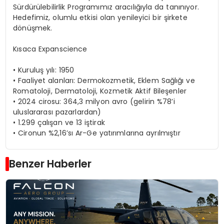
Sürdürülebilirlik
Programımız
aracılığıyla
da
tanınıyor
.
Hedefimiz
,
olumlu
etkisi
olan
yenileyici
bir
şirkete
dönüşmek
.
Kısaca
Expanscience
•
Kuruluş
yılı
: 1950
•
Faaliyet
alanları
:
Dermokozmetik
,
Eklem
Sağlığı
ve
Romatoloji
,
Dermatoloji
,
Kozmetik
Aktif
Bileşenler
•
2024
cirosu
: 364,3
milyon
avro
(
gelirin
%78’i
uluslararası
pazarlardan
)
•
1.299
çalışan
ve 13
iştirak
•
Cironun
%2,16’sı Ar-Ge
yatırımlarına
ayrılmıştır
Benzer Haberler