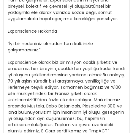
bireysel
,
kolektif
ve
çevresel
iyi
oluşu
bütünsel
bir
yaklaşımla
ele
alarak
yalnızca
sözde
değil
,
somut
uygulamalarla
hayata
geçirme
kararlılığını
yansıtıyor
.
Expanscience
Hakkında
“İyi
bir
nedeniniz
olmadan
tüm
kalbinizle
çalışamazsınız
.”
Expanscience
olarak
biz
bir
misyon
odaklı
şirketiz
ve
amacımız
, her
bireyin
çocukluktan
yaşlılığa
kadar
kendi
iyi
oluşunu
şekillendirmesine
yardımcı
olmak.Bu
anlayış
,
70
yılı
aşkın
süredir
bizi
araştırmaya
,
yenilikçiliğe
ve
ilerlemeye
teşvik
ediyor
.
Tamamen
bağımsız
ve %100
aile
mülkiyetindeki
bir
Fransız
şirketi
olarak
ürünlerimiz
100’den
fazla
ülkede
satılıyor
.
Markalarımız
arasında
Mustela, Babo Botanicals,
Piascledine
300 ve
Iana
bulunuyor.Bizim
için
insanların
iyi
oluşu
,
gezegenin
iyi
oluşundan
ayrı
düşünülemez
;
bu
,
hepimizin
ortak
sorumluluğudur
.
Toplum
ve
çevre
üzerindeki
olumlu
etkimiz
, B Corp
sertifikamız
ve “
impACT
”