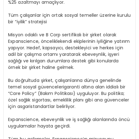
%25
azaltmayı
amaçlıyor
.
Tüm
çalışanlar
için
ortak
sosyal
temeller
üzerine
kurulu
bir
“
iyi
lik
”
stratejisi
Misyon
odaklı
ve B Corp
sertifikalı
bir
şirket
olarak
Expanscience,
öncelikle
kendi
ekiplerinin
iyiliğine
yatırım
yapıyor
. Hedef
,
kapsayıcı
,
destekleyici
ve
herkes
için
adil
bir
çalışma
ortamı
yaratarak
ebeveynlik
,
işyeri
sağlığı
ve
kırılgan
durumlara
destek
gibi
konularda
örnek
bir
şirket
haline
gelmek
.
Bu
doğrultuda
şirket
,
çalışanlarına
dünya
genelinde
temel
sosyal
güvenceleri
garanti
altına
alan
iddialı
bir
“Care Policy” (
Bakım
Politikası
)
uyguluyor
. Bu
politika
;
özel
sağlık
sigortası
,
emeklilik
planı
gibi
ana
güvenceler
için
asgari
standartlar
belirliyor
.
Expanscience,
ebeveynlik
ve
iş
sağlığı
alanlarında
öncü
uygulamalar
hayata
geçirdi
.
Tüm
bu
gelişmeler
,
Expanscience’ın
misyonunu