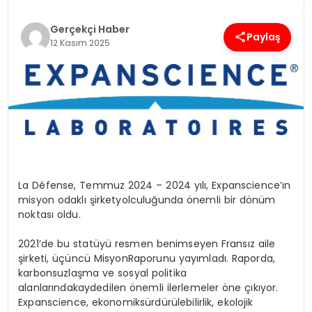
Gerçekçi Haber
SPOR
Paylaş
12 Kasım 2025
TEKNOLOJI
YAŞAM
La Défense,
Temmuz
2024 – 2024
yılı
,
Expanscience’ın
misyon
odaklı
şirket
yolculuğunda
önemli
bir
dönüm
noktası
oldu
.
2021’de
bu
statüyü
resmen
benimseyen
Fransız
aile
şirketi
,
üçüncü
Misyon
Raporunu
yayımladı
.
Raporda
,
karbonsuzlaşma
ve
sosyal
politika
alanlarında
kaydedilen
önemli
ilerlemeler
öne
çıkıyor
.
Expanscience,
ekonomik
sürdürülebilirlik
,
ekolojik