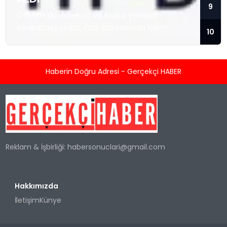
9
Önemli düzenleyici ve kalite yönetim
akreditasyonları, CSE borsasında işlem
10
gören temiz enerji teknolojisi sağlayıcısını; ısı
enerjisi kaynağı olarak hidrojeni kullanan
konut ve ticari tipi Sıfır Emisyonlu Isıtma
Haberin Doğru Adresi - Gerçekçi HABER
Sistemlerini üretmek ve satmak üzere
hızlandırılmış ticarileşme ile olası büyük
kurumsal sözleşmeler için konumlandırıyor.
TORONTO, KANADA / ACCESS Newswire / 5
Ağustos 2026 / Kleen-Hy-Dro-Gen Inc.
(“Şirket”) (CSE:...
Reklam & İşbirliği:
habersonuclari@gmail.com
Hakkımızda
İletişim
Künye