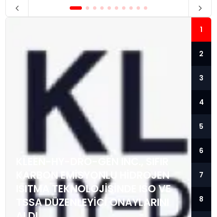
1
2
3
4
5
6
KLEEN-HY-DRO-GEN INC., SIFIR
KARBON EMISYONLU HIDROJEN
7
ISITMA TEKNOLOJISINDE ISO VE
8
TSSA DÜZENLEYICI ONAYLARINI
ALDI