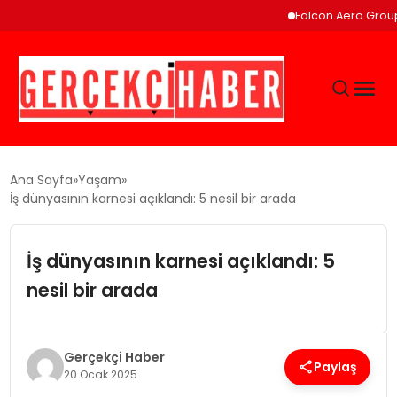
Falcon Aero Group, Küres
GÜNCEL
Ana Sayfa
Yaşam
İş dünyasının karnesi açıklandı: 5 nesil bir arada
EĞITIM
İş dünyasının karnesi açıklandı: 5
EKONOMI
nesil bir arada
MAGAZIN
Gerçekçi Haber
Paylaş
20 Ocak 2025
SAĞLIK