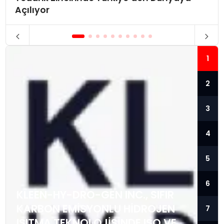
Açılıyor
1
2
3
4
5
6
KLEEN-HY-DRO-GEN INC., SIFIR
KARBON EMISYONLU HIDROJEN
7
ISITMA TEKNOLOJISINDE ISO VE