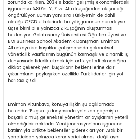
zorunda kalırken, 2034’e kadar gelişmiş ekonomilerdeki
işgücünün %80’ini Y, Z ve Alfa kuşağından oluşacağı
öngörülüyor. Bunun yanı sıra Türkiye’nin de dahil
olduğu OECD ülkelerinde bu yıl işgücünün neredeyse
üçte birini bile yalnızca Z kuşağının oluşturması
bekleniyor. Galatasaray Üniversitesi Öğretim Üyesi ve
BMI Business School Akademik Danışmanı Emirhan
Altunkaya ise kuşaklar çatışmasında geleneksel
yöneticilik vasıflarının bugünün karmaşık ve dinamik iş
dünyasında liderlik etmek için artık yeterli olmadığına
dikkat çekerek yeni kuşakların beklentilerine dair
çıkarımlarını paylaşırken özellikle Türk liderler için yol
haritası çizdi.
Emirhan Altunkaya, konuya ilişkin şu açıklamada
bulundu: “Bugün iş dünyasında yalnızca geçmişte
başarılı olmuş geleneksel yönetim anlayışlarının yeterli
olmadığı bir noktada. Yeni jenerasyonların işgücüne
katılımıyla birlikte beklentiler giderek artıyor. Artık bir
yöneticiden yalnızca karar verici olması değil, aynı