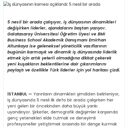
SPOR
5 nesil bir arada çalışıyor, iş dünyasının dinamikleri
değişirken liderler, ajandalarını baştan yazıyor.
TEKNOLOJI
Galatasaray
Ü
niversitesi Öğretim
Ü
yesi ve BMI
Business School Akademik Danışmanı Emirhan
Altunkaya
ise g
eleneksel y
ö
neticilik vasıflarının
YAŞAM
bugünün karmaşık ve dinamik iş dünyasında liderlik
etmek için artık yeterli olmadığına dikkat çekerek
yeni kuşakların beklentilerine dair çıkarımlarını
paylaştı
ve
ö
zellikle Türk liderler için yol haritası çizdi.
İSTANBUL
—
Yarınların dinamikleri şimdiden belirleniyor,
iş dünyasında 5 nesil ilk defa bir arada çalışırken her
yeni gelen bir öncekinden daha büyük yankı
uyandırıyor. Şirketler, demografik değişimler karşısında
genç yetenekleri elde tutmak ve deneyimli
profesyoneller yetiştirmek arasında bir denge kurmak