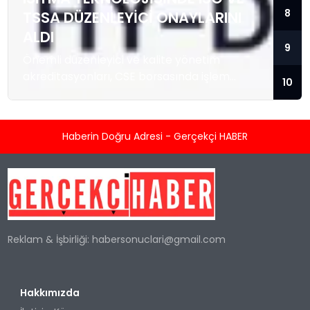
8
TSSA DÜZENLEYICI ONAYLARINI
ALDI
9
Önemli düzenleyici ve kalite yönetim
akreditasyonları, CSE borsasında işlem
10
gören temiz enerji teknolojisi sağlayıcısını; ısı
enerjisi kaynağı olarak hidrojeni kullanan
konut ve ticari tipi Sıfır Emisyonlu Isıtma
Haberin Doğru Adresi - Gerçekçi HABER
Sistemlerini üretmek ve satmak üzere
hızlandırılmış ticarileşme ile olası büyük
kurumsal sözleşmeler için konumlandırıyor.
TORONTO, KANADA / ACCESS Newswire / 5
Ağustos 2026 / Kleen-Hy-Dro-Gen Inc.
(“Şirket”) (CSE:...
Reklam & İşbirliği:
habersonuclari@gmail.com
Hakkımızda