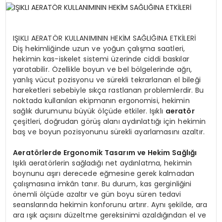
SPOR
IŞIKLI AERATÖR KULLANIMININ HEKİM SAĞLIĞINA ETKİLERİ
Diş hekimliğinde uzun ve yoğun çalışma saatleri,
TEKNOLOJI
hekimin kas-iskelet sistemi üzerinde ciddi baskılar
yaratabilir. Özellikle boyun ve bel bölgelerinde ağrı,
yanlış vücut pozisyonu ve sürekli tekrarlanan el bileği
YAŞAM
hareketleri sebebiyle sıkça rastlanan problemlerdir. Bu
noktada kullanılan ekipmanın ergonomisi, hekimin
sağlık durumunu büyük ölçüde etkiler. Işıklı
aeratör
çeşitleri, doğrudan görüş alanı aydınlattığı için hekimin
baş ve boyun pozisyonunu sürekli ayarlamasını azaltır.
Aeratörlerde Ergonomik Tasarım ve Hekim Sağlığı
Işıklı aeratörlerin sağladığı net aydınlatma, hekimin
boynunu aşırı derecede eğmesine gerek kalmadan
çalışmasına imkân tanır. Bu durum, kas gerginliğini
önemli ölçüde azaltır ve gün boyu süren tedavi
seanslarında hekimin konforunu artırır. Aynı şekilde, ara
ara ışık açısını düzeltme gereksinimi azaldığından el ve