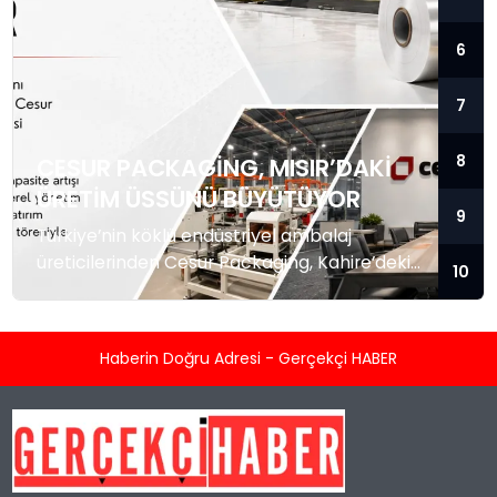
6
7
8
CESUR PACKAGING, MISIR’DAKI
ÜRETIM ÜSSÜNÜ BÜYÜTÜYOR
9
Türkiye’nin köklü endüstriyel ambalaj
üreticilerinden Cesur Packaging, Kahire’deki
10
tam entegre tesisinde kapasite artırımına
hazırlanıyor. Şirket yönetiminin Mısır
ziyaretinde yeni yatırım projeleri masaya
Haberin Doğru Adresi - Gerçekçi HABER
yatırıldı. Endüstriyel ambalaj sektörünün
Türkiye merkezli köklü oyuncularından Cesur
Packaging, Mısır’daki üretim yatırımlarını
yeni bir aşamaya taşıyor. Şirketin Onursal
Başkanı Mehmet Cesur ve CEO Cihan Cesur,