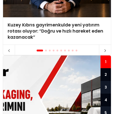
Kuzey Kıbrıs gayrimenkulde yeni yatırım
rotası oluyor: “Doğru ve hızlı hareket eden
kazanacak”
1
2
3
4
5