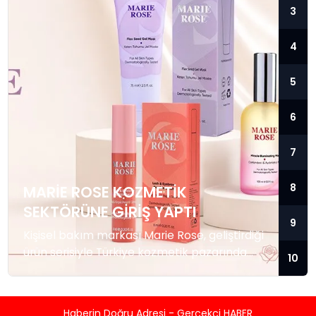
3
4
5
6
7
8
MARIE ROSE KOZMETIK
SEKTÖRÜNE GIRIŞ YAPTI
9
Kişisel bakım markası Marie Rose, geliştirdiği
ürün serisiyle Türkiye kozmetik pazarında
10
faaliyetlerine başladı. Marka, günlük bakım
kategorisine yönelik ürünleriyle tüketicilere
ulaşmayı hedefliyor. Kozmetik sektöründe
Haberin Doğru Adresi - Gerçekçi HABER