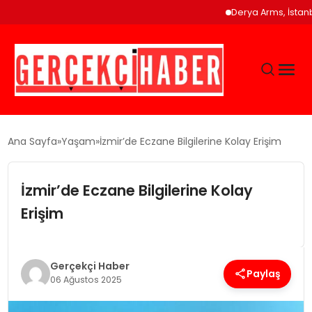
Derya Arms, İstanbul Pro
GÜNCEL
Ana Sayfa
Yaşam
İzmir’de Eczane Bilgilerine Kolay Erişim
EĞITIM
İzmir’de Eczane Bilgilerine Kolay
Erişim
EKONOMI
MAGAZIN
Gerçekçi Haber
Paylaş
06 Ağustos 2025
SAĞLIK