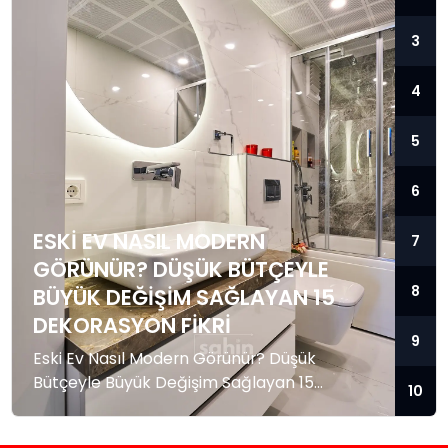
3
4
5
6
ESKI EV NASIL MODERN
7
GÖRÜNÜR? DÜŞÜK BÜTÇEYLE
8
BÜYÜK DEĞIŞIM SAĞLAYAN 15
DEKORASYON FIKRI
9
Eski Ev Nasıl Modern Görünür? Düşük
Bütçeyle Büyük Değişim Sağlayan 15
10
Dekorasyon Fikri Eski bir evde oturuyor
olmanız, modern ve şık bir yaşam alanına