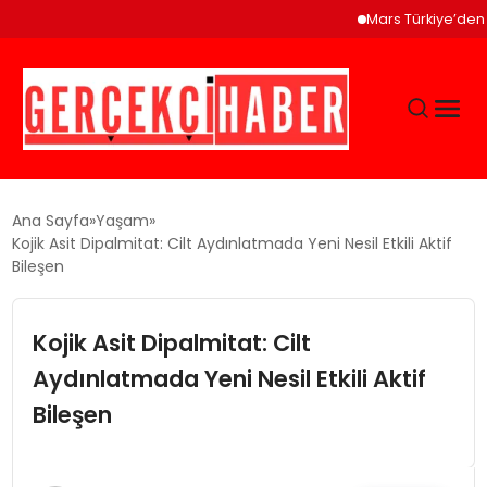
Mars Türkiye’den “Köpeği
GÜNCEL
Ana Sayfa
Yaşam
Kojik Asit Dipalmitat: Cilt Aydınlatmada Yeni Nesil Etkili Aktif
Bileşen
EĞITIM
Kojik Asit Dipalmitat: Cilt
EKONOMI
Aydınlatmada Yeni Nesil Etkili Aktif
MAGAZIN
Bileşen
SAĞLIK