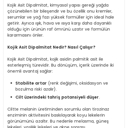
Kojik Asit Dipalmitat, kimyasal yapısı gereği yağda
çözünebilen bir bileşendir ve bu özellik onu kremler,
serumlar ve yağ fazı yüksek formüller için ideal hale
getirir. Ayrıca ışık, hava ve ısıya karşı daha dayanıklı
olduğu için ürünün raf ömrünü uzatır ve formülün
kararmasını önler.
Kojik Asit Dipalmitat Nedir? Nasıl Çalışır?
Kojik Asit Dipalmitat, kojik asidin palmitik asit ile
esterleşmiş türevidir. Bu dönüşüm, içerik üzerinde iki
önemli avantaj sağlar:
Stabilite artar
(renk değişimi, oksidasyon ve
bozulma riski azalır).
Cilt üzerindeki tahriş potansiyeli düşer
.
Ciltte melanin üretiminden sorumlu olan tirozinaz
enziminin aktivitesini baskılayarak koyu lekelerin
görünümünü azaltır. Bu nedenle melasma, güneş
lekeleri, yaşlılık lekeleri ve akne sonrası