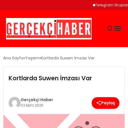
Telegram Grupları ve Top
GÜNCEL
Ana Sayfa
Yaşam
Kortlarda Suwen İmzası Var
EĞITIM
Kortlarda Suwen İmzası Var
EKONOMI
Gerçekçi Haber
Paylaş
03 Ekim 2025
MAGAZIN
SAĞLIK