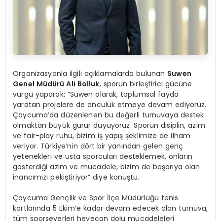
Organizasyonla ilgili açıklamalarda bulunan
Suwen
Genel Müdürü Ali Bolluk
, sporun birleştirici gücüne
vurgu yaparak: “Suwen olarak, toplumsal fayda
yaratan projelere de öncülük etmeye devam ediyoruz.
Çaycuma’da düzenlenen bu değerli turnuvaya destek
olmaktan büyük gurur duyuyoruz. Sporun disiplin, azim
ve fair-play ruhu, bizim iş yapış şeklimize de ilham
veriyor. Türkiye’nin dört bir yanından gelen genç
yetenekleri ve usta sporcuları desteklemek, onların
gösterdiği azim ve mücadele, bizim de başarıya olan
inancımızı pekiştiriyor” diye konuştu.
Çaycuma Gençlik ve Spor İlçe Müdürlüğü tenis
kortlarında 5 Ekim’e kadar devam edecek olan turnuva,
tüm sporseverleri heyecan dolu mücadeleleri