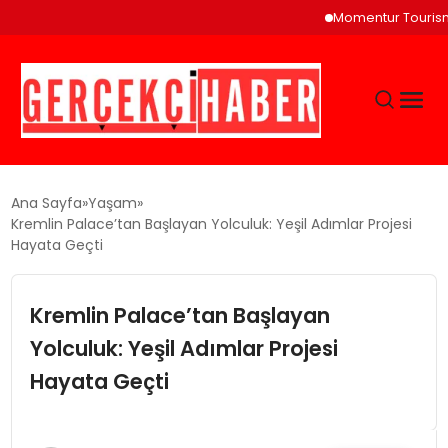
Momentur Tourism & Tra
GÜNCEL
Ana Sayfa
Yaşam
Kremlin Palace’tan Başlayan Yolculuk: Yeşil Adımlar Projesi
Hayata Geçti
EĞITIM
Kremlin Palace’tan Başlayan
EKONOMI
Yolculuk: Yeşil Adımlar Projesi
MAGAZIN
Hayata Geçti
SAĞLIK