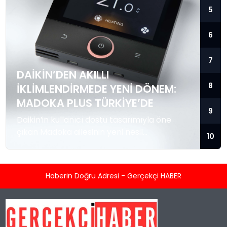
5
6
7
DAIKIN’DEN AKILLI
8
IKLIMLENDIRMEDE YENI DÖNEM:
MADOKA PLUS TÜRKIYE’DE
9
Daikin’in kullanıcı dostu tasarımıyla öne
çıkan Madoka ailesinin yeni nesil
10
teknolojilerle donatılmış son modeli VRV
kontrol ünitesi Madoka Plus Türkiye’de satışa
sunuldu. Tam dokunmatik ekranı, mobil
Haberin Doğru Adresi - Gerçekçi HABER
uygulama desteği ve akıllı sensör
entegrasyonu sayesinde iklimlendirme
sistemlerinin yönetimini daha kolay, konforlu
ve verimli hale getiriyor. Enerji verimliliğini