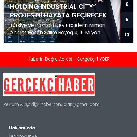
8
HOLDING INDUSTRIAL CITY”
PROJESINI HAYATA GEÇIRECEK
9
Türkiye ve Irak’taki Dev Projelerin Mimarı
Ahmet Hasan Salim Beyoğlu, 10 Milyon
10
Metrekarelik “Al Yusuf Holding Industrial City”
Projesini Hayata Geçirecek ANKARA /
BAĞDAT — Türkiye ve Irak başta olmak
Haberin Doğru Adresi - Gerçekçi HABER
üzere uluslararası alanda gerçekleştirdiği
yatırımlarla iş dünyasının öncüsü olan
Ahmet Hasan Salim Beyoğlu, bölgesel
ticarete damgasını vuracak dev bir mega
projeye imza atmaya hazırlanıyor. Türkiye...
Reklam & İşbirliği:
habersonuclari@gmail.com
Hakkımızda
İletişim
Künye