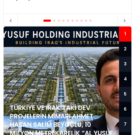
1
2
3
4
5
TÜRKIYE VE IRAK’TAKI DEV
6
PROJELERIN MIMARI AHMET
HASAN SALIM BEYOĞLU, 10
7
MILYON METREKARELIK “AL YUSUF