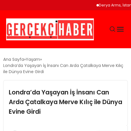
Derya Arms, İstanbul Pr
GÜNCEL
Ana Sayfa
Yaşam
Londra’da Yaşayan İş İnsanı Can Arda Çatalkaya Merve Kılıç
ile Dünya Evine Girdi
EĞITIM
Londra’da Yaşayan İş İnsanı Can
EKONOMI
Arda Çatalkaya Merve Kılıç ile Dünya
MAGAZIN
Evine Girdi
SAĞLIK