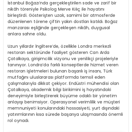
İstanbul Boğazı’nda gerçekleştirilen sade ve zarif bir
nikâh töreniyle Psikolog Merve Kılıç ile hayatını
birleştirdi. Gösterişten uzak, samimi bir atmosferde
düzenlenen törene çiftin yakın dostları katıldı. Boğaz
manzarası eşliğinde gerçekleşen nikâh, duygusal
anlara sahne oldu.
Uzun yıllardır İngiltere’de, özellikle Londra merkezli
restoran sektöründe faaliyet gösteren Can Arda
Çatalkaya, girişimcilik vizyonu ve yenilikçi projeleriyle
tanınıyor. Londra’da farklı konseptlerde hizmet veren
restoran işletmeleri bulunan başarılı iş insanı, Türk
mutfağını uluslararası platformda temsil eden
çalışmalarıyla dikkat çekiyor. Endüstri mühendisi olan
Çatalkaya, akademik bilgi birikimini iş hayatındaki
deneyimiyle birleştirerek büyüme odaklı bir yönetim
anlayışı benimsiyor. Operasyonel verimlilik ve müşteri
memnuniyeti konularındaki hassasiyeti, yurt dışındaki
yatırımlarının kısa sürede başarıya ulaşmasında önemli
rol oynadı.