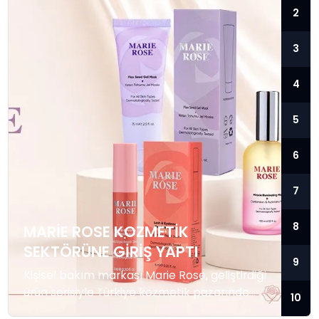
2
3
4
5
6
7
8
MARIE ROSE KOZMETIK
SEKTÖRÜNE GIRIŞ YAPTI
9
Kişisel bakım markası Marie Rose, geliştirdiği
ürün serisiyle Türkiye kozmetik pazarında
10
faaliyetlerine başladı. Marka, günlük bakım