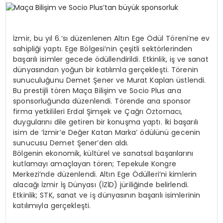
SPOR
İzmir, bu yıl 6.’sı düzenlenen Altın Ege Ödül Töreni’ne ev
sahipliği yaptı. Ege Bölgesi’nin çeşitli sektörlerinden
TEKNOLOJI
başarılı isimler gecede ödüllendirildi. Etkinlik, iş ve sanat
dünyasından yoğun bir katılımla gerçekleşti. Törenin
sunuculuğunu Demet Şener ve Murat Kaplan üstlendi.
YAŞAM
Bu prestijli tören Maça Bilişim ve Socio Plus ana
sponsorluğunda düzenlendi. Törende ana sponsor
firma yetkilileri Erdal Şimşek ve Çağrı Öztornacı,
duygularını dile getiren bir konuşma yaptı. İki başarılı
isim de ‘İzmir’e Değer Katan Marka’ ödülünü gecenin
sunucusu Demet Şener’den aldı.
Bölgenin ekonomik, kültürel ve sanatsal başarılarını
kutlamayı amaçlayan tören; Tepekule Kongre
Merkezi’nde düzenlendi. Altın Ege Ödülleri’ni kimlerin
alacağı İzmir İş Dünyası (İZİD) jüriliğinde belirlendi.
Etkinlik; STK, sanat ve iş dünyasının başarılı isimlerinin
katılımıyla gerçekleşti.