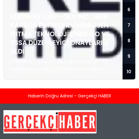
6
KLEEN-HY-DRO-GEN INC., SIFIR
KARBON EMISYONLU HIDROJEN
7
ISITMA TEKNOLOJISINDE ISO VE
8
TSSA DÜZENLEYICI ONAYLARINI
ALDI
9
Önemli düzenleyici ve kalite yönetim
akreditasyonları, CSE borsasında işlem
10
gören temiz enerji teknolojisi sağlayıcısını; ısı
enerjisi kaynağı olarak hidrojeni kullanan
konut ve ticari tipi Sıfır Emisyonlu Isıtma
Haberin Doğru Adresi - Gerçekçi HABER
Sistemlerini üretmek ve satmak üzere
hızlandırılmış ticarileşme ile olası büyük
kurumsal sözleşmeler için konumlandırıyor.
TORONTO, KANADA / ACCESS Newswire / 5
Ağustos 2026 / Kleen-Hy-Dro-Gen Inc.
(“Şirket”) (CSE:...