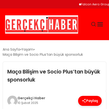
Falcon Aero Group, Küre
GÜNCEL
Ana Sayfa
Yaşam
Maça Bilişim ve Socio Plus’tan büyük sponsorluk
EĞITIM
Maça Bilişim ve Socio Plus’tan büyük
EKONOMI
sponsorluk
MAGAZIN
Gerçekçi Haber
Paylaş
10 Şubat 2025
SAĞLIK