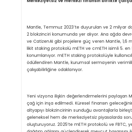
Merkeziyetsiz ve merkezi finansın birlikte çalışa
Mantle, Temmuz 2023’te duyurulan ve 2 milyar dol
2 blokzinciri konumunda yer alıyor. Ana ağda devre
ve CatizenAI gibi projelere güç veren Mantle, 1,6 m
likit staking protokolü mETH ve cmETH isimli 5. en b
konumlanıyor. mETH staking protokolüyle kullanıcıla
ödüllendiren Mantle, kurumsal sermayenin verimliliğ
çalışabilirliğine odaklanıyor.
Yeni vizyona ilişkin değerlendirmelerini paylaşan Ma
çağ için inşa edilmedi. Küresel finansın geleceğin
altyapıyı blokzincirinin sunduğu avantajlarla birle
geleneksel hem de merkeziyetsiz piyasalarda soru
oluşturuyoruz. 2025’te mETH protokolü ve FBTC, y
dağıtım ağlarını güçlendirerek mevcut başarısını il