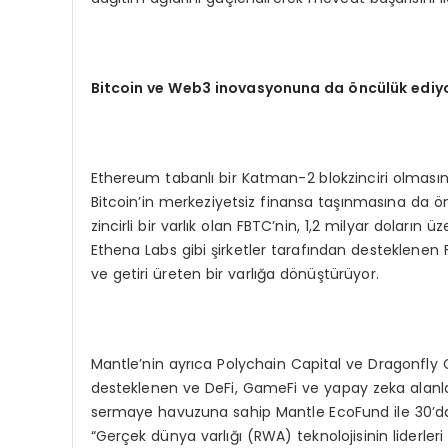
Bitcoin ve Web3 inovasyonuna da
ö
ncülük ediy
Ethereum tabanlı bir Katman-2 blokzinciri olmasın
Bitcoin’in merkeziyetsiz finansa taşınmasına da ön
zincirli bir varlık olan FBTC’nin, 1,2 milyar doların 
Ethena Labs gibi şirketler tarafından desteklenen 
ve getiri üreten bir varlığa dönüştürüyor.
Mantle’nin ayrıca Polychain Capital ve Dragonfly 
desteklenen ve DeFi, GameFi ve yapay zeka alanlar
sermaye havuzuna sahip Mantle EcoFund ile 30’dan 
“Gerçek dünya varlığı (RWA) teknolojisinin liderleri