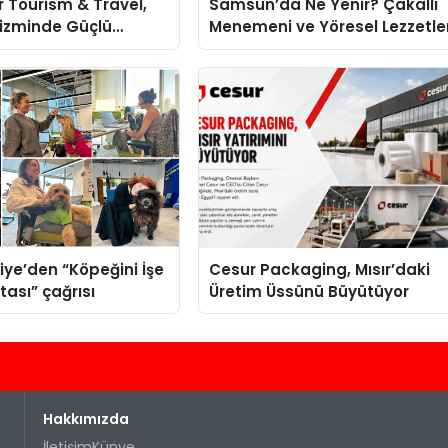
 Tourism & Travel,
Samsun’da Ne Yenir? Çakallı
rizminde Güçlü
Menemeni ve Yöresel Lezzetle
 Ağıyla Fark
iye’den “Köpeğini İşe
Cesur Packaging, Mısır’daki
tası” çağrısı
Üretim Üssünü Büyütüyor
Hakkımızda
İletişim
Künye