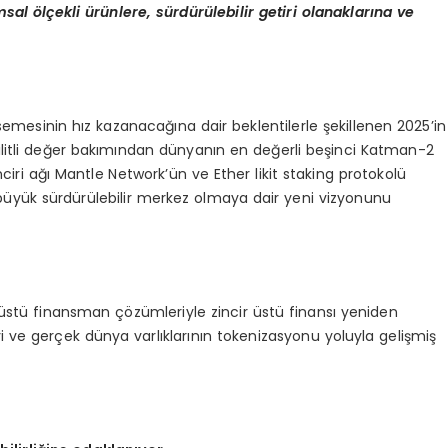
umsal
ö
lçekli ürünlere, sürdürülebilir getiri olanaklarına ve
semesinin hız kazanacağına dair beklentilerle şekillenen 2025’in
kilitli değer bakımından dünyanın en değerli beşinci Katman-2
ciri ağı Mantle Network’ün ve Ether likit staking protokolü
 büyük sürdürülebilir merkez olmaya dair yeni vizyonunu
 üstü finansman çözümleriyle zincir üstü finansı yeniden
ve gerçek dünya varlıklarının tokenizasyonu yoluyla gelişmiş