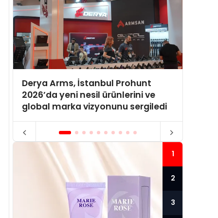
Derya Arms, İstanbul Prohunt
Momen
2026’da yeni nesil ürünlerini ve
Turiz
global marka vizyonunu sergiledi
Ağıyla
1
2
3