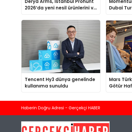
Derya Arms, İstanbul Prohunt
Momentur
2026’da yeni nesil ürünlerini ve
Dubai Tu
global marka vizyonunu
Operasyon
sergiledi
Yaratıyor
Tencent Hy3 dünya genelinde
Mars Türk
kullanıma sunuldu
Götür Haf
Haberin Doğru Adresi - Gerçekçi HABER