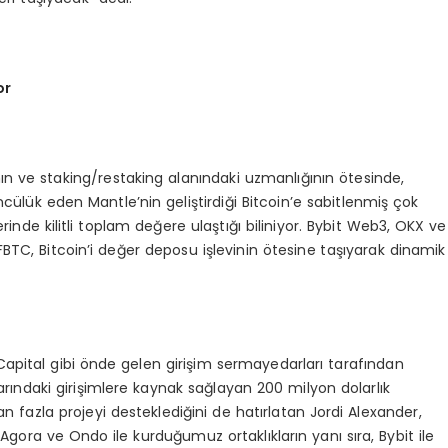
or
ın ve staking/restaking alanındaki uzmanlığının ötesinde,
cülük eden Mantle’nin geliştirdiği Bitcoin’e sabitlenmiş çok
üzerinde kilitli toplam değere ulaştığı biliniyor. Bybit Web3, OKX ve
FBTC, Bitcoin’i değer deposu işlevinin ötesine taşıyarak dinamik
Capital gibi önde gelen girişim sermayedarları tarafından
ındaki girişimlere kaynak sağlayan 200 milyon dolarlık
fazla projeyi desteklediğini de hatırlatan Jordi Alexander,
 Agora ve Ondo ile kurduğumuz ortaklıkların yanı sıra, Bybit ile