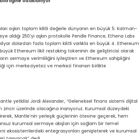
bilirliğine odaklanıyor
arı aşkın toplam kilitli değerle dünyanın en büyük 5. Katman-
ye aldığı 250’yi aşkın protokolle Pendle Finance, Ethena Labs
ilyar dolardan fazla toplam kilitli varlıkla en büyük 4. Ethereum
üyük Ethereum likit restaking tokeninin de geliştiricisi olarak
rın sermaye verimliliğini iyileştiren ve Ethereum sahipliğini
i için merkeziyetsiz ve merkezi finansın birlikte
ntle yetkilisi Jordi Alexander, “Geleneksel finans sistemi dijital
in zincir üzerinde olacağına inanıyoruz. Kurumsal düzeydeki
ştirerek, Mantle’nin yerleşik güçlerinin ötesine geçerek, hem
nsuz kurumsal sermaye akışları için sağlam bir temel
eni ekosistemlerdeki entegrasyonları genişleterek ve kurumsal
eri taşıyacak” dedi.