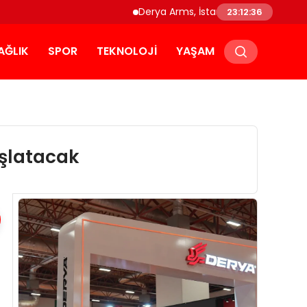
Derya Arms, İstanbul Prohunt 2026’da yeni 
23:12:37
AĞLIK
SPOR
TEKNOLOJI
YAŞAM
aşlatacak