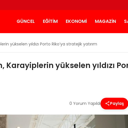
GÜNCEL
EĞITIM
EKONOMI
MAGAZIN
S
rin yükselen yıldızı Porto Riko’ya stratejik yatırım
Karayiplerin yükselen yıldızı Por
0 Yorum Yapıldı
Paylaş