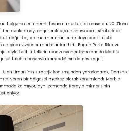
u bölgenin en önemli tasarım merkezleri arasında. 2010’ların
iden canlanmayı öngörerek açılan showroom, stratejik bir
iteli doğal taş ve mermer ürünlerine duyulacak talebi
en giren vizyoner markalardan biri… Bugün Porto Riko ve
jeleriyle tarihi otellerin renovasyonçalışmalarında Marble
esel talebin başarıyla karşıladığının da göstergesi.
 Juan Limanı’nın stratejik konumundan yararlanarak, Dominik
zmet veren bir bölgesel merkez olarak konumlandı. Marble
sunmakla kalmıyor; aynı zamanda Karayip mimarisinin
stleniyor.