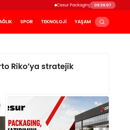
Cesur Packaging, Mısır’daki Üretim Üssünü Büyü
09:39:09
AĞLIK
SPOR
TEKNOLOJI
YAŞAM
to Riko’ya stratejik