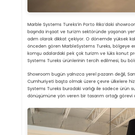
Marble Systems Tureks’in Porto Riko’daki showroom
başında inşaat ve turizm sektöründe yaşanan yen
adım olarak dikkat çekiyor. O dönemde yüksek kal
önceden gören MarbleSystems Tureks, bölgeye erk
komşu adalardaki pek çok turizm ve lüks konut pro
Systems Tureks ürünlerinin tercih edilmesi, bu bölg
Showroom bugün yalnızca yerel pazarın değil, San
Cumhuriyeti başta olmak üzere çevre ülkelere hi
Systems Tureks buradaki varlığı ile sadece ürün 
dönüşümüne yön veren bir tasarım ortağı görevi ü