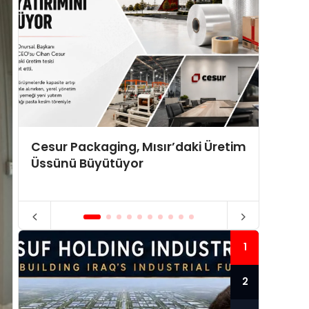
Cesur Packaging, Mısır’daki Üretim
Elektr
Üssünü Büyütüyor
Parke 
Çözüm
1
2