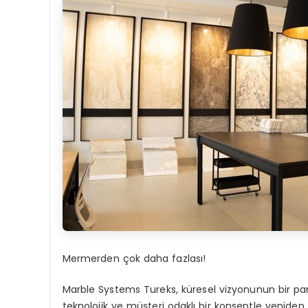
Mermer
den
çok daha fazlası!
Marble Systems Tureks, küresel vizyonunun bir pa
teknolojik ve müşteri odaklı bir konseptle yeni