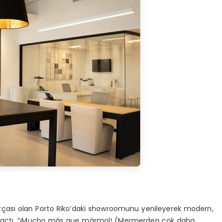
rçası olan Porto Riko’daki showroomunu yenileyerek modern,
den açtı. “¡Mucho más que mármol! (Mermerden çok daha