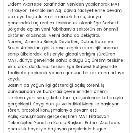
Erdem Akartepe tarafından yeniden yapılanarak MAT
Filtrasyon Teknolojileri A.Ş. adıyla faaliyetlerine devam
etmeye başladı. İzmir merkezli firma, dünya
genelindeki üç üretim tesisine ek olarak Ege Serbest
Bölge’de açılan yeni fabrikasıyla sektörün en önemli
aktörleri arasındaki yerini daha da pekiştirdi.
Norveç, Amerika Birleşik Devletleri, Dubai, Katar ve
Suudi Arabistan gibi küresel ölçekte stratejik öneme
sahip ülkelerdeki ofisleriyle global varlığını sürdüren
MAT, dünya genelinde sahip olduğu üç üretim tesisine
ek olarak, dördüncü tesisini Ege Serbest Bölgesi’nde
faaliyete geçirerek yatırım gücünü bir kez daha ortaya
koydu.
Basının da yoğun ilgi gösterdiği açılış töreni, iş
dünyasından ve bürokrasi çevrelerinden önemli
isimlerin yanı sıra, şirketin tüm çalışanlarının katılımıyla
gerçekleşti. Saygı duruşu ve İstiklal Marşı ile başlayan
tören, protokol konuşmalarıyla devam etti.
Açılış konuşmasını gerçekleştiren MAT Filtrasyon
Teknolojileri Yönetim Kurulu Başkanı Erdem Akartepe,
çocukluk hayaliyle başlayan projelerinin bugün