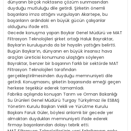
dünyanın birçok noktasına çözüm sunmasından
duyduğu mutluluğu dile getirdi. Şirketin önemli
başarılara imza attığını vurgulayan Akartepe, bu
başarıların ardındaki en büyük gücün çalışanlar
olduğunu ifade etti.
Gecede konuşma yapan Baykar Genel Müdürü ve MAT
Filtrasyon Teknolojileri şirket ortağı Haluk Bayraktar,
Baykar’ın kuruluşunda da bir hayalin yattığını belirtti.
Bugün Baykar’ın, dünyanın en büyük insansız hava
araçları üreticisi konumuna ulaştığını söyleyen
Bayraktar, benzer bir başarının farklı bir sektörde MAT
Filtrasyon Teknolojileri tarafından
gerçekleştirilmesinden duyduğu memnuniyeti dile
getirdi. Konuşmasını, şirketin başarısında emeği geçen
herkese teşekkür ederek tamamladı.
Fabrika açılışında konuşan Tarım ve Orman Bakanlığı
Su Ürünleri Genel Müdürü Turgay Türkyılmaz ile ESBAŞ
Yönetim Kurulu Başkan Vekili ve Yürütme Kurulu
Başkanı Faruk Güler, böylesi anlamlı bir gecede yer
almaktan duydukları memnuniyeti ifade ederek
firmayı başarılarından dolayı tebrik etti.
MAT Filtrasyon Teknolojileri’nin yeni fabrikasının açılış