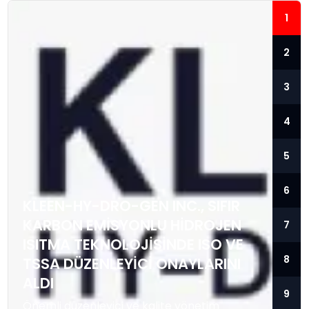
1
2
3
4
5
6
KLEEN-HY-DRO-GEN INC., SIFIR
KARBON EMISYONLU HIDROJEN
7
ISITMA TEKNOLOJISINDE ISO VE
8
TSSA DÜZENLEYICI ONAYLARINI
ALDI
9
Önemli düzenleyici ve kalite yönetim