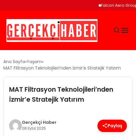
Falcon Aero Group, Kürese
GÜNCEL
Ana Sayfa
Yaşam
MAT Filtrasyon Teknolojileri’nden İzmir’e Stratejik Yatırım
EĞITIM
MAT Filtrasyon Teknolojileri’nden
EKONOMI
İzmir’e Stratejik Yatırım
MAGAZIN
Gerçekçi Haber
Paylaş
08 Eylül 2025
SAĞLIK