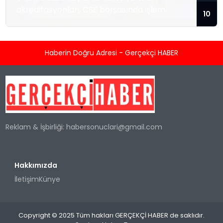
akreditasyonları, CSE borsasında işlem
10
gören temiz enerji teknolojisi sağlayıcısını; ısı
enerjisi kaynağı olarak hidrojeni kullanan
konut ve ticari tipi Sıfır Emisyonlu Isıtma
Haberin Doğru Adresi - Gerçekçi HABER
Sistemlerini üretmek ve satmak üzere
hızlandırılmış ticarileşme ile olası büyük
kurumsal sözleşmeler için konumlandırıyor.
TORONTO, KANADA / ACCESS Newswire / 5
Ağustos 2026 / Kleen-Hy-Dro-Gen Inc.
(“Şirket”) (CSE:...
Reklam & İşbirliği:
habersonuclari@gmail.com
Hakkımızda
İletişim
Künye
Copyright © 2025 Tüm hakları GERÇEKÇİ HABER de saklıdır.