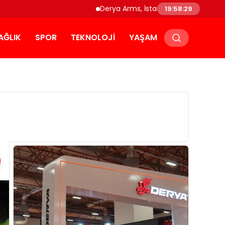
Derya Arms, İstanbul Prohunt 2026’da yeni ne
19:58:30
AĞLIK
SPOR
TEKNOLOJI
YAŞAM