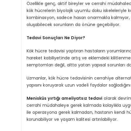
Özellikle genç, aktif bireyler ve cerrahi müdahal
kök hücrelerin biyolojik uyumlu doku iskeleleriyle 
kombinasyon, sadece hasarı onarmakla kalmıyor, 
oluşabilecek sorunların da önüne geçebiliyor.
Tedavi Sonuçları Ne Diyor?
Kök hücre tedavisi yaptıran hastaların yorumlarına g
hareket kabiliyetinde artış ve eklemdeki kilitle
semptomları değil, altta yatan yapısal sorunları da
Uzmanlar, kök hücre tedavisinin cerrahiye alternati
yapısını koruyarak uzun vadeli faydalar sağladığını 
Menisküs yırtığı ameliyatsız tedavi
olarak devri
cerrahi müdahaleye gerek kalmada kolaylıkla uygu
ile operasyona gerek kalmadan, hastanın kendi hücr
korunabiliyor ve yaşam kalitesi artırılabiliyor.