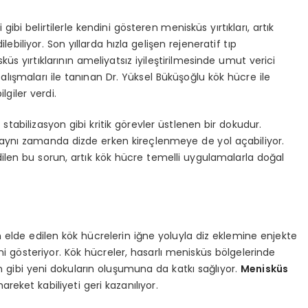
ssi gibi belirtilerle kendini gösteren menisküs yırtıkları, artık
iliyor. Son yıllarda hızla gelişen rejeneratif tıp
üs yırtıklarının ameliyatsız iyileştirilmesinde umut verici
ışmaları ile tanınan Dr. Yüksel Büküşoğlu kök hücre ile
lgiler verdi.
stabilizasyon gibi kritik görevler üstlenen bir dokudur.
, aynı zamanda dizde erken kireçlenmeye de yol açabiliyor.
ilen bu sorun, artık kök hücre temelli uygulamalarla doğal
n elde edilen kök hücrelerin iğne yoluyla diz eklemine enjekte
 gösteriyor. Kök hücreler, hasarlı menisküs bölgelerinde
gibi yeni dokuların oluşumuna da katkı sağlıyor.
Menisküs
reket kabiliyeti geri kazanılıyor.