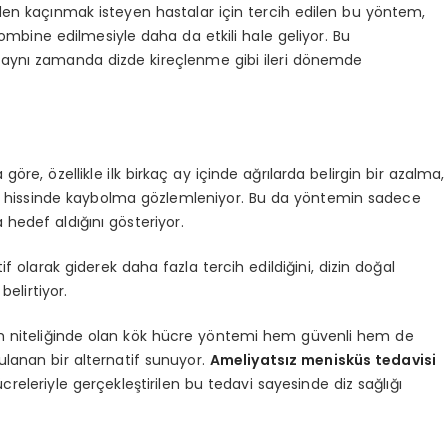
eden kaçınmak isteyen hastalar için tercih edilen bu yöntem,
kombine edilmesiyle daha da etkili hale geliyor. Bu
aynı zamanda dizde kireçlenme gibi ileri dönemde
öre, özellikle ilk birkaç ay içinde ağrılarda belirgin bir azalma,
nme hissinde kaybolma gözlemleniyor. Bu da yöntemin sadece
 hedef aldığını gösteriyor.
f olarak giderek daha fazla tercih edildiğini, dizin doğal
belirtiyor.
m niteliğinde olan kök hücre yöntemi hem güvenli hem de
lanan bir alternatif sunuyor.
Ameliyatsız menisküs tedavisi
eleriyle gerçekleştirilen bu tedavi sayesinde diz sağlığı