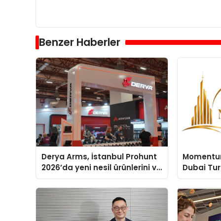
Benzer Haberler
Derya Arms, İstanbul Prohunt
Momentur
2026’da yeni nesil ürünlerini ve
Dubai Tu
global marka vizyonunu
Operasyon
sergiledi
Yaratıyor