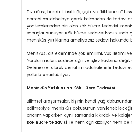
Diz ağrısı, hareket kısıtlılığı, şişlik ve “kilitlenme” hi
cerrahi müdahaleye gerek kalmadan da tedavi edileb
yöntemlerinden biri olan kök hücre tedavisi, menisk
sonuçlar sunuyor. Kök hücre tedavisi konusunda çal
menisküs yırtıklarına ameliyatsız tedavi hakkında bi
Menisküs, diz ekleminde şok emilimi, yük iletimi ve 
Yaralanmaları, sadece ağrı ve işlev kaybına değil
Geleneksel olarak cerrahi müdahalelerle tedavi ed
yollarla onarılabiliyor.
Menisküs Yırtıklarına Kök Hücre Tedavisi
Bilimsel araştırmalar, kişinin kendi yağ dokusunda
edilmesiyle menisküs dokusunun yenilenebileceğini
onarım yaparken aynı zamanda kıkırdak ve kolajen 
kök hücre tedavisi
ile hem ağrı azalıyor hem de ha