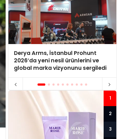
Derya Arms, İstanbul Prohunt
Momen
2026’da yeni nesil ürünlerini ve
Turiz
global marka vizyonunu sergiledi
Ağıyla
1
2
3