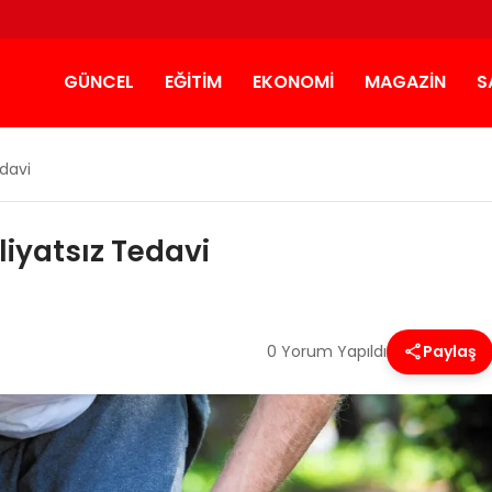
GÜNCEL
EĞITIM
EKONOMI
MAGAZIN
S
edavi
iyatsız Tedavi
0 Yorum Yapıldı
Paylaş