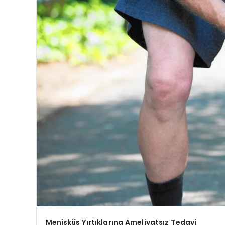
Menisküs Yırtıklarına Ameliyatsız Tedavi