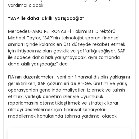
yardımcı olacak.
“
SAP ile daha
‘
ak
ı
ll
ı’
yar
ış
aca
ğı
z
”
Mercedes-AMG PETRONAS F1 Takımı BT Direktörü
Michael Taylor, “SAP’nin teknolojisi, sporun finansal
sınırları içinde kalarak en üst düzeyde rekabet etmek
için ihtiyacımız olan çeviklik ve şeffaflığı sağlıyor. SAP
ile sadece daha hızlı yarışmayacak, aynı zamanda
daha akıllı yarışacağız” dedi.
FIA’nın düzenlemeleri, yeni bir finansal disiplin yaklaşımı
gerektirirken; SAP çözümleri de Ar-Ge, üretim ve yarış
operasyonları genelinde maliyetleri izlemek ve tahsis
etmek, yerleşik denetim izleriyle uyumluluk
raporlamasını otomatikleştirmek ve stratejik karar
almayı desteklemek için finansal senaryoları
modellemek konularında takıma yardımcı olacak.