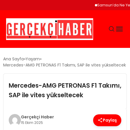
Samsun’da Ne Yenir? Çaka
GÜNCEL
Ana Sayfa
Yaşam
Mercedes-AMG PETRONAS F1 Takımı, SAP ile vites yükseltecek
EĞITIM
Mercedes-AMG PETRONAS F1 Takımı,
EKONOMI
SAP ile vites yükseltecek
MAGAZIN
Gerçekçi Haber
Paylaş
15 Ekim 2025
SAĞLIK