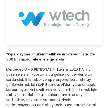
“
Operasyonel m
ü
kemmellik ve inovasyon, saatte
300 km h
ı
zda bile el ele gidebilir
”
Mercedes-AMG PETRONAS F1 Takımı, 2026 FIA mali
düzenlemeleri kapsamında gelişen öncelikler olan
sürdürülebilirlik takibi ve operasyonel karar almayı
güçlendirmek için SAP Business AI’den yararlanacak.
Karbon ayak izini azaltmak ve verimliliği artırmak için
akıllı veri modelleri kullanılırken; tahmine dayalı
yetkinlikler
,
envanter ve tedarik zinciri
optimizasyonunu destekleyecek. Buna paralel olarak