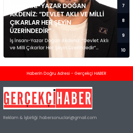
İŞ İNSANI-YAZAR DOĞAN
7
AKDENIZ: “DEVLET AKLI VE MILLI
8
ÇIKARLAR HER ŞEYIN
ÜZERINDEDIR”
9
İş İnsanı-Yazar Doğan Akdeniz: “Devlet Aklı
ve Milli Çıkarlar Her Şeyin Üzerindedir”
10
Küresel güç dengelerinin hızla değiştiği,
bölgesel krizlerin ve jeopolitik gerilimlerin
tırmandığı bu dönemde, Akademisyen, İş
Haberin Doğru Adresi - Gerçekçi HABER
İnsanı ve Yazar Doğan Akdeniz’den kritik
değerlendirmeler geldi. Dış politika, güvenlik
stratejileri ve Mavi Vatan konularındaki
derinlemesine analizleriyle tanınan Akdeniz,
Türkiye’nin geleceğine dair yaptığı
açıklamada milli birlik ve...
Reklam & İşbirliği:
habersonuclari@gmail.com