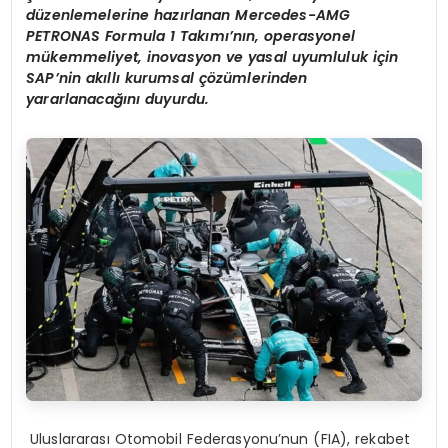
d
ü
zenlemelerine haz
ı
rlanan Mercedes-AMG
PETRONAS Formula 1 Tak
ı
m
ı’
n
ı
n, operasyonel
m
ü
kemmeliyet, inovasyon ve yasal uyumluluk i
ç
in
SAP
’
nin ak
ı
ll
ı
kurumsal
çö
z
ü
mlerinden
yararlanaca
ğı
n
ı
duyurdu.
Uluslararası Otomobil Federasyonu’nun (FIA), rekabet