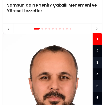
Samsun’da Ne Yenir? Çakallı Menemeni ve
Yöresel Lezzetler
1
2
3
4
5
6