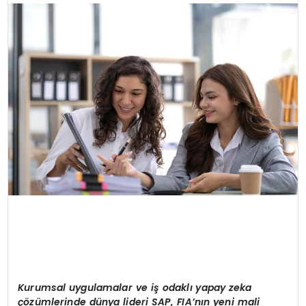
SPOR
TEKNOLOJI
YAŞAM
Kurumsal uygulamalar ve i
ş
odakl
ı
yapay zeka
çö
z
ü
mlerinde d
ü
nya lideri SAP, FIA
’
n
ı
n yeni mali