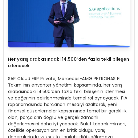
Her yar
ış
arabas
ı
ndaki 14.500
’
den fazla tekil bile
ş
en
izlenecek
SAP Cloud ERP Private, Mercedes-AMG PETRONAS F1
Takımı’nın envanter yönetimi kapsamında, her yarış
arabasındaki 14.500’den fazla tekil bileşenin izlenmesi
ve değerinin belirlenmesinde temel rol oynayacak. FIA
raporlamasında harcanan mesaiyi azaltarak, yeni
finansal düzenlemeler kapsamında temel bir gereklilik
olan, parçaların doğru ve gerçek zamanlı
değerlemesini daha iyi yapacak. Bulut tabanlı mimari,
özellikle operasyonların en kritik olduğu yarış
dönemlerinde yüksek kullanılabilirliği sağlamaya