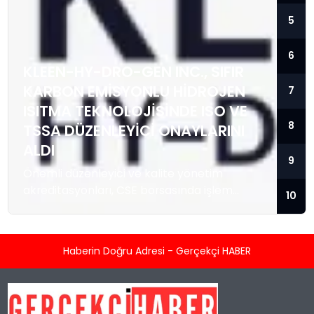
5
6
KLEEN-HY-DRO-GEN INC., SIFIR
KARBON EMISYONLU HIDROJEN
7
ISITMA TEKNOLOJISINDE ISO VE
8
TSSA DÜZENLEYICI ONAYLARINI
ALDI
9
Önemli düzenleyici ve kalite yönetim
akreditasyonları, CSE borsasında işlem
10
gören temiz enerji teknolojisi sağlayıcısını; ısı
enerjisi kaynağı olarak hidrojeni kullanan
konut ve ticari tipi Sıfır Emisyonlu Isıtma
Haberin Doğru Adresi - Gerçekçi HABER
Sistemlerini üretmek ve satmak üzere
hızlandırılmış ticarileşme ile olası büyük
kurumsal sözleşmeler için konumlandırıyor.
TORONTO, KANADA / ACCESS Newswire / 5