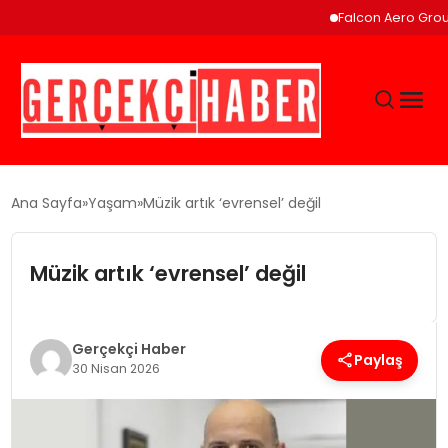
Falcon Aero Group, Küre
GÜNCEL
Ana Sayfa
Yaşam
Müzik artık ‘evrensel’ değil
EĞITIM
Müzik artık ‘evrensel’ değil
EKONOMI
Gerçekçi Haber
Paylaş
30 Nisan 2026
MAGAZIN
SAĞLIK