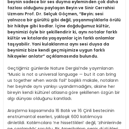
beynin sadece bir ses duyma eyleminden çok daha
fazlası olduğunu paylaşan Beyin ve Sinir Cerrahisi
Uzmanı Prof. Dr. Selçuk Göçmen, “Beyin; sesi
yalnızca bir gürültü gibi değil, yaşanmışlıklarla örülü
bir hikâye gibi kodlar. İçine doğduğumuz kültür,
beynimizi öyle bir şekillendirir ki, aynı notalar farklı
kültür ve kıtalarda yaşayanlar için farklı anlamlar
taşıyabilir. Yani kulaklarımız aynı sesi duysa da
beynimiz bize kendi geçmişimize uygun farklı
hikayeler anlatır” açıklamasında bulundu.
Geçtiğimiz günlerde Nature Dergisi’nde yayımlanan
“Music is not a universal language — but it can bring
us together when words fail” başlıklı makale, notaların
her beyinde aynı yankıyı uyandırmadığını, aksine her
bireyin kendi kültürel atlasına göre şekillenen özgün bir
algı dünyası olduğunu kanıtladı.
Araştırma kapsamında 16 Batılı ve 16 Çinli bestecinin
enstrümantal eserleri, yaklaşık 600 katılımcıya
dinletildi. Katılımcılara ‘ne hissettikleri’ değil, ‘zihinlerinde
ne canlandığı’ soruldu. Bir Amerikalının geniş düzlükleri