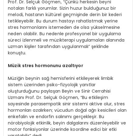
Prof. Dr. Selçuk Göçmen, “Çünkü herkesin beyni
notaları farklı yorumlar. Sizin huzur bulduğunuz bir
melodi, hastanın kültürel geçmişinde derin bir kederi
tetikleyebilir. Bu durum hastayı rahatlatmak yerine
stres hormonlarını istemeden de olsa yükselmesine
neden olabilir. Bu nedenle profesyonel bir uygulama
süreci izlenmeli ve müzikterapi uygulamaları alanında
uzman kişiler tarafından uygulanmalı” şeklinde
konuştu.
Müzik stres hormonunu azaltıyor
Müziğin beynin sağ hemisferini etkileyerek limbik
sistem üzerinden psiko-fizyolojik yanıtlar
oluşturduğunu paylaşan Beyin ve Sinir Cerrahisi
Uzmanı Prof. Dr. Selçuk Göçmen, “Bu etkileşim
sayesinde parasempatik sinir sistemi aktive olur, stres
hormonları azalırken; vücudun doğal ağrı kesicileri olan
enkefalin ve endorfin salınımı gerçekleşir. Bu
nörobiyolojik etkinlik, beyin dalgalarını düzenleyebilir ve
motor fonksiyonlar üzerinde koordine edici bir etki
yaratabilir” dedi.