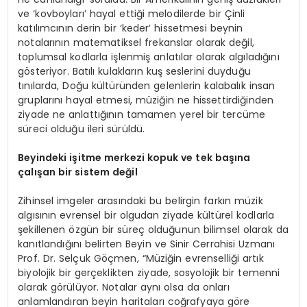
ve ‘kovboyları’ hayal ettiği melodilerde bir Çinli
katılımcının derin bir ‘keder’ hissetmesi beynin
notalarının matematiksel frekanslar olarak değil,
toplumsal kodlarla işlenmiş anlatılar olarak algıladığını
gösteriyor. Batılı kulakların kuş seslerini duyduğu
tınılarda, Doğu kültüründen gelenlerin kalabalık insan
gruplarını hayal etmesi, müziğin ne hissettirdiğinden
ziyade ne anlattığının tamamen yerel bir tercüme
süreci olduğu ileri sürüldü.
Beyindeki işitme merkezi kopuk ve tek başına
çalışan bir sistem değil
Zihinsel imgeler arasındaki bu belirgin farkın müzik
algısının evrensel bir olgudan ziyade kültürel kodlarla
şekillenen özgün bir süreç olduğunun bilimsel olarak da
kanıtlandığını belirten Beyin ve Sinir Cerrahisi Uzmanı
Prof. Dr. Selçuk Göçmen, “Müziğin evrenselliği artık
biyolojik bir gerçeklikten ziyade, sosyolojik bir temenni
olarak görülüyor. Notalar aynı olsa da onları
anlamlandıran beyin haritaları coğrafyaya göre