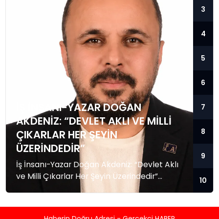
3
4
5
6
İŞ İNSANI-YAZAR DOĞAN
7
AKDENIZ: “DEVLET AKLI VE MILLI
8
ÇIKARLAR HER ŞEYIN
ÜZERINDEDIR”
9
İş İnsanı-Yazar Doğan Akdeniz: “Devlet Aklı
ve Milli Çıkarlar Her Şeyin Üzerindedir”
10
Küresel güç dengelerinin hızla değiştiği,
bölgesel krizlerin ve jeopolitik gerilimlerin
tırmandığı bu dönemde, Akademisyen, İş
Haberin Doğru Adresi - Gerçekçi HABER