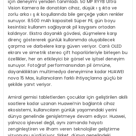
için deneyimi yeniden tanımladı. 50 MP RYYB Ultra
Vision Kamera ile donatılan cihaz, düşük ı ş ıkta ve
zorlu arka ı ş ık koşullarında bile gerçeğe yakın renkler
sunuyor. 8.500 mAh kapasiteli Süper Pil, gün boyu
kesintisiz kullanım sağlayarak pil kaygısını ortadan
kaldırıyor. Ekstra dayanıklı gövdesi, düşmelere karşı
direnç göstererek günlük kullanımda oluşabilecek
çarpma ve darbelere karşı güven veriyor. Canlı OLED
ekranı ve simetrik stereo çift hoparlörleriyle birleşen bu
özellikler, her an etkileyici bir görsel ve işitsel deneyim
sunuyor. Fotoğraf performansından pil ömrüne,
dayanıklılıktan multimedya deneyimine kadar HUAWEI
nova 15 Max, kullanıcıların farklı ihtiyaçlarına güçlü bir
şekilde yanıt veriyor.
Amiral gemisi tabletlerden çocuklar için geliştirilen akıllı
saatlere kadar uzanan Huawei’nin bağlantılı cihaz
ekosistemi, kullanıcıların günlük yaşamındaki yerini
dünya genelinde genişletmeye devam ediyor. Huawei,
yalnızca işlevsel değil, aynı zamanda hayatı
zenginleştiren ve ilham veren teknolojiler geliştirme
vizyonunu sürdürüyor. Şirket, dünya genelindeki