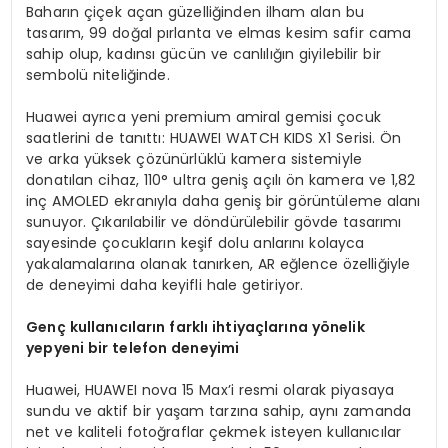
Baharın çiçek açan güzelliğinden ilham alan bu
tasarım, 99 doğal pırlanta ve elmas kesim safir cama
sahip olup, kadınsı gücün ve canlılığın giyilebilir bir
sembolü niteliğinde.
Huawei ayrıca yeni premium amiral gemisi çocuk
saatlerini de tanıttı: HUAWEI WATCH KIDS X1 Serisi. Ön
ve arka yüksek çözünürlüklü kamera sistemiyle
donatılan cihaz, 110° ultra geniş açılı ön kamera ve 1,82
inç AMOLED ekranıyla daha geniş bir görüntüleme alanı
sunuyor. Çıkarılabilir ve döndürülebilir gövde tasarımı
sayesinde çocukların keşif dolu anlarını kolayca
yakalamalarına olanak tanırken, AR eğlence özelliğiyle
de deneyimi daha keyifli hale getiriyor.
Genç kullanıcıların farklı ihtiyaçlarına yönelik
yepyeni bir telefon deneyimi
Huawei, HUAWEI nova 15 Max’i resmi olarak piyasaya
sundu ve aktif bir yaşam tarzına sahip, aynı zamanda
net ve kaliteli fotoğraflar çekmek isteyen kullanıcılar