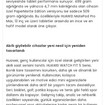
seviyesinde tablet performansı sunuyor. 499 gram
ağırlığında ve yalnızca 4,7 mm kalınlığında olan cihazın
özel PaperMatte Edition versiyonu ise sadece 509
gram ağırlığında. Bu özellikleriyle HUAWEI MatePad Pro
Max, 13 inç ve üzeri tabletler arasında en ince ve en
hafif model olarak öne çıkıyor.
Akıllı giyilebilir cihazlar yeni nesil için yeniden
tasarlandı
Huawei, genç kullanıcılar için özel olarak geliştirilen yeni
akıllı saat serisini tanıttı. HUAWEI WATCH FIT 5 Serisi,
ikonik kare tasarımını korurken, daha şık ve dinamik bir
görünümle yenilendi. Kullanıcıları, kolayca
uygulanabilen ve motive edici mini egzersizlerle
yönlendirerek daha aktif bir yaşam tarzını destekliyor.
Seri; bisiklet, golf, patika koşusu ve tenis gibi farklı spor
dallarını da kapsıyor. Gelişmiş takip, analiz ve rehberlik
özellikleri sayesinde, günlük egzersizlerden daha
profesyonel spor aktivitelerine kadar geniş bir kullanım