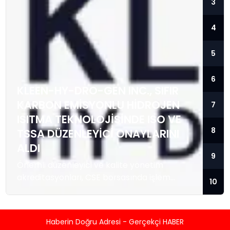
3
4
5
6
KLEEN-HY-DRO-GEN INC., SIFIR
KARBON EMISYONLU HIDROJEN
7
ISITMA TEKNOLOJISINDE ISO VE
8
TSSA DÜZENLEYICI ONAYLARINI
ALDI
9
Önemli düzenleyici ve kalite yönetim
akreditasyonları, CSE borsasında işlem
10
gören temiz enerji teknolojisi sağlayıcısını; ısı
enerjisi kaynağı olarak hidrojeni kullanan
konut ve ticari tipi Sıfır Emisyonlu Isıtma
Haberin Doğru Adresi - Gerçekçi HABER
Sistemlerini üretmek ve satmak üzere