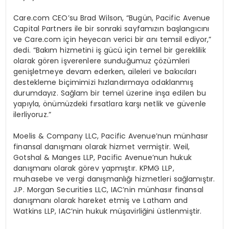
Care.com CEO’su Brad Wilson, “Bugün, Pacific Avenue
Capital Partners ile bir sonraki sayfamızın baş
lang
ıcını
ve Care.com i
çin heyecan verici bir anı temsil ediyor,”
dedi. “Bakım hizmetini iş gücü için temel bir gereklilik
olarak g
ö
ren i
şverenlere sunduğumuz çözümleri
genişletmeye devam ederken, aileleri ve bakıcıları
destekleme biçimimizi hızlandırmaya odaklanmış
durumdayız. Sağlam bir temel üzerine inşa edilen bu
yapıyla,
ö
nümüzdeki fırsatlara karşı netlik ve güvenle
ilerliyoruz.”
Moelis & Company LLC, Pacific Avenue’nun mü
nhas
ır
finansal danışmanı olarak hizmet vermiştir. Weil,
Gotshal & Manges LLP, Pacific Avenue’nun hukuk
danışmanı olarak g
ö
rev yapmıştır. KPMG LLP,
muhasebe ve vergi danışmanlığı hizmetleri sağlamıştır.
J.P. Morgan Securities LLC, IAC’nin mü
nhas
ır finansal
danışmanı olarak hareket etmiş ve Latham and
Watkins LLP, IAC’nin hukuk müşavirliğini üstlenmiştir.