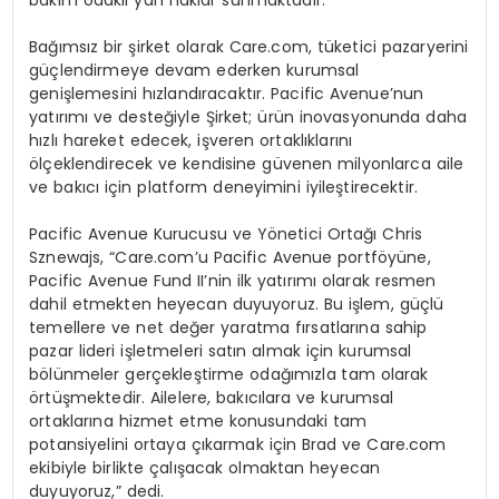
Bağımsız bir şirket olarak Care.com, tüketici pazaryerini
güçlendirmeye devam ederken kurumsal
genişlemesini hızlandıracaktır. Pacific Avenue’nun
yatırımı
ve deste
ğiyle Şirket; ürün inovasyonunda daha
hızlı hareket edecek, işveren ortaklıklarını
ölçeklendirecek ve kendisine güvenen milyonlarca aile
ve bakıcı için platform deneyimini iyileştirecektir.
Pacific Avenue Kurucusu ve Y
ö
netici Ortağı Chris
Sznewajs, “Care.com’u Pacific Avenue portf
ö
yüne,
Pacific Avenue Fund II’nin ilk yatırımı olarak resmen
dahil etmekten heyecan duyuyoruz. Bu işlem, güçlü
temellere ve net değer yaratma fırsatlarına sahip
pazar lideri işletmeleri satın almak için kurumsal
b
ö
lünmeler gerçekleştirme odağımızla tam olarak
ö
rtüşmektedir. Ailelere, bakıcılara ve kurumsal
ortaklarına hizmet etme konusundaki tam
potansiyelini ortaya çıkarmak için Brad ve Care.com
ekibiyle birlikte çalışacak olmaktan heyecan
duyuyoruz,” dedi.