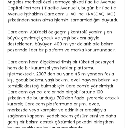
Angeles merkezli
ö
zel sermaye şirketi Pacific Avenue
Capital Partners (“Pacific Avenue”), bugün bir Pacific
Avenue iştirakinin Care.com’u IAC Inc. (NASDAQ: IAC)
şirketinden satın alma işlemini tamamladığını duyurdu.
Care.com, ABD’deki
ö
z geçmiş kontrolü yapılmış
en
b
üyük çevrimiçi çocuk ve yaşlı bakıcısı ağıyla
desteklenen, büyüyen 400 milyar dolarlık aile bakımı
pazarında lider bir platform ve marka konumundadır.
Care.com hem
ö
lçeklendirilmiş bir tüketici pazaryeri
hem de bir kurumsal yan haklar platformu
işletmektedir. 2007’den bu yana 45 milyondan fazla
kiş
i;
çocuk bakımı, yaşlı bakımı, evcil hayvan bakımı ve
temizlik desteği bulmak iç
in Care.com’a y
ö
nelmiştir.
Care.com ayrıca, aralarında birç
ok Fortune 100
şirketinin de bulunduğu 700’den fazla işverenle ortaklık
kurarak; Care.com platformuna erişimi, evde,
merkezde veya kamplar ve etkinlikler aracılığıyla
sağlanan kapsamlı yedek bakım çözümlerini ve daha
geniş bir bakım destek çözümleri paketini birleştiren
bakım odaklı yan haklar sunmaktadır.