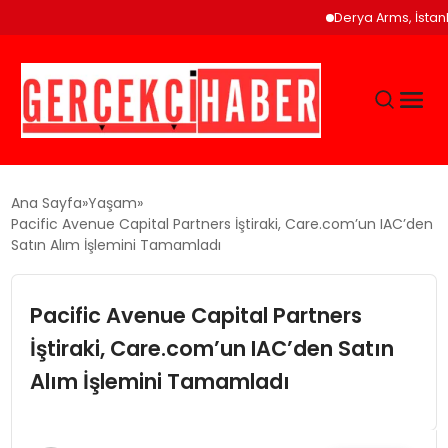
Derya Arms, İstanbul Pro
GÜNCEL
Ana Sayfa
Yaşam
Pacific Avenue Capital Partners İştiraki, Care.com’un IAC’den
Satın Alım İşlemini Tamamladı
EĞITIM
Pacific Avenue Capital Partners
EKONOMI
İştiraki, Care.com’un IAC’den Satın
MAGAZIN
Alım İşlemini Tamamladı
SAĞLIK