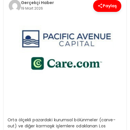
Gerçekçi Haber
Paylaş
19 Mart 2026
SPOR
TEKNOLOJI
YAŞAM
Orta
ö
lçekli pazardaki kurumsal b
ö
lünmeler (carve-
out) ve diğer karmaşık işlemlere odaklanan Los