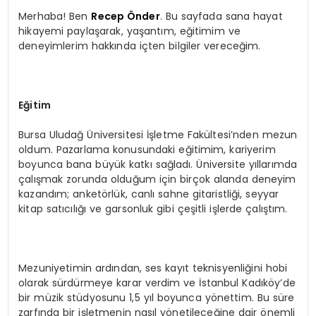
Merhaba! Ben
Recep Önder
. Bu sayfada sana hayat
hikayemi paylaşarak, yaşantım, eğitimim ve
SPOR
deneyimlerim hakkında içten bilgiler vereceğim.
TEKNOLOJI
Eğitim
YAŞAM
Bursa Uludağ Üniversitesi İşletme Fakültesi’nden mezun
oldum. Pazarlama konusundaki eğitimim, kariyerim
boyunca bana büyük katkı sağladı. Üniversite yıllarımda
çalışmak zorunda olduğum için birçok alanda deneyim
kazandım; anketörlük, canlı sahne gitaristliği, seyyar
kitap satıcılığı ve garsonluk gibi çeşitli işlerde çalıştım.
Mezuniyetimin ardından, ses kayıt teknisyenliğini hobi
olarak sürdürmeye karar verdim ve İstanbul Kadıköy’de
bir müzik stüdyosunu 1,5 yıl boyunca yönettim. Bu süre
zarfında bir işletmenin nasıl yönetileceğine dair önemli