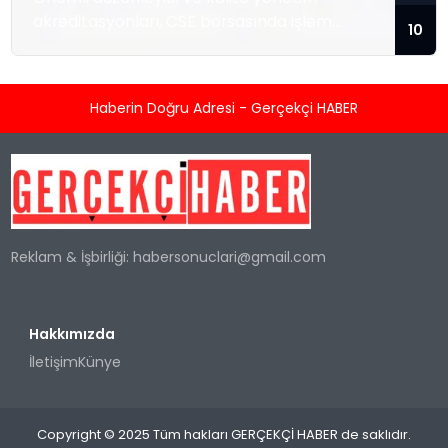
akreditasyonları, CSE borsasında işlem
10
gören temiz enerji teknolojisi sağlayıcısını; ısı
enerjisi kaynağı olarak hidrojeni kullanan
konut ve ticari tipi Sıfır Emisyonlu Isıtma
Haberin Doğru Adresi - Gerçekçi HABER
Sistemlerini üretmek ve satmak üzere
hızlandırılmış ticarileşme ile olası büyük
kurumsal sözleşmeler için konumlandırıyor.
TORONTO, KANADA / ACCESS Newswire / 5
Ağustos 2026 / Kleen-Hy-Dro-Gen Inc.
(“Şirket”) (CSE:...
Reklam & İşbirliği:
habersonuclari@gmail.com
Hakkımızda
İletişim
Künye
Copyright © 2025 Tüm hakları GERÇEKÇİ HABER de saklıdır.