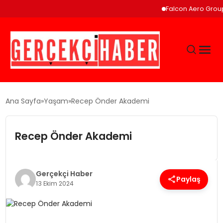
Falcon Aero Group, Küres
GÜNCEL
Ana Sayfa
Yaşam
Recep Önder Akademi
EĞITIM
Recep Önder Akademi
EKONOMI
Gerçekçi Haber
Paylaş
13 Ekim 2024
MAGAZIN
SAĞLIK