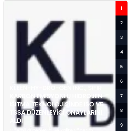
1
2
3
4
5
6
KLEEN-HY-DRO-GEN INC., SIFIR
KARBON EMISYONLU HIDROJEN
7
ISITMA TEKNOLOJISINDE ISO VE
8
TSSA DÜZENLEYICI ONAYLARINI
ALDI
9
Önemli düzenleyici ve kalite yönetim