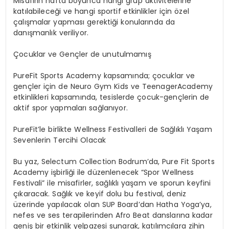
Misafirin hafta boyunca hangi grup aktivitelerine
katılabileceği ve hangi sportif etkinlikler için özel
çalışmalar yapması gerektiği konularında da
danışmanlık veriliyor.
Çocuklar ve Gençler de unutulmamış
PureFit
Sports Academy kapsamında; çocuklar ve
gençler için de
Neuro
Gym
Kids ve
Teenager
Academy
etkinlikleri kapsamında, tesislerde çocuk-gençlerin de
aktif spor yapmaları sağlanıyor.
PureFit’le
birlikte
Wellness
Festivalleri de Sağlıklı Yaşam
Sevenlerin Tercihi Olacak
Bu yaz,
Selectum
Collection Bodrum’da,
Pure
Fit Sports
Academy
işbirliği
ile düzenlene
cek
“Spor
Wellness
Festivali” ile misafirler, sağlıklı yaşam ve sporun keyfini
çıkaracak.
Sağlık ve keyif dolu bu f
estival, deniz
üzerinde yapılacak olan SUP
Board’dan
Hatha
Yoga’ya
,
nefes ve ses terapilerinden
Afro
Beat danslarına kadar
geniş bir etkinlik yelpazesi sunarak, katılımcılara zihin