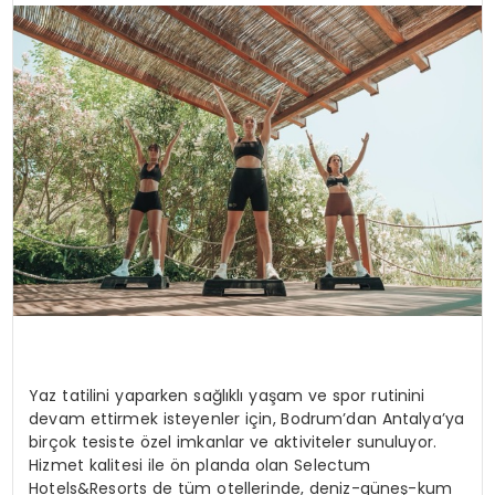
SPOR
TEKNOLOJI
YAŞAM
Yaz t
atil
ini
yaparken
sağlık
lı yaşam
ve spor rutinini
devam ettirmek isteyenler için
, Bodrum’dan Antalya’ya
birçok tesiste özel imkanlar ve aktiviteler sunuluyor.
Hizmet kalitesi ile ön planda olan
Selectum
Hotels&Resorts
de
tüm
otellerinde
,
deniz-güneş-kum