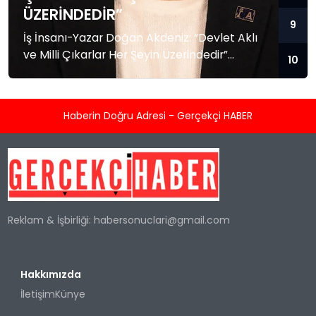
ÜZERINDEDIR”
9
İş İnsanı-Yazar Doğan Akdeniz: “Devlet Aklı
ve Milli Çıkarlar Her Şeyin Üzerindedir”
10
Küresel güç dengelerinin hızla değiştiği,
bölgesel krizlerin ve jeopolitik gerilimlerin
tırmandığı bu dönemde, Akademisyen, İş
Haberin Doğru Adresi - Gerçekçi HABER
İnsanı ve Yazar Doğan Akdeniz’den kritik
değerlendirmeler geldi. Dış politika, güvenlik
stratejileri ve Mavi Vatan konularındaki
derinlemesine analizleriyle tanınan Akdeniz,
Türkiye’nin geleceğine dair yaptığı
açıklamada milli birlik ve...
Reklam & İşbirliği:
habersonuclari@gmail.com
Hakkımızda
İletişim
Künye