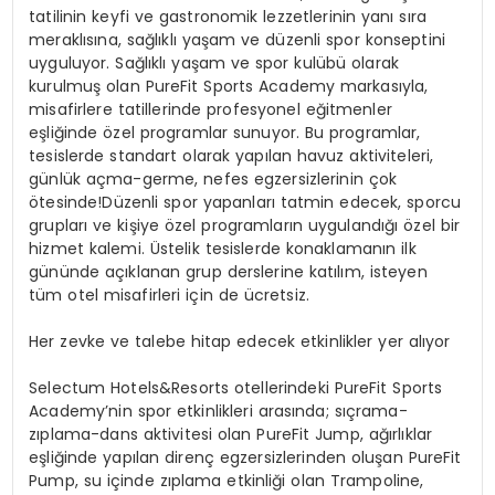
tatilinin keyfi ve gastronomik lezzetlerinin yanı sıra
meraklısına,
sağlıklı yaşam ve düzenli spor konseptini
uyguluyor. Sağlıklı yaşam ve spor kulübü olarak
kurulmuş olan
PureFit
Sports Academy
markasıyla
,
misafirle
re tatillerinde
profesyonel eğitmenler
eşliğinde özel programlar sunuyor. Bu programlar,
tesislerde standart olarak yapılan havuz aktiviteleri,
günlük açma-germe, nefes egzersizlerinin çok
ötesinde
!
D
üzenli spor yapanları tatmin edecek, sporcu
grupları ve kişiye özel programların uygulandığı özel
bir
hizmet kalemi. Üstelik tesislerde konaklamanın ilk
gününde açıklanan grup dersleri
ne katılım, isteyen
tüm otel misafirler
i
için
de
ücretsiz.
Her zevke ve talebe hitap edecek etkinlikler yer alıyor
Selectum
Hotels&Resorts
otellerindeki
PureFit
Sports
Academy’nin
spor etkinlikleri arasında;
sıçrama-
zıplama-dans aktivitesi olan
PureFit
Jump
,
a
ğırlıklar
eşliğinde
yapılan
direnç egzersizlerinden oluşan
PureFit
Pump
,
su içinde zıplama etkinliği olan
Trampoline
,