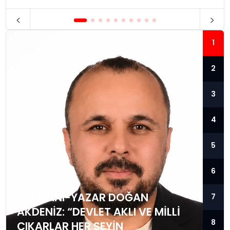
1
2
3
4
5
6
İŞ İNSANI-YAZAR DOĞAN
7
AKDENIZ: “DEVLET AKLI VE MILLI
8
ÇIKARLAR HER ŞEYIN