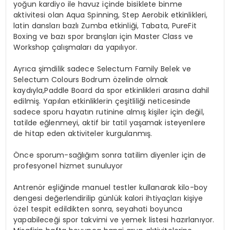
yoğun kardiyo
ile
havuz içinde bisiklete binme
aktivitesi olan
Aqua
Spinning
,
Step Aerobik etkinlikleri,
latin
dansları bazlı Zumba etkinliği,
Tabata
,
PureFit
Boxing
ve
bazı spor
branşları için
Master Class ve
Workshop çalışmaları da yapılıyor.
Ayrıca
şimdilik sadece
Selectum
Family
Belek ve
Selectum
Colours
Bodrum
özelinde olmak
kaydıyla,
Paddle
Board da spor etkinlikleri arasına dahil
edil
miş
.
Yapılan etkinliklerin çeşitliliği neticesinde
sadece sporu hayatın rutinine almış kişiler için değil,
tatilde eğlenmeyi, aktif bir tatil yaşamak isteyenlere
de hitap eden aktiviteler kurgulanmış.
Önce sporum-sağlığım sonra tatilim diyenler için de
profesyonel hizmet sunuluyor
Antrenör eşliğinde manuel testler kullanarak
kilo-boy
dengesi değerlendirilip günlük kalori ihtiyaçları kişiye
özel tespit edildikten sonra, seyahati boyunca
yapabileceği spor takvimi ve yemek listesi hazırlanıyor.