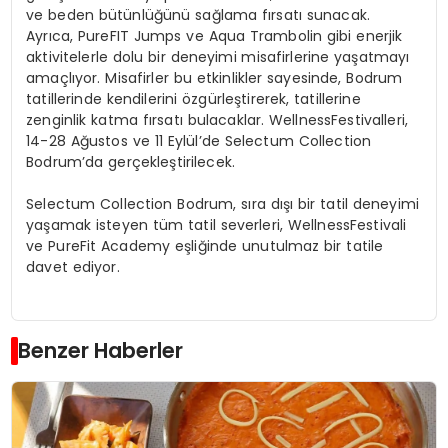
ve beden bütünlüğünü sağlama fırsatı sunacak.
Ayrıca,
PureFIT
Jumps
ve
Aqua
Trambolin gibi enerjik
aktivitelerle dolu bir deneyimi misafirlerine yaşatmayı
amaçlıyor. Misafirler bu etkinlikler sayesinde, Bodrum
tatillerinde kendilerini özgürleştirerek, tatillerine
zenginlik katma fırsatı bulacaklar.
Wellness
Festivalleri,
14-28 Ağustos ve 11 Eylül’de
Selectum
Collection
Bodrum’da gerçekleştiril
ecek
.
Selectum
Collection Bodrum, sıra dışı bir tatil deneyimi
yaşamak isteyen tüm tatil severleri,
Wellness
Festival
i
ve
PureFit
Academy
eşliğinde unutulmaz bir tatile
davet ediyor.
Benzer Haberler