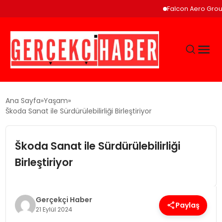
Falcon Aero Group, Küre
GÜNCEL
Ana Sayfa
Yaşam
Škoda Sanat ile Sürdürülebilirliği Birleştiriyor
EĞITIM
Škoda Sanat ile Sürdürülebilirliği
EKONOMI
Birleştiriyor
MAGAZIN
Gerçekçi Haber
Paylaş
21 Eylül 2024
SAĞLIK