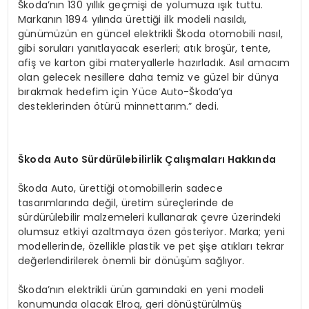
Škoda’nın 130 yıllık geçmişi de yolumuza ışık tuttu.
Markanın 1894 yılında ürettiği ilk modeli nasıldı,
günümüzün en güncel elektrikli Škoda otomobili nasıl,
gibi soruları yanıtlayacak eserleri; atık broşür, tente,
afiş ve karton gibi materyallerle hazırladık. Asıl amacım
olan gelecek nesillere daha temiz ve güzel bir dünya
bırakmak hedefim için Yüce Auto-Škoda’ya
desteklerinden ötürü minnettarım.” dedi.
Škoda Auto Sürdürülebilirlik Çalışmaları Hakkında
Škoda Auto, ürettiği otomobillerin sadece
tasarımlarında değil, üretim süreçlerinde de
sürdürülebilir malzemeleri kullanarak çevre üzerindeki
olumsuz etkiyi azaltmaya özen gösteriyor. Marka; yeni
modellerinde, özellikle plastik ve pet şişe atıkları tekrar
değerlendirilerek önemli bir dönüşüm sağlıyor.
Škoda’nın elektrikli ürün gamındaki en yeni modeli
konumunda olacak Elroq, geri dönüştürülmüş