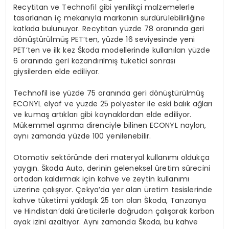
Recytitan ve Technofil gibi yenilikçi malzemelerle
tasarlanan iç mekanıyla markanın sürdürülebilirliğine
katkıda bulunuyor. Recytitan yüzde 78 oranında geri
dönüştürülmüş PET’ten, yüzde 16 seviyesinde yeni
PET’ten ve ilk kez Škoda modellerinde kullanılan yüzde
6 oranında geri kazandırılmış tüketici sonrası
giysilerden elde ediliyor.
Technofil ise yüzde 75 oranında geri dönüştürülmüş
ECONYL elyaf ve yüzde 25 polyester ile eski balık ağları
ve kumaş artıkları gibi kaynaklardan elde ediliyor.
Mükemmel aşınma direnciyle bilinen ECONYL naylon,
aynı zamanda yüzde 100 yenilenebilir.
Otomotiv sektöründe deri materyal kullanımı oldukça
yaygın. Škoda Auto, derinin geleneksel üretim sürecini
ortadan kaldırmak için kahve ve zeytin kullanımı
üzerine çalışıyor. Çekya’da yer alan üretim tesislerinde
kahve tüketimi yaklaşık 25 ton olan Škoda, Tanzanya
ve Hindistan’daki üreticilerle doğrudan çalışarak karbon
ayak izini azaltıyor. Aynı zamanda Škoda, bu kahve