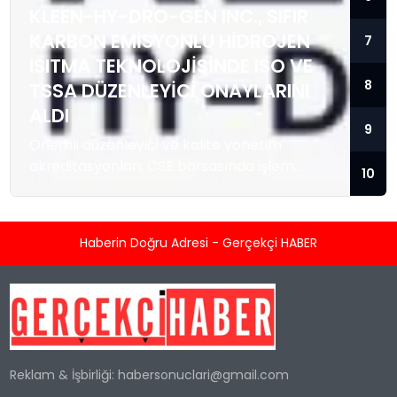
KLEEN-HY-DRO-GEN INC., SIFIR
KARBON EMISYONLU HIDROJEN
7
ISITMA TEKNOLOJISINDE ISO VE
8
TSSA DÜZENLEYICI ONAYLARINI
ALDI
9
Önemli düzenleyici ve kalite yönetim
akreditasyonları, CSE borsasında işlem
10
gören temiz enerji teknolojisi sağlayıcısını; ısı
enerjisi kaynağı olarak hidrojeni kullanan
konut ve ticari tipi Sıfır Emisyonlu Isıtma
Haberin Doğru Adresi - Gerçekçi HABER
Sistemlerini üretmek ve satmak üzere
hızlandırılmış ticarileşme ile olası büyük
kurumsal sözleşmeler için konumlandırıyor.
TORONTO, KANADA / ACCESS Newswire / 5
Ağustos 2026 / Kleen-Hy-Dro-Gen Inc.
(“Şirket”) (CSE:...
Reklam & İşbirliği:
habersonuclari@gmail.com