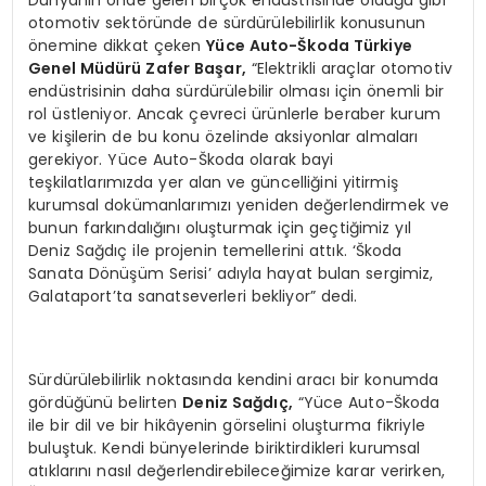
otomotiv sektöründe de sürdürülebilirlik konusunun
önemine dikkat çeken
Yüce Auto-Škoda Türkiye
Genel Müdürü Zafer Başar,
“Elektrikli araçlar otomotiv
endüstrisinin daha sürdürülebilir olması için önemli bir
rol üstleniyor. Ancak çevreci ürünlerle beraber kurum
ve kişilerin de bu konu özelinde aksiyonlar almaları
gerekiyor. Yüce Auto-Škoda olarak bayi
teşkilatlarımızda yer alan ve güncelliğini yitirmiş
kurumsal dokümanlarımızı yeniden değerlendirmek ve
bunun farkındalığını oluşturmak için geçtiğimiz yıl
Deniz Sağdıç ile projenin temellerini attık. ‘Škoda
Sanata Dönüşüm Serisi’ adıyla hayat bulan sergimiz,
Galataport’ta sanatseverleri bekliyor” dedi.
Sürdürülebilirlik noktasında kendini aracı bir konumda
gördüğünü belirten
Deniz Sağdıç,
“Yüce Auto-Škoda
ile bir dil ve bir hikâyenin görselini oluşturma fikriyle
buluştuk. Kendi bünyelerinde biriktirdikleri kurumsal
atıklarını nasıl değerlendirebileceğimize karar verirken,