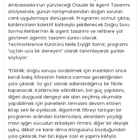
Ambassadors’un yürüteceği Claude ile Agent Tasarımı
atölyesinde, günün tartışmalarından doğan soruları
canlı uygulamaya dönüşecek. Programın somut çıktısı,
katılımcıların kolektif katkısıyla şekillenecek Doğru Soru
Sorma Rehberi’nin ilk agent tasarımı ve rehbere yol
gösteren agentic tasarım süreci olacak.
Technoference Küratörü Melis Eryiğit Samir, programı
“uçtan uca bir deneyim” olarak tanımlayarak şunları
söylüyor:
“Etkinlik; doğru soruyu sorabilmek için insanların önce
kendi bakış filtresinin farkına varması gerektiğinden
yola çıkarak ‘öz göz’ olarak adlandırdığımız bir fikirle
kapanacak. Katılımcılar etkinlikten, biri güç yapılarını,
diğeri duygusal dengeyi ele alan seçilmiş okumalar
yapabilmek için panellerin temasını devam ettiren
kitap seti ile ayrılacak. Algoritmik filtreyi tartışan bir
programın ardından katılımcılara, ekranların yaydığı
mavi ışığın vücudun sirkadyen ritmini, diğer bir deyişle
uyku, dikkat ve karar alma döngüsünü bozduğundan
yola çıkılarak, her biri kişiye özel el yapımı kılıfıyla