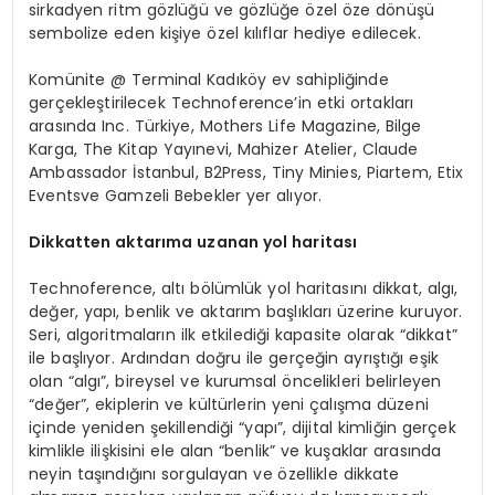
sirkadyen ritm gözlüğü ve gözlüğe özel öze dönüşü
sembolize eden kişiye özel kılıflar hediye edilecek.
Komünite @ Terminal Kadıköy ev sahipliğinde
gerçekleştirilecek Technoference’in etki ortakları
arasında Inc. Türkiye, Mothers Life Magazine, Bilge
Karga, The Kitap Yayınevi, Mahizer Atelier, Claude
Ambassador İstanbul, B2Press, Tiny Minies, Piartem, Etix
Eventsve Gamzeli Bebekler yer alıyor.
Dikkatten aktarıma uzanan yol haritası
Technoference, altı bölümlük yol haritasını dikkat, algı,
değer, yapı, benlik ve aktarım başlıkları üzerine kuruyor.
Seri, algoritmaların ilk etkilediği kapasite olarak “dikkat”
ile başlıyor. Ardından doğru ile gerçeğin ayrıştığı eşik
olan “algı”, bireysel ve kurumsal öncelikleri belirleyen
“değer”, ekiplerin ve kültürlerin yeni çalışma düzeni
içinde yeniden şekillendiği “yapı”, dijital kimliğin gerçek
kimlikle ilişkisini ele alan “benlik” ve kuşaklar arasında
neyin taşındığını sorgulayan ve özellikle dikkate