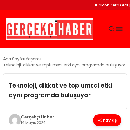
Falcon Aero Group, Küresel
GÜNCEL
Ana Sayfa
Yaşam
Teknoloji, dikkat ve toplumsal etki aynı programda buluşuyor
EĞITIM
Teknoloji, dikkat ve toplumsal etki
EKONOMI
aynı programda buluşuyor
MAGAZIN
Gerçekçi Haber
Paylaş
14 Mayıs 2026
SAĞLIK