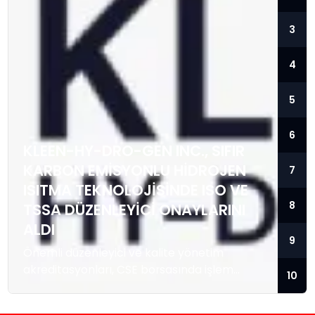
3
4
5
6
KLEEN-HY-DRO-GEN INC., SIFIR
KARBON EMISYONLU HIDROJEN
7
ISITMA TEKNOLOJISINDE ISO VE
8
TSSA DÜZENLEYICI ONAYLARINI
ALDI
9
Önemli düzenleyici ve kalite yönetim
akreditasyonları, CSE borsasında işlem
10
gören temiz enerji teknolojisi sağlayıcısını; ısı
enerjisi kaynağı olarak hidrojeni kullanan