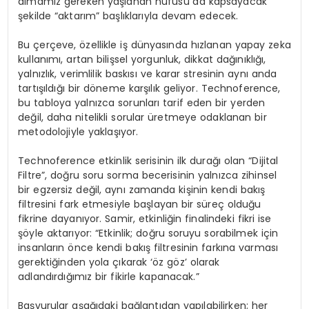
almamız gereken yaşlanan nüfusu da kapsayacak
şekilde “aktarım” başlıklarıyla devam edecek.
Bu çerçeve, özellikle iş dünyasında hızlanan yapay zeka
kullanımı, artan bilişsel yorgunluk, dikkat dağınıklığı,
yalnızlık, verimlilik baskısı ve karar stresinin aynı anda
tartışıldığı bir döneme karşılık geliyor. Technoference,
bu tabloya yalnızca sorunları tarif eden bir yerden
değil, daha nitelikli sorular üretmeye odaklanan bir
metodolojiyle yaklaşıyor.
Technoference etkinlik serisinin ilk durağı olan “Dijital
Filtre”, doğru soru sorma becerisinin yalnızca zihinsel
bir egzersiz değil, aynı zamanda kişinin kendi bakış
filtresini fark etmesiyle başlayan bir süreç olduğu
fikrine dayanıyor. Samir, etkinliğin finalindeki fikri ise
şöyle aktarıyor: “Etkinlik; doğru soruyu sorabilmek için
insanların önce kendi bakış filtresinin farkına varması
gerektiğinden yola çıkarak ‘öz göz’ olarak
adlandırdığımız bir fikirle kapanacak.”
Başvurular aşağıdaki bağlantıdan yapılabilirken; her