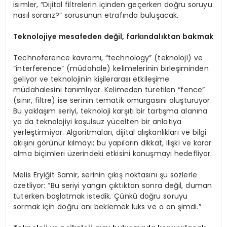
isimler, “Dijital filtrelerin içinden geçerken doğru soruyu
nasıl sorarız?” sorusunun etrafında buluşacak.
Teknolojiye mesafeden değil, farkı
ndalıktan bakmak
Technoference kavramı, “technology” (teknoloji) ve
“interference” (müdahale) kelimelerinin birleşiminden
geliyor ve teknolojinin kişilerarası etkileşime
müdahalesini tanımlıyor. Kelimeden türetilen “fence”
(sınır, filtre) ise serinin tematik omurgasını oluşturuyor.
Bu yaklaşım seriyi, teknoloji karşıtı bir tartışma alanına
ya da teknolojiyi koşulsuz yücelten bir anlatıya
yerleştirmiyor. Algoritmaları, dijital alışkanlıkları ve bilgi
akışını görünür kılmayı; bu yapıların dikkat, ilişki ve karar
alma biçimleri üzerindeki etkisini konuşmayı hedefliyor.
Melis Eryiğit Samir, serinin çıkış noktasını şu sözlerle
özetliyor: “Bu seriyi yangın çıktıktan sonra değil, duman
tüterken başlatmak istedik. Çünkü doğru soruyu
sormak için doğru anı beklemek lüks ve o an şimdi.”