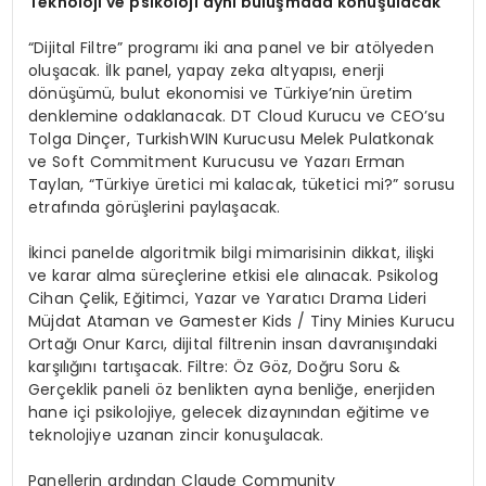
Teknoloji ve psikoloji aynı buluşmada konuşulacak
“Dijital Filtre” programı iki ana panel ve bir atölyeden
oluşacak. İlk panel, yapay zeka altyapısı, enerji
dönüşümü, bulut ekonomisi ve Türkiye’nin üretim
denklemine odaklanacak. DT Cloud Kurucu ve CEO’su
Tolga Dinçer, TurkishWIN Kurucusu Melek Pulatkonak
ve Soft Commitment Kurucusu ve Yazarı Erman
Taylan, “Türkiye üretici mi kalacak, tüketici mi?” sorusu
etrafında görüşlerini paylaşacak.
İkinci panelde algoritmik bilgi mimarisinin dikkat, ilişki
ve karar alma süreçlerine etkisi ele alınacak. Psikolog
Cihan Çelik, Eğitimci, Yazar ve Yaratıcı Drama Lideri
Müjdat Ataman ve Gamester Kids / Tiny Minies Kurucu
Ortağı Onur Karcı, dijital filtrenin insan davranışındaki
karşılığını tartışacak. Filtre: Öz Göz, Doğru Soru &
Gerçeklik paneli öz benlikten ayna benliğe, enerjiden
hane içi psikolojiye, gelecek dizaynından eğitime ve
teknolojiye uzanan zincir konuşulacak.
Panellerin ardından Claude Community