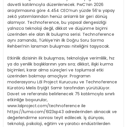
davetli katılımcıyla düzenlenecek. PwC’nin 2026
araştırmasına göre 4.454 CEO’nun yüzde 56’sı yapay
zekâ yatırımlarından henüz anlamlı bir geri dönüş
alamıyor. Technoference, bu yapısal dengesizliği
yalnızca teknoloji değil, dikkat ve düşünme biçimi
üzerinden ele alan ilk buluşma serisi. Technoference
aynı zamanda, Türkiye’nin ilk Doğru Soru Sorma
Rehberi’nin lansman buluşması niteliğini taşıyacak.
Etkinlik dizisinin ilk buluşması, teknolojiye verimlilik, hız
ya da yenilik başlıklarının yanı sıra; dikkat, ilişki kurma
biçimleri, karar alma süreçleri ve toplumsal etki
üzerinden bakmayı amaçlıyor. Programın
moderasyonu Lâl Project Kurucusu ve Technoference
Küratörü Melis Eryiğit Samir tarafından yürütülüyor.
Davet ve referansla belirlenecek 75 katılımcıyla sınırlı
etkinliğe başvurular,
www.lalproject.com/technoference ile
https://luma.com/6l23sp43 adreslerinden alınacak ve
değerlendirme sonrası teyit edilecek. İş dünyası,
teknoloji, psikoloji, eğitim ve yaratıcı endüstrilerden