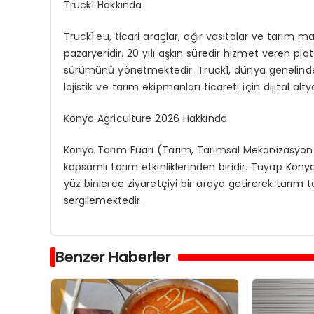
Truck1 Hakkında
Truck1.eu
, ticari ara
ç
lar
, a
ğı
r vas
ı
talar
ve tar
ı
m mak
pazaryeridir. 20 y
ı
l
ı
a
ş
k
ı
n s
ü
redir
hizmet veren plat
s
ü
r
ü
m
ü
n
ü
y
ö
netmektedir
. Truck1, d
ü
nya
genelinde
lojistik ve tar
ı
m ekipmanlar
ı
ticareti i
ç
in dijital
alty
Konya
Agriculture
2026 Hakkında
Konya Tar
ı
m Fuar
ı
(Tar
ı
m, Tar
ı
msal
Mekanizasyon v
kapsaml
ı
tar
ı
m etkinliklerinden biridir. T
ü
yap Konya
y
ü
z binlerce ziyaret
ç
iyi bir araya getirerek tar
ı
m te
sergilemektedir.
Benzer Haberler