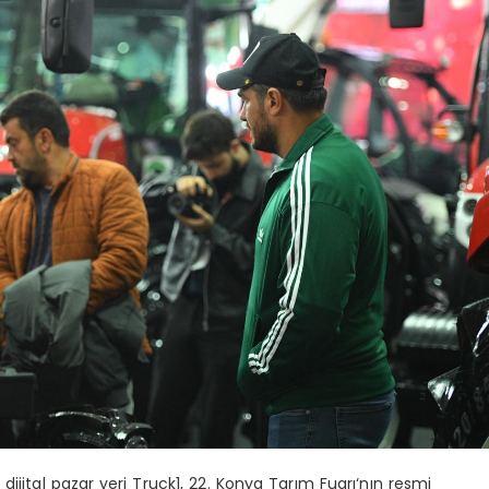
dijital pazar yeri
Truck1
, 22. Konya Tar
ı
m Fuar
ı
‘n
ı
n resmi