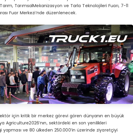
Tar
ı
m, Tar
ı
msal
Mekanizasyon ve Tarla Teknolojileri Fuar
ı
, 7-11
aras
ı
Fuar Merkezi’nde d
ü
zenlenecek
.
ekt
ö
r i
ç
in kritik bir merkez g
ö
revi
g
ö
ren d
ü
nyan
ı
n en b
ü
y
ü
k
nya
Agriculture
2026’n
ı
n,
sekt
ö
rdeki
en son yenilikleri
ğ
i
yapmas
ı
ve
80 ü
lkeden
250.000’in
ü
zerinde ziyaret
ç
iyi