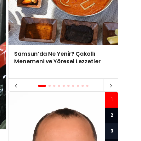
Samsun’da Ne Yenir? Çakallı
Tence
Menemeni ve Yöresel Lezzetler
kulla
1
2
3