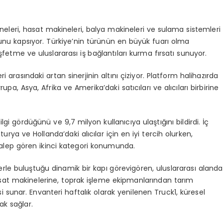
neleri, hasat makineleri, balya makineleri ve sulama sistemleri
unu
kaps
ı
yor. T
ü
rkiye’nin
t
ü
r
ü
n
ü
n en b
ü
y
ü
k fuar
ı
olma
ş
fetme
ve
uluslararas
ı
i
ş
ba
ğ
lant
ı
lar
ı
kurma f
ı
rsat
ı
sunuyor.
eri
aras
ı
ndaki
artan sinerjinin alt
ı
n
ı ç
iziyor
. Platform
halihaz
ı
rda
rupa, Asya, Afrika ve Amerika’daki sat
ı
c
ı
lar
ı
ve
alı
c
ı
lar
ı
birbirine
ilgi g
ö
rd
üğü
n
ü
ve 9,7 milyon kullan
ı
c
ı
ya ula
ş
t
ığı
n
ı
bildirdi.
İç
sturya ve Hollanda’daki al
ı
c
ı
lar
i
ç
in en iyi tercih olurken,
alep g
ö
ren ikinci kategori konumunda.
erle
bulu
ş
tu
ğ
u dinamik bir kap
ı
g
ö
revi
g
ö
ren,
uluslararas
ı
alanda
at makinelerine, toprak i
ş
leme
ekipmanlar
ı
ndan
tar
ı
m
i sunar. Envanteri
haftal
ı
k olarak yenilenen Truck1, k
ü
resel
nak
sa
ğ
lar
.