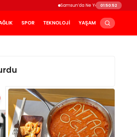
Samsun’da Ne Yenir? Çakallı Menemeni ve Yör
01:50:53
AĞLIK
SPOR
TEKNOLOJI
YAŞAM
yurdu