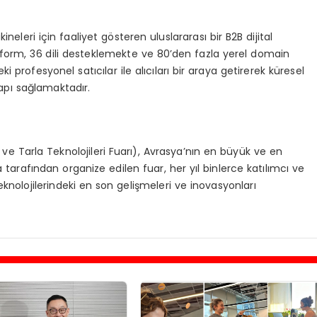
ineleri i
ç
in faaliyet g
ö
steren
uluslararas
ı
bir B2B dijital
form, 36 dili desteklemekte ve 80’den fazla yerel domain
ki profesyonel sat
ı
c
ı
lar
ile al
ı
c
ı
lar
ı
bir araya getirerek k
ü
resel
ap
ı
sa
ğ
lamaktad
ı
r.
e Tarla Teknolojileri Fuar
ı
), Avrasya’n
ı
n en b
ü
y
ü
k ve en
 taraf
ı
ndan
organize edilen fuar, her y
ı
l binlerce kat
ı
l
ı
mc
ı
ve
knolojilerindeki en son
geli
ş
meleri
ve inovasyonlar
ı