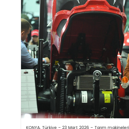
KONYA, T
ü
rkiye
–
23 Mart
2026
–
Tar
ı
m makineleri 