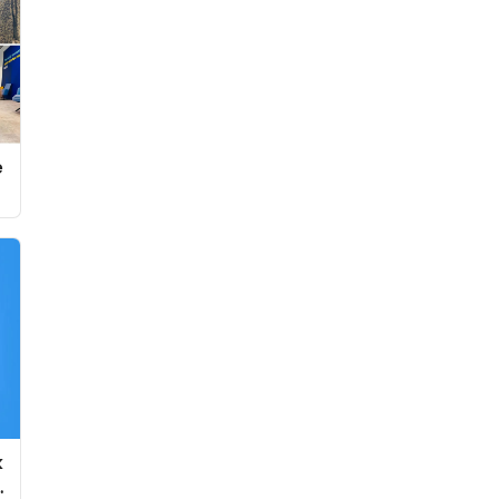
e
k
e