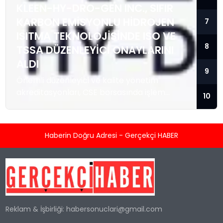
KLEEN-HY-DRO-GEN INC., SIFIR
KARBON EMISYONLU HIDROJEN
7
ISITMA TEKNOLOJISINDE ISO VE
8
TSSA DÜZENLEYICI ONAYLARINI
ALDI
9
Önemli düzenleyici ve kalite yönetim
akreditasyonları, CSE borsasında işlem
10
gören temiz enerji teknolojisi sağlayıcısını; ısı
enerjisi kaynağı olarak hidrojeni kullanan
konut ve ticari tipi Sıfır Emisyonlu Isıtma
Haberin Doğru Adresi - Gerçekçi HABER
Sistemlerini üretmek ve satmak üzere
hızlandırılmış ticarileşme ile olası büyük
kurumsal sözleşmeler için konumlandırıyor.
TORONTO, KANADA / ACCESS Newswire / 5
Ağustos 2026 / Kleen-Hy-Dro-Gen Inc.
(“Şirket”) (CSE:...
Reklam & İşbirliği:
habersonuclari@gmail.com