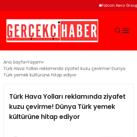
Falcon Aero Group, Küre
GÜNCEL
Ana Sayfa
Yaşam
Türk Hava Yolları reklamında ziyafet kuzu çevirme! Dünya
Türk yemek kültürüne hitap ediyor
EĞITIM
Türk Hava Yolları reklamında ziyafet
EKONOMI
kuzu çevirme! Dünya Türk yemek
MAGAZIN
kültürüne hitap ediyor
SAĞLIK