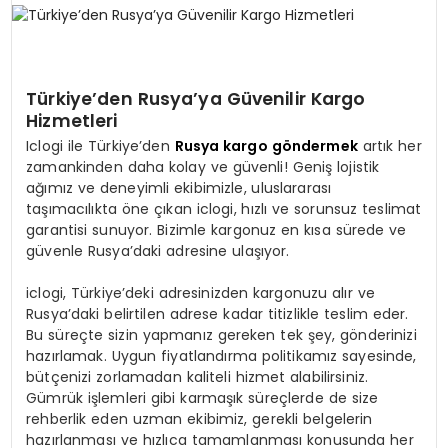
SPOR
Türkiye’den Rusya’ya Güvenilir Kargo
TEKNOLOJI
Hizmetleri
Iclogi ile Türkiye’den
Rusya kargo göndermek
artık her
YAŞAM
zamankinden daha kolay ve güvenli! Geniş lojistik
ağımız ve deneyimli ekibimizle, uluslararası
taşımacılıkta öne çıkan iclogi, hızlı ve sorunsuz teslimat
garantisi sunuyor. Bizimle kargonuz en kısa sürede ve
güvenle Rusya’daki adresine ulaşıyor.
iclogi, Türkiye’deki adresinizden kargonuzu alır ve
Rusya’daki belirtilen adrese kadar titizlikle teslim eder.
Bu süreçte sizin yapmanız gereken tek şey, gönderinizi
hazırlamak. Uygun fiyatlandırma politikamız sayesinde,
bütçenizi zorlamadan kaliteli hizmet alabilirsiniz.
Gümrük işlemleri gibi karmaşık süreçlerde de size
rehberlik eden uzman ekibimiz, gerekli belgelerin
hazırlanması ve hızlıca tamamlanması konusunda her