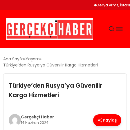
Derya Arms, İstanbul Pr
GÜNCEL
Ana Sayfa
Yaşam
Türkiye’den Rusya’ya Güvenilir Kargo Hizmetleri
EĞITIM
Türkiye’den Rusya’ya Güvenilir
EKONOMI
Kargo Hizmetleri
MAGAZIN
Gerçekçi Haber
Paylaş
14 Haziran 2024
SAĞLIK