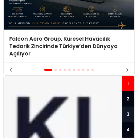
Falcon Aero Group, Küresel Havacılık
Tedarik Zincirinde Türkiye’den Dünyaya
Açılıyor
1
2
3
4