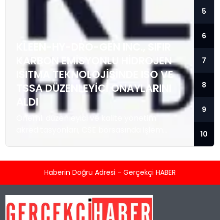
5
6
KLEEN-HY-DRO-GEN INC., SIFIR
KARBON EMISYONLU HIDROJEN
7
ISITMA TEKNOLOJISINDE ISO VE
8
TSSA DÜZENLEYICI ONAYLARINI
ALDI
9
Önemli düzenleyici ve kalite yönetim
akreditasyonları, CSE borsasında işlem
10
gören temiz enerji teknolojisi sağlayıcısını; ısı
enerjisi kaynağı olarak hidrojeni kullanan
konut ve ticari tipi Sıfır Emisyonlu Isıtma
Haberin Doğru Adresi - Gerçekçi HABER
Sistemlerini üretmek ve satmak üzere
hızlandırılmış ticarileşme ile olası büyük
kurumsal sözleşmeler için konumlandırıyor.
TORONTO, KANADA / ACCESS Newswire / 5