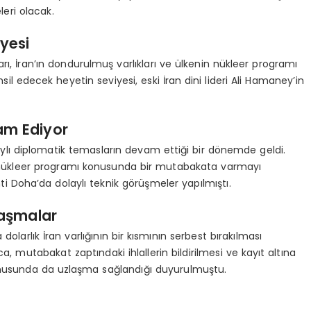
eri olacak.
yesi
rı, İran’ın dondurulmuş varlıkları ve ülkenin nükleer programı
il edecek heyetin seviyesi, eski İran dini lideri Ali Hamaney’in
am Ediyor
laylı diplomatik temasların devam ettiği bir dönemde geldi.
ın nükleer programı konusunda bir mutabakata varmayı
i Doha’da dolaylı teknik görüşmeler yapılmıştı.
laşmalar
arlık İran varlığının bir kısmının serbest bırakılması
, mutabakat zaptındaki ihlallerin bildirilmesi ve kayıt altına
 konusunda da uzlaşma sağlandığı duyurulmuştu.