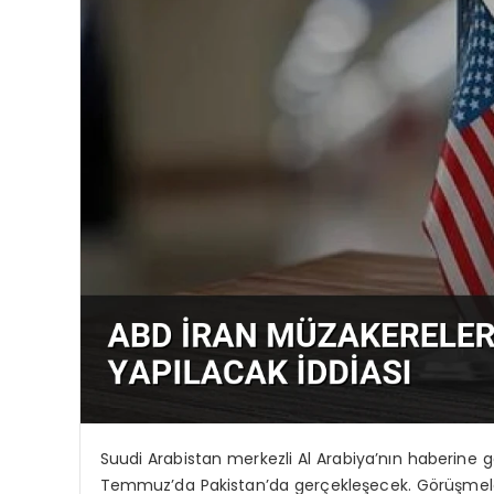
Suudi Arabistan merkezli Al Arabiya’nın haberine g
Temmuz’da Pakistan’da gerçekleşecek. Görüşmelerd