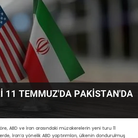
öre, ABD ve İran arasındaki müzakerelerin yeni turu 11
e, İran’a yönelik ABD yaptırımları, ülkenin dondurulmuş