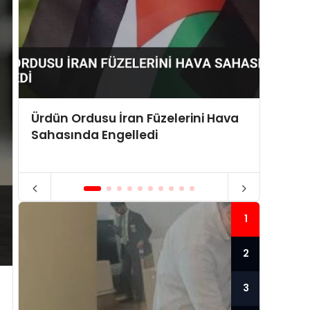
Ürdün Ordusu İran Füzelerini Hava
ABD Y
Sahasında Engelledi
Sabit 
1
2
3