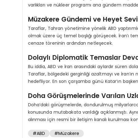
varlıkları ve nükleer programı ana gündem maddel
Müzakere Gündemi ve Heyet Sevi
Taraflar, Tahran yönetimine yönelik ABD yaptırımla
olmak üzere üç temel başlığı görüşecek. İran’ı tems
cenaze töreninin ardından netleşecek.
Dolaylı Diplomatik Temaslar Dev
Bu iddia, ABD ve İran arasındaki aylardır süren do
Taraflar, bölgedeki gerginliği azaltmayı ve İran’
hedefliyor. En son çarşamba günü Katar’ın başkent
Doha Görüşmelerinde Varılan Uz
Doha’daki görüşmelerde, dondurulmuş milyarlarca dol
konusunda mutabakata varıldığı açıklanmıştı. Ayrıca
alınması için resmi bir iletişim kanalı kurulması
#ABD
#Müzakere