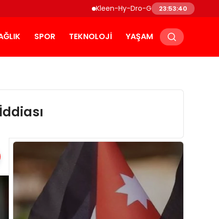
Kleen-Hy-Dro-Gen Inc., Sıfır Karbon Emisy
23:53:41
AĞLIK
SPOR
TEKNOLOJI
YAŞAM
İddiası