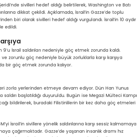
eridi’nde sivilleri hedef aldığı belirtilerek, Washington ve Batı
ılarına dikkat çekildi. Açıklamada, İsrail’in Gazze’de toplu
en biri olarak sivilleri hedef aldığı vurgulandı. İsrail’in 10 aydır
e edildi.
Karşıya
 9’u İsrail saldırıları nedeniyle göç etmek zorunda kaldı.
tısı ve zorunlu göç nedeniyle büyük zorluklarla karşı karşıya
yda bir göç etmek zorunda kalıyor.
tinlileri zorla yerlerinden etmeye devam ediyor. Dün Han Yunus
da saldırı başlatıldığı duyuruldu. Bugün ise Megazi Mülteci Kampı
ağı bildirilerek, buradaki Filistinlilerin bir kez daha göç etmeleri
i İsrail’in sivillere yönelik saldırılarına karşı sessiz kalmamaya
ı atmaya çağırmaktadır. Gazze’de yaşanan insanlık dramı hız