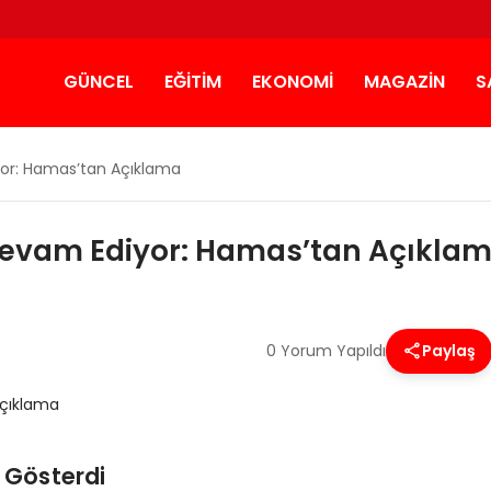
GÜNCEL
EĞITIM
EKONOMI
MAGAZIN
S
iyor: Hamas’tan Açıklama
ı Devam Ediyor: Hamas’tan Açıkla
0 Yorum Yapıldı
Paylaş
i Gösterdi