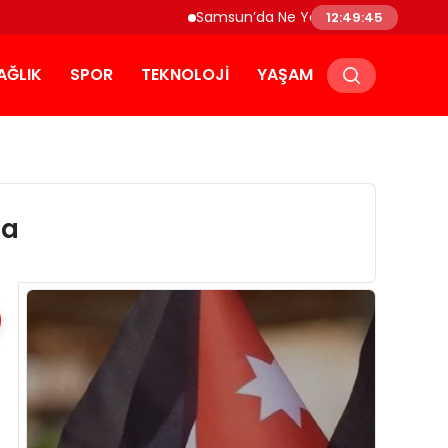
Samsun’da Ne Yenir? Çakallı Menemeni v
12:49:45
AĞLIK
SPOR
TEKNOLOJI
YAŞAM
ma