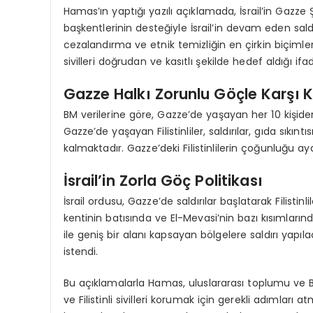
Hamas’ın yaptığı yazılı açıklamada, İsrail’in Gazze Ş
başkentlerinin desteğiyle İsrail’in devam eden saldır
cezalandırma ve etnik temizliğin en çirkin biçimlerind
sivilleri doğrudan ve kasıtlı şekilde hedef aldığı ifad
Gazze Halkı Zorunlu Göçle Karşı 
BM verilerine göre, Gazze’de yaşayan her 10 kişiden
Gazze’de yaşayan Filistinliler, saldırılar, gıda sıkın
kalmaktadır. Gazze’deki Filistinlilerin çoğunluğu a
İsrail’in Zorla Göç Politikası
İsrail ordusu, Gazze’de saldırılar başlatarak Filis
kentinin batısında ve El-Mevasi’nin bazı kısımların
ile geniş bir alanı kapsayan bölgelere saldırı yapılac
istendi.
Bu açıklamalarla Hamas, uluslararası toplumu ve BM’y
ve Filistinli sivilleri korumak için gerekli adımlar