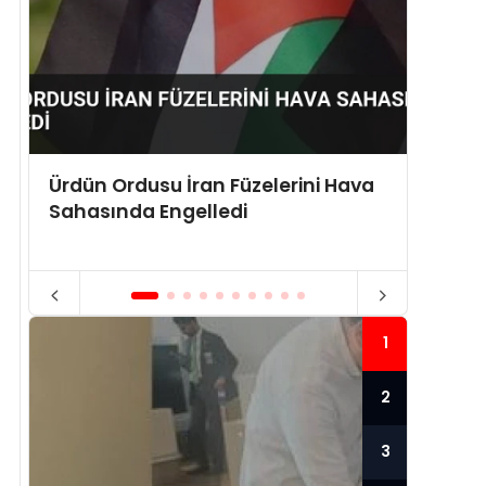
Ürdün Ordusu İran Füzelerini Hava
ABD Y
Sahasında Engelledi
Sabit 
1
2
3