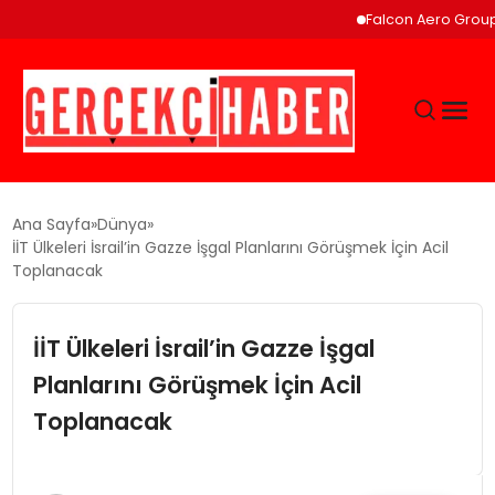
Falcon Aero Group, Küre
GÜNCEL
Ana Sayfa
Dünya
İİT Ülkeleri İsrail’in Gazze İşgal Planlarını Görüşmek İçin Acil
Toplanacak
EĞITIM
İİT Ülkeleri İsrail’in Gazze İşgal
EKONOMI
Planlarını Görüşmek İçin Acil
MAGAZIN
Toplanacak
SAĞLIK