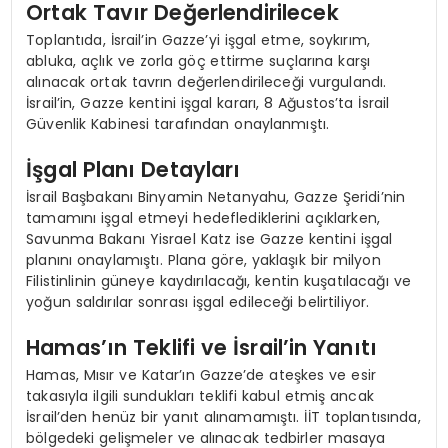
Ortak Tavır Değerlendirilecek
Toplantıda, İsrail’in Gazze’yi işgal etme, soykırım,
abluka, açlık ve zorla göç ettirme suçlarına karşı
alınacak ortak tavrın değerlendirileceği vurgulandı.
İsrail’in, Gazze kentini işgal kararı, 8 Ağustos’ta İsrail
Güvenlik Kabinesi tarafından onaylanmıştı.
İşgal Planı Detayları
İsrail Başbakanı Binyamin Netanyahu, Gazze Şeridi’nin
tamamını işgal etmeyi hedeflediklerini açıklarken,
Savunma Bakanı Yisrael Katz ise Gazze kentini işgal
planını onaylamıştı. Plana göre, yaklaşık bir milyon
Filistinlinin güneye kaydırılacağı, kentin kuşatılacağı ve
yoğun saldırılar sonrası işgal edileceği belirtiliyor.
Hamas’ın Teklifi ve İsrail’in Yanıtı
Hamas, Mısır ve Katar’ın Gazze’de ateşkes ve esir
takasıyla ilgili sundukları teklifi kabul etmiş ancak
İsrail’den henüz bir yanıt alınamamıştı. İİT toplantısında,
bölgedeki gelişmeler ve alınacak tedbirler masaya