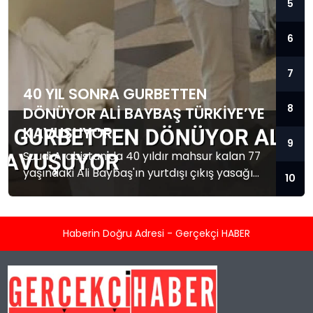
5
6
7
40 YIL SONRA GURBETTEN
8
DÖNÜYOR ALI BAYBAŞ TÜRKIYE’YE
KAVUŞUYOR
9
Suudi Arabistan'da 40 yıldır mahsur kalan 77
yaşındaki Ali Baybaş'ın yurtdışı çıkış yasağı
10
kalktı. Baybaş Türkiye'ye dönmek üzere yola
çıktı.
Haberin Doğru Adresi - Gerçekçi HABER