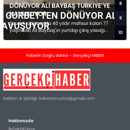
8
DÖNÜYOR ALI BAYBAŞ TÜRKIYE’YE
KAVUŞUYOR
9
Suudi Arabistan'da 40 yıldır mahsur kalan 77
yaşındaki Ali Baybaş'ın yurtdışı çıkış yasağı
10
kalktı. Baybaş Türkiye'ye dönmek üzere yola
çıktı.
Haberin Doğru Adresi - Gerçekçi HABER
Reklam & İşbirliği:
habersonuclari@gmail.com
Hakkımızda
İletişim
Künye