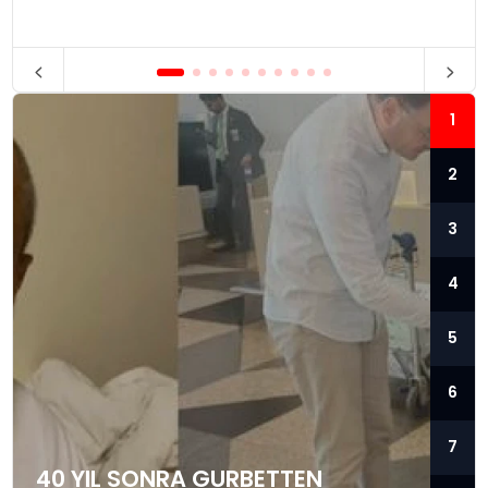
1
2
3
4
5
6
7
40 YIL SONRA GURBETTEN