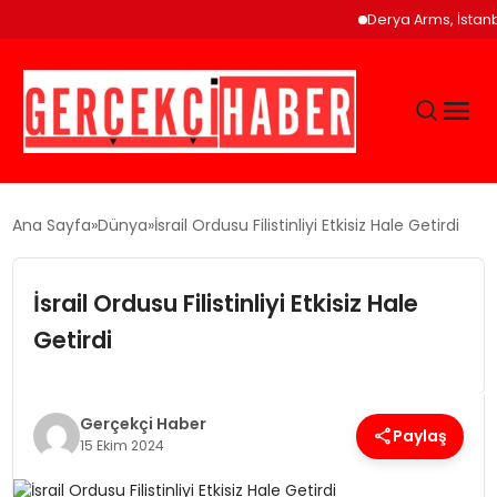
Derya Arms, İstanbul P
GÜNCEL
Ana Sayfa
Dünya
İsrail Ordusu Filistinliyi Etkisiz Hale Getirdi
EĞITIM
İsrail Ordusu Filistinliyi Etkisiz Hale
Getirdi
EKONOMI
MAGAZIN
Gerçekçi Haber
Paylaş
15 Ekim 2024
SAĞLIK