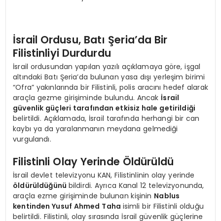
SPOR
İsrail Ordusu, Batı Şeria’da Bir
Filistinliyi Durdurdu
TEKNOLOJI
İsrail ordusundan yapılan yazılı açıklamaya göre, işgal
altındaki Batı Şeria’da bulunan yasa dışı yerleşim birimi
YAŞAM
“Ofra” yakınlarında bir Filistinli, polis aracını hedef alarak
araçla gezme girişiminde bulundu. Ancak
İsrail
güvenlik güçleri tarafından etkisiz hale getirildiği
belirtildi. Açıklamada, İsrail tarafında herhangi bir can
kaybı ya da yaralanmanın meydana gelmediği
vurgulandı.
Filistinli Olay Yerinde Öldürüldü
İsrail devlet televizyonu KAN, Filistinlinin olay yerinde
öldürüldüğünü
bildirdi. Ayrıca Kanal 12 televizyonunda,
araçla ezme girişiminde bulunan kişinin
Nablus
kentinden Yusuf Ahmed Taha
isimli bir Filistinli olduğu
belirtildi. Filistinli, olay sırasında İsrail güvenlik güçlerine