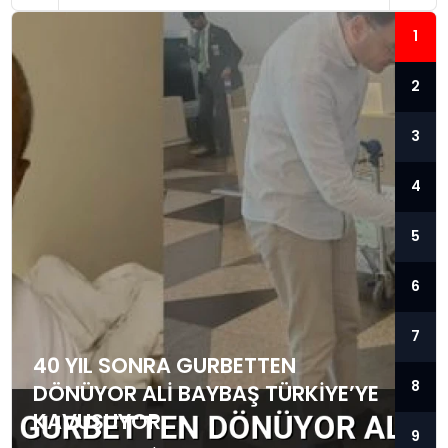
1
2
3
4
5
6
7
40 YIL SONRA GURBETTEN
8
DÖNÜYOR ALI BAYBAŞ TÜRKIYE’YE
KAVUŞUYOR
9