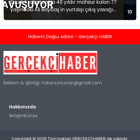
Suudi Arabistan'da 40 yıldır mahsur kalan 77
yaşındaki Ali Baybaş'ın yurtdışı çıkış yasağı
10
kalktı. Baybaş Türkiye'ye dönmek üzere yola
çıktı.
Haberin Doğru Adresi - Gerçekçi HABER
Reklam & İşbirliği:
habersonuclari@gmail.com
Hakkımızda
İletişim
Künye
Copyright © 2025 Tüm hakları GERÇEKÇİ HABER de saklıdır.