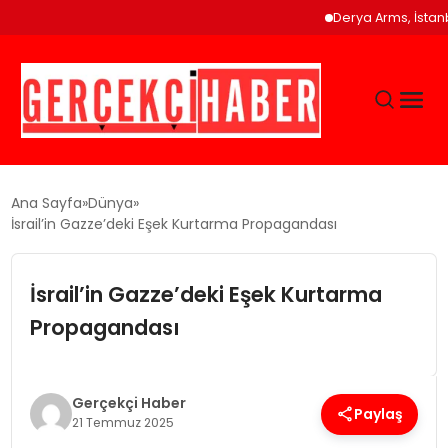
Derya Arms, İstanbul Pro
GÜNCEL
Ana Sayfa
Dünya
İsrail’in Gazze’deki Eşek Kurtarma Propagandası
EĞITIM
İsrail’in Gazze’deki Eşek Kurtarma
EKONOMI
Propagandası
MAGAZIN
Gerçekçi Haber
Paylaş
21 Temmuz 2025
SAĞLIK