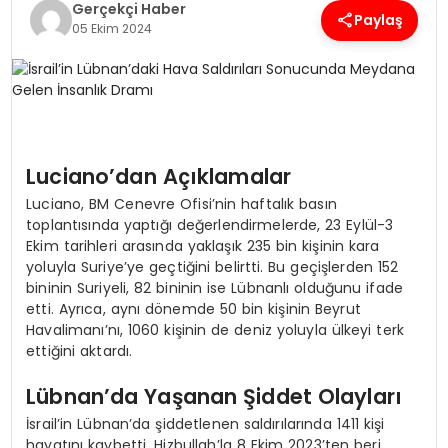
Gerçekçi Haber
Paylaş
05 Ekim 2024
SPOR
TEKNOLOJI
YAŞAM
Luciano’dan Açıklamalar
Luciano, BM Cenevre Ofisi’nin haftalık basın
toplantısında yaptığı değerlendirmelerde, 23 Eylül-3
Ekim tarihleri arasında yaklaşık 235 bin kişinin kara
yoluyla Suriye’ye geçtiğini belirtti. Bu geçişlerden 152
bininin Suriyeli, 82 bininin ise Lübnanlı olduğunu ifade
etti. Ayrıca, aynı dönemde 50 bin kişinin Beyrut
Havalimanı’nı, 1060 kişinin de deniz yoluyla ülkeyi terk
ettiğini aktardı.
Lübnan’da Yaşanan Şiddet Olayları
İsrail’in Lübnan’da şiddetlenen saldırılarında 1411 kişi
hayatını kaybetti. Hizbullah’la 8 Ekim 2023’ten beri