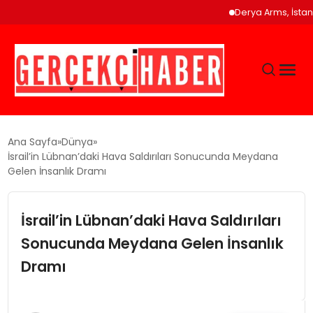
Derya Arms, İstanbul Pr
GÜNCEL
Ana Sayfa
Dünya
İsrail’in Lübnan’daki Hava Saldırıları Sonucunda Meydana
Gelen İnsanlık Dramı
EĞITIM
İsrail’in Lübnan’daki Hava Saldırıları
EKONOMI
Sonucunda Meydana Gelen İnsanlık
MAGAZIN
Dramı
SAĞLIK