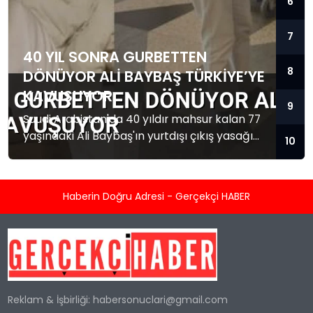
6
7
40 YIL SONRA GURBETTEN
8
DÖNÜYOR ALI BAYBAŞ TÜRKIYE’YE
KAVUŞUYOR
9
Suudi Arabistan'da 40 yıldır mahsur kalan 77
yaşındaki Ali Baybaş'ın yurtdışı çıkış yasağı
10
kalktı. Baybaş Türkiye'ye dönmek üzere yola
çıktı.
Haberin Doğru Adresi - Gerçekçi HABER
Reklam & İşbirliği:
habersonuclari@gmail.com