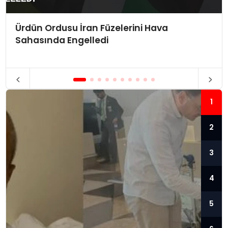
Ürdün Ordusu İran Füzelerini Hava
Sahasında Engelledi
1
2
3
4
5