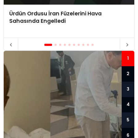
Ürdün Ordusu İran Füzelerini Hava
Sahasında Engelledi
1
2
3
4
5
6