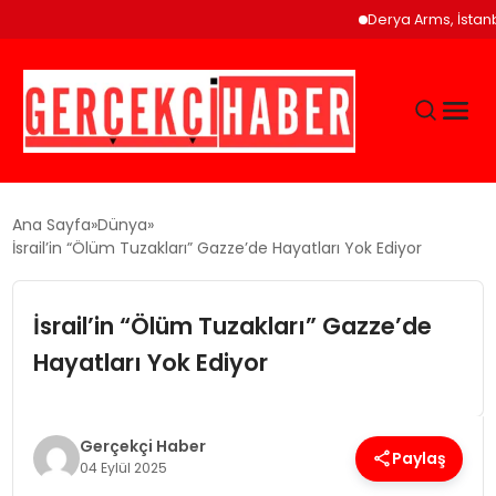
Derya Arms, İstanbul Pro
GÜNCEL
Ana Sayfa
Dünya
İsrail’in “Ölüm Tuzakları” Gazze’de Hayatları Yok Ediyor
EĞITIM
İsrail’in “Ölüm Tuzakları” Gazze’de
EKONOMI
Hayatları Yok Ediyor
MAGAZIN
Gerçekçi Haber
Paylaş
04 Eylül 2025
SAĞLIK