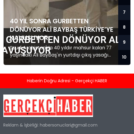
7
40 YIL SONRA GURBETTEN
8
DÖNÜYOR ALI BAYBAŞ TÜRKIYE’YE
KAVUŞUYOR
9
Suudi Arabistan'da 40 yıldır mahsur kalan 77
yaşındaki Ali Baybaş'ın yurtdışı çıkış yasağı
10
kalktı. Baybaş Türkiye'ye dönmek üzere yola
çıktı.
Haberin Doğru Adresi - Gerçekçi HABER
Reklam & İşbirliği:
habersonuclari@gmail.com