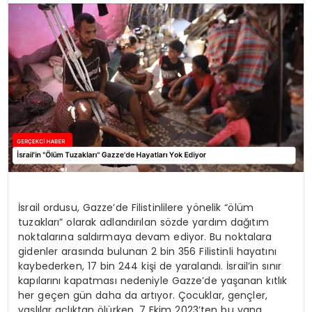
SPOR
TEKNOLOJI
YAŞAM
İsrail ordusu, Gazze’de Filistinlilere yönelik “ölüm
tuzakları” olarak adlandırılan sözde yardım dağıtım
noktalarına saldırmaya devam ediyor. Bu noktalara
gidenler arasında bulunan 2 bin 356 Filistinli hayatını
kaybederken, 17 bin 244 kişi de yaralandı. İsrail’in sınır
kapılarını kapatması nedeniyle Gazze’de yaşanan kıtlık
her geçen gün daha da artıyor. Çocuklar, gençler,
yaşlılar açlıktan ölürken, 7 Ekim 2023’ten bu yana