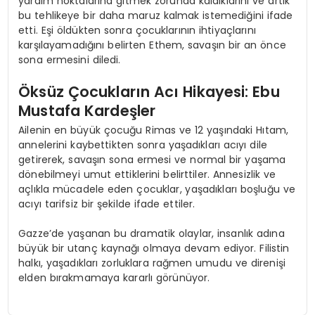
yardım noktalarına gitmek zorunda kaldıklarını ve artık
bu tehlikeye bir daha maruz kalmak istemediğini ifade
etti. Eşi öldükten sonra çocuklarının ihtiyaçlarını
karşılayamadığını belirten Ethem, savaşın bir an önce
sona ermesini diledi.
Öksüz Çocukların Acı Hikayesi: Ebu
Mustafa Kardeşler
Ailenin en büyük çocuğu Rimas ve 12 yaşındaki Hıtam,
annelerini kaybettikten sonra yaşadıkları acıyı dile
getirerek, savaşın sona ermesi ve normal bir yaşama
dönebilmeyi umut ettiklerini belirttiler. Annesizlik ve
açlıkla mücadele eden çocuklar, yaşadıkları boşluğu ve
acıyı tarifsiz bir şekilde ifade ettiler.
Gazze’de yaşanan bu dramatik olaylar, insanlık adına
büyük bir utanç kaynağı olmaya devam ediyor. Filistin
halkı, yaşadıkları zorluklara rağmen umudu ve direnişi
elden bırakmamaya kararlı görünüyor.