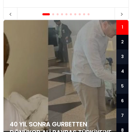
1
2
3
4
5
6
7
40 YIL SONRA GURBETTEN
8