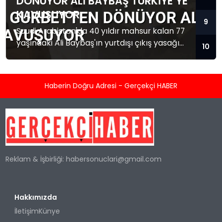
DÖNÜYOR ALI BAYBAŞ TÜRKIYE’YE
KAVUŞUYOR
9
Suudi Arabistan'da 40 yıldır mahsur kalan 77
yaşındaki Ali Baybaş'ın yurtdışı çıkış yasağı
10
kalktı. Baybaş Türkiye'ye dönmek üzere yola
çıktı.
Haberin Doğru Adresi - Gerçekçi HABER
Reklam & İşbirliği:
habersonuclari@gmail.com
Hakkımızda
İletişim
Künye