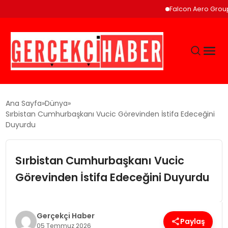
Falcon Aero Group, Küre
GÜNCEL
Ana Sayfa
Dünya
Sırbistan Cumhurbaşkanı Vucic Görevinden İstifa Edeceğini
Duyurdu
EĞITIM
Sırbistan Cumhurbaşkanı Vucic
EKONOMI
Görevinden İstifa Edeceğini Duyurdu
MAGAZIN
Gerçekçi Haber
SAĞLIK
Paylaş
05 Temmuz 2026