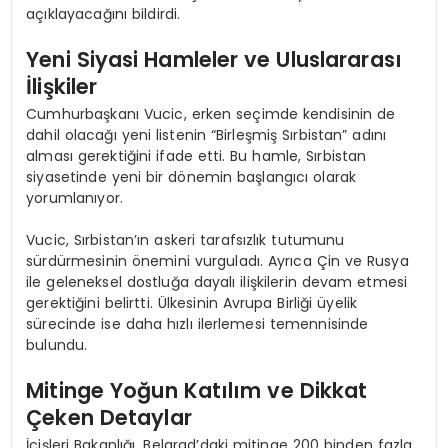
açıklayacağını bildirdi.
Yeni Siyasi Hamleler ve Uluslararası
İlişkiler
Cumhurbaşkanı Vucic, erken seçimde kendisinin de
dahil olacağı yeni listenin “Birleşmiş Sırbistan” adını
alması gerektiğini ifade etti. Bu hamle, Sırbistan
siyasetinde yeni bir dönemin başlangıcı olarak
yorumlanıyor.
Vucic, Sırbistan’ın askeri tarafsızlık tutumunu
sürdürmesinin önemini vurguladı. Ayrıca Çin ve Rusya
ile geleneksel dostluğa dayalı ilişkilerin devam etmesi
gerektiğini belirtti. Ülkesinin Avrupa Birliği üyelik
sürecinde ise daha hızlı ilerlemesi temennisinde
bulundu.
Mitinge Yoğun Katılım ve Dikkat
Çeken Detaylar
İçişleri Bakanlığı, Belgrad’daki mitinge 200 binden fazla