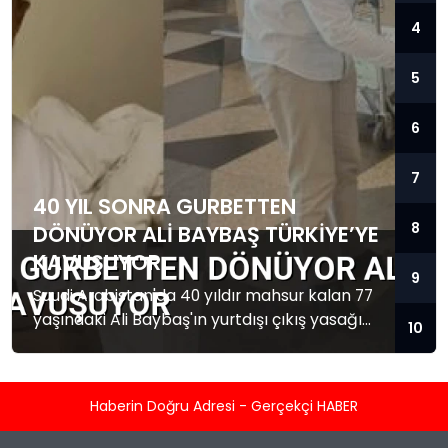
4
5
6
7
40 YIL SONRA GURBETTEN
8
DÖNÜYOR ALI BAYBAŞ TÜRKIYE’YE
KAVUŞUYOR
9
Suudi Arabistan'da 40 yıldır mahsur kalan 77
yaşındaki Ali Baybaş'ın yurtdışı çıkış yasağı
10
kalktı. Baybaş Türkiye'ye dönmek üzere yola
çıktı.
Haberin Doğru Adresi - Gerçekçi HABER