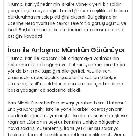
Trump, İran yönetiminin İsrail’e yönelik yeni bir saldırı
gerçekleştirmeyeceğini bildirdiğini ve karşılıklı saldırıların
durdurulmasını talep ettiğini aktardı. Bu gelişmeler
üzerine Netanyahu ile tekrar telefonla görüştüğünü ve
İsrail Başbakanı’nı saldırıları durdurma konusunda ikna
ettiğini kaydetti.
İran ile Anlaşma Mümkün Görünüyor
Trump, İran ile kapsamlı bir anlaşmaya varılmasının
hala mümkün olduğunu ve Tahran yönetiminin de bu
yönde bir istek taşıdığını dile getirdi. ABD ile İran
arasındaki arabuluculuk çabalarına katılan 5 bölge
ülkesinin, İsrail’in saldırılarını durdurması için kendisine
baskı yaptığını da sözlerine ekledi.
İran Silahlı Kuvvetleri’nin savaşı yürüten birimi Hatemu’l
Enbiya Karargahı, İsrail’e yönelik askeri operasyonların
durdurulduğunu duyurmuştu. İsrail ordusu ise ateşkese
rağmen Lübnan’ın Beyrut kentinin Dahiye bölgesine
hava saldırısı düzenlemiş, İranlı yetkililer bu saldırıya
tepki göstererek karşılık vereceklerini açıklamıştı. Gece