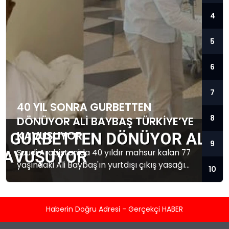
4
5
6
7
40 YIL SONRA GURBETTEN
8
DÖNÜYOR ALI BAYBAŞ TÜRKIYE’YE
KAVUŞUYOR
9
Suudi Arabistan'da 40 yıldır mahsur kalan 77
yaşındaki Ali Baybaş'ın yurtdışı çıkış yasağı
10
kalktı. Baybaş Türkiye'ye dönmek üzere yola
çıktı.
Haberin Doğru Adresi - Gerçekçi HABER