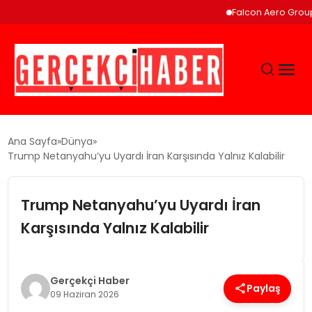
Falcon Aero Group, Küres
GÜNCEL
Ana Sayfa
Dünya
Trump Netanyahu’yu Uyardı İran Karşısında Yalnız Kalabilir
EĞITIM
Trump Netanyahu’yu Uyardı İran
EKONOMI
Karşısında Yalnız Kalabilir
MAGAZIN
Gerçekçi Haber
Paylaş
09 Haziran 2026
SAĞLIK